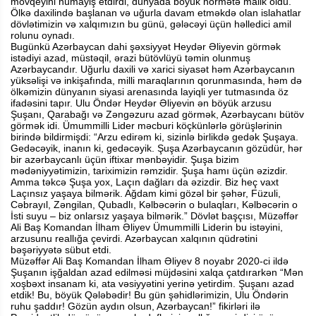
mövqeyini nümayiş etdirdi, dünyada böyük hörmətə malik oldu.
Ölkə daxilində başlanan və uğurla davam etməkdə olan islahatlar
dövlətimizin və xalqımızın bu günü, gələcəyi üçün həlledici amil
rolunu oynadı.
Bugünkü Azərbaycan dahi şəxsiyyət Heydər Əliyevin görmək
istədiyi azad, müstəqil, ərazi bütövlüyü təmin olunmuş
Azərbaycandır. Uğurlu daxili və xarici siyasət həm Azərbaycanın
yüksəlişi və inkişafında, milli maraqlarının qorunmasında, həm də
ölkəmizin dünyanın siyasi arenasında layiqli yer tutmasında öz
ifadəsini tapır. Ulu Öndər Heydər Əliyevin ən böyük arzusu
Şuşanı, Qarabağı və Zəngəzuru azad görmək, Azərbaycanı bütöv
görmək idi. Ümummilli Lider məcburi köçkünlərlə görüşlərinin
birində bildirmişdi: “Arzu edirəm ki, sizinlə birlikdə gedək Şuşaya.
Gedəcəyik, inanın ki, gedəcəyik. Şuşa Azərbaycanın gözüdür, hər
bir azərbaycanlı üçün iftixar mənbəyidir. Şuşa bizim
mədəniyyətimizin, tariximizin rəmzidir. Şuşa hamı üçün əzizdir.
Amma təkcə Şuşa yox, Laçın dağları da əzizdir. Biz heç vaxt
Laçınsız yaşaya bilmərik. Ağdam kimi gözəl bir şəhər, Füzuli,
Cəbrayıl, Zəngilan, Qubadlı, Kəlbəcərin o bulaqları, Kəlbəcərin o
İsti suyu – biz onlarsız yaşaya bilmərik.” Dövlət başçısı, Müzəffər
Ali Baş Komandan İlham Əliyev Ümummilli Liderin bu istəyini,
arzusunu reallığa çevirdi. Azərbaycan xalqının qüdrətini
bəşəriyyətə sübut etdi.
Müzəffər Ali Baş Komandan İlham Əliyev 8 noyabr 2020-ci ildə
Şuşanın işğaldan azad edilməsi müjdəsini xalqa çatdırarkən “Mən
xoşbəxt insanam ki, ata vəsiyyətini yerinə yetirdim. Şuşanı azad
etdik! Bu, böyük Qələbədir! Bu gün şəhidlərimizin, Ulu Öndərin
ruhu şaddır! Gözün aydın olsun, Azərbaycan!” fikirləri ilə