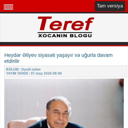
Tam versiya
Heydər Əliyev siyasəti yaşayır və uğurla davam
etdirilir
BÖLÜM : Daxili xəbər
YAYIM TARİXİ : 07 may 2026 08:48