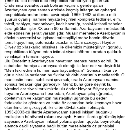
1969-cu ildə birinci dəfə respublika rəhbərliyinə gələn Ulu
Öndərimiz sosial-iqtisadi böhran keçirən, geridə qalan
Azərbaycanı qısa zaman ərzində keçmiş İttifaqın ən qabaqcıl
respublikalarından birinə çevirmişdi. 1969-1982-ci illərdə milli
şüurun oyanışı naminə həyata keçirilən kompleks tədbirlər, elm,
təhsil, səhiyyə, mədəniyyət, kadr hazırlığı, sosial-iqtisadi sahələr
üzrə görülən işlər XX əsrin 90-cı illərində Azərbaycanın müstəqillik
əldə etməsinə şərait yaratmışdır. Müasir mərhələdə Azərbaycanın
dövlət suverenliyi və iqtisadi müstəqilliyi məhz həmin dövrdə
təməli qoyulmuş potensiala əsaslanır. Dahi şəxsiyyət Heydər
Əliyev öz xilaskarlıq missiyası ilə ölkəmizin müstəqilliyini qorudu,
respublikada tüğyan edən ictimai-siyasi böhranı aradan qaldırdı
və inkişafın təməlini qoydu.
Ulu Öndərimiz Azərbaycanı həyatının mənası hesab edirdi. Bu
səbəbdən həmişə azərbaycanlı olmağı ilə fəxr edir və deyirdi ki:
"Mən fəxr edirəm ki, mən azərbaycanlıyam". Sonsuz iftixar və
qürur hissi ilə səslənən bu fikirlər bir dahi ömrünün manifestidir. O
manifestin hansı səhifəsini çevirsək, orada Azərbaycan naminə
sonsuz fədakarlıqlar görəcəyik. Məhz buna görə deyirik ki,
iyirminci əsr siyasi tariximizdə ulu öndər Heydər Əliyev qədər
həyatını Azərbaycana həsr edən, Azərbaycançılıq uğrunda,
dövlətimizin və xalqımızın müstəqilliyi uğrunda bu qədər
fədakarlıqlar göstərən və hətta öz canından belə keçməyə hazır
olan ikinci bir şəxsiyyət, ikinci bir dövlət xadimi olmayıb.
1993-2003-cü illərdə Azərbaycanın sürətli inkişafı bugünkü
reallıqların bünövrəsi rolunu oynayıb. Həmin illərdə görülmüş işlər
sayəsində Azərbaycan inkişaf yoluna qədəm qoydu, beynəlxalq
aləmdə daxili siyasətlə bağlı bütün məsələlərdə öz prinsipial