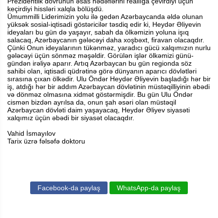
Prezidentlik dövrünün əsas hədəflərini reallığa çevirdiyi üçün
keçirdiyi hissləri xalqla bölüşdü.
Ümummilli Liderimizin yolu ilə gedən Azərbaycanda əldə olunan
yüksək sosial-iqtisadi göstəricilər təsdiq edir ki, Heydər Əliyevin
ideyaları bu gün də yaşayır, sabah da ölkəmizin yoluna işıq
salacaq, Azərbaycanın gələcəyi daha xoşbəxt, firavan olacaqdır.
Çünki Onun ideyalarının tükənməz, yaradıcı gücü xalqımızın nurlu
gələcəyi üçün sönməz məşəldir. Görülən işlər ölkəmizi günü-
gündən irəliyə aparır. Artıq Azərbaycan bu gün regionda söz
sahibi olan, iqtisadi qüdrətinə görə dünyanın aparıcı dövlətləri
sırasına çıxan ölkədir. Ulu Öndər Heydər Əliyevin başladığı hər bir
iş, atdığı hər bir addım Azərbaycan dövlətinin müstəqilliyinin əbədi
və dönməz olmasına xidmət göstərmişdir. Bu gün Ulu Öndər
cismən bizdən ayrılsa da, onun şah əsəri olan müstəqil
Azərbaycan dövləti daim yaşayacaq, Heydər Əliyev siyasəti
xalqımız üçün əbədi bir siyasət olacaqdır.
Vahid İsmayılov
Tarix üzrə fəlsəfə doktoru
Facebook-da paylaş
WhatsApp-da paylaş