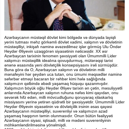
Azərbaycanın müstəqil dövlət kimi bölgədə və dünyada layiqli
yerini tutması məhz görkəmli dövlət xadimi, xalqının və dövlətinin
müstəqilliyi, inkişafı naminə əvəzedilməz işlər görmüş Ulu Öndər
Heydər Əliyevin uzaqgörən siyasətinin nəticəsidir. XX əsr
Azərbaycan tarixinin fenomen şəxsiyyəti olan Ümummilli Lider
xalqımızı müstəqillik idealına qovuşdurmuş, mütərəqqi tarixi
ənənə əsasında yeni dövlətçilik konsepsiyasını irəli sürmüşdür.
Buna görə də O, Azərbaycan xalqının və dövlətinin milli
mənafeyini hər şeydən uca tutan, onu ümumi məqsədlər naminə
səfərbər etməyi bacaran bir rəhbər kimi hələ sağlığında
xalqımızın qəlbində əbədi yaşamaq hüququ qazanmışdır.
Xalqımızın böyük oğlu Heydər Əliyev tarixin ən çətin, məsuliyyətli
anlarında Azərbaycan xalqının ruhuna nəfəs kimi qayıdan, onu
sevərək hifz edən, milli mövcudluğunu qoruyaraq xilaskarlıq
missiyasını yerinə yetirən qüdrətli bir şəxsiyyətdir. Ümummilli Lider
Heydər Əliyevin siyasətinin və dövlətçilik irsinin əsas qayəsi
Azərbaycanın müstəqilliyi, suverenliyi və xalqımızın azad
yaşamaq haqqının təmin olunmasıdır. Onun bütün fəaliyyəti
Azərbaycanın siyasi, iqtisadi, milli və mədəni suverenliyinin
möhkəmləndirilməsinə yönəlmişdi.