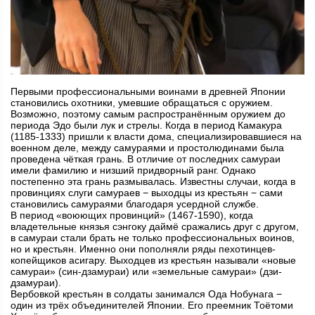
Первыми профессиональными воинами в древней Японии
становились охотники, умевшие обращаться с оружием.
Возможно, поэтому самым распространённым оружием до
периода Эдо были лук и стрелы. Когда в период Камакура
(1185-1333) при­шли к власти дома, специализировавшиеся на
военном деле, между самураями и простолюдинами была
проведена чёткая грань. В отличие от последних самураи
имели фамилию и низший придворный ранг. Однако
постепенно эта грань размывалась. Известны случаи, когда в
провинциях слуги самураев − выходцы из крестьян − сами
становились самураями благодаря усердной службе.
В период «воюющих провинций» (1467-1590), когда
владетельные князья сэнгоку даймё сражались друг с другом,
в самураи стали брать не только профессиональных воинов,
но и крестьян. Именно они пополняли ряды пехотинцев-
копейщиков асигару. Выходцев из крестьян называли «новые
самураи» (син-дзамураи) или «земельные самураи» (дзи-
дзамураи).
Вербовкой крестьян в солдаты занимался Ода Нобунага −
один из трёх объединителей Японии. Его преемник Тоётоми