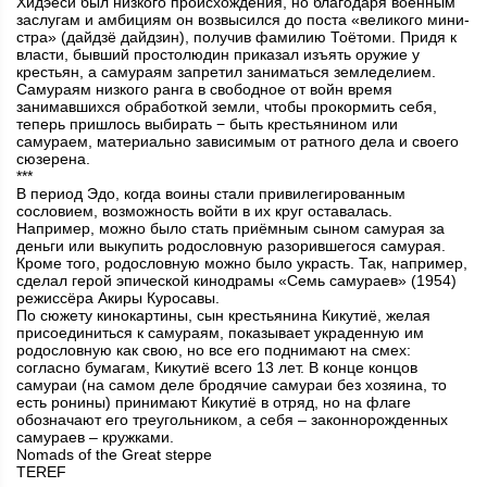
Хидэёси был низкого происхождения, но благодаря военным
заслугам и амби­циям он возвысился до поста «великого мини­
стра» (дайдзё дайдзин), получив фамилию Тоётоми. Придя к
власти, бывший простолюдин приказал изъять оружие у
крестьян, а самураям запретил заниматься земледелием.
Самураям низкого ранга в свободное от войн время
занимавшихся обработкой земли, чтобы прокормить себя,
теперь при­шлось выбирать − быть крестьянином или
самураем, материально зависимым от ратного дела и своего
сюзерена.
***
В период Эдо, когда воины стали привилегированным
сословием, возможность войти в их круг оставалась.
Например, можно было стать приёмным сыном самурая за
деньги или выкупить родословную разорившегося самурая.
Кроме того, родословную можно было украсть. Так, например,
сделал герой эпической кинодрамы «Семь самураев» (1954)
режиссёра Акиры Куросавы.
По сюжету кинокартины, сын крестьянина Кикутиё, желая
присоеди­ниться к самураям, показывает украденную им
родословную как свою, но все его поднимают на смех:
согласно бумагам, Кикутиё всего 13 лет. В конце концов
самураи (на самом деле бродячие самураи без хозяина, то
есть ронины) принимают Кикутиё в отряд, но на флаге
обозначают его треугольником, а себя – законнорожденных
самураев – кружками.
Nomads of the Great steppe
TEREF