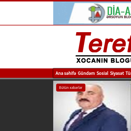
Ana səhifə
Gündəm
Sosial
Siyasət
Tü
Bütün xəbərlər