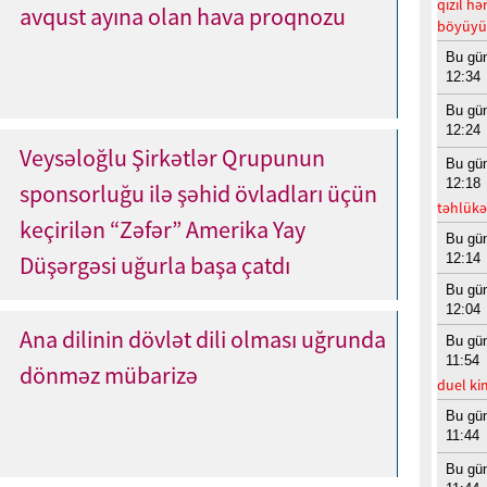
qızıl h
avqust ayına olan hava proqnozu
böyüyüm
Bu gü
12:34
Bu gü
12:24
Veysəloğlu Şirkətlər Qrupunun
Bu gü
12:18
sponsorluğu ilə şəhid övladları üçün
təhlükəl
keçirilən “Zəfər” Amerika Yay
Bu gü
12:14
Düşərgəsi uğurla başa çatdı
Bu gü
12:04
Ana dilinin dövlət dili olması uğrunda
Bu gü
11:54
dönməz mübarizə
duel ki
Bu gü
11:44
Bu gü