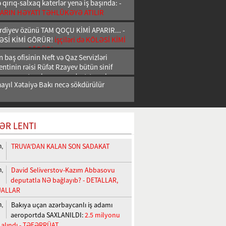
qırıq-salxaq katerlər yenə iş başında: -
ARIN HƏYATI TƏHLÜKƏYƏ ATILIR
rdiyev özünü TAM QOÇU KİMİ APARIR... -
ÖLƏSİ KİMİ GÖRÜR!
işçiləri də KÖLƏSİ KİMİ
GÖRÜR!
 baş ofisinin Neft və Qaz Servizləri
tinin rəisi Rüfət Rzayev bütün sinif
 uşaq vaxtı salam verən dost-tanışlarına
ayıl Xətaiyə Bakı necə sökdürülür
vəzifə verib İDDİA
ƏR LENTI
TRUVA'DAN KALAN SON SADAKAT
n,
David Seliverstov-Kazım Abbasovu
n,
deputatla NƏ bağlayıb? - DETALLAR,
UALLAR
Bakıya uçan azərbaycanlı iş adamı
n,
aeroportda SAXLANILDI:
2.5 milyonu
 alındı - TƏFƏRRÜAT