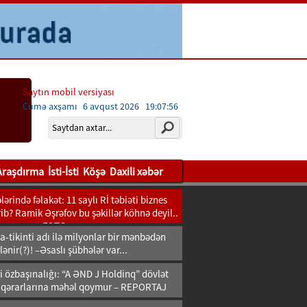
Saytın mobil versiyası
Cümə axşamı 6 avqust 2026
19:07:57
Araşdırma
İsti-İsti
Köşə
Daxili xəbər
ərində fəlakət: 11 saylı Rİ təbiəti biznes
b? Ramik Əşrəfov bu şəkillər köhnə deyil..
FOTO
-tikinti adı ilə milyonlar bir mənbədən
lənir(?)! –Əsaslı şübhələr var...
i özbaşınalığı: “A ƏND J Holdinq” dövlət
 qərarlarına məhəl qoymur – REPORTAJ