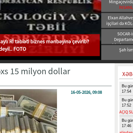
Mingəçevirdə 
İNSANL
Elxan Allahve
işçiləri də K
SOCAR-in
Departamen
aylı Rİ təbiəti biznes mənbəyinə çevirib?
yoldaşlarına,
deyil.. FOTO
Şah İsm
əxs 15 milyon dollar
XƏB
Bu gü
17:54
16-05-2026, 09:08
Bu gü
17:52
AÇIQ S
Bu gü
17:46
əlindən