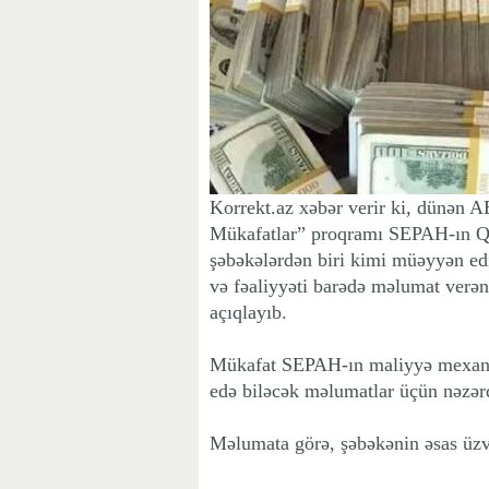
Korrekt.az xəbər verir ki, dünən 
Mükafatlar” proqramı SEPAH-ın Qüd
şəbəkələrdən biri kimi müəyyən edi
və fəaliyyəti barədə məlumat verənl
açıqlayıb.
Mükafat SEPAH-ın maliyyə mexan
edə biləcək məlumatlar üçün nəzərd
Məlumata görə, şəbəkənin əsas üzvlə