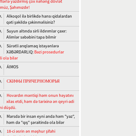
ərflərlə yazdırmış çox nəhəng dövlət
üz, Şahımızdır!
Alkoqol ilə birlikdə hansı qidalardan
n,
qəti şəkildə çəkinməlisiniz?
Suyun altında sirli ildırımlar çaxır:
n,
Alimlər səbəbini tapa bilmir
Sürətli arıqlamaq istəyənlərə
n,
XƏBƏRDARLIQ:
Bəzi prosedurlar
i ola bilər
ÁlMOS
n,
СКИФЫ ПРИЧЕРНОМОРЬЯ
n,
​Hovardın məntiqi həm onun həyatını
n,
xilas etdi, həm də tarixinə ən qeyri-adi
mi düşdü.
Marsda bir insan eyni anda həm "yaz",
n,
həm də "qış" şəraitində ola bilər
18-ci əsrin ən məşhur şifahi
n,