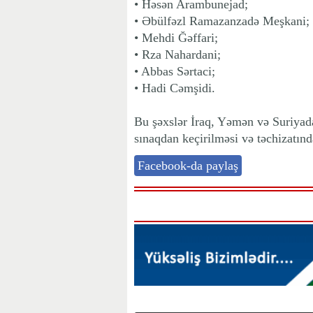
• Həsən Arambunejad;
• Əbülfəzl Ramazanzadə Meşkani;
• Mehdi Ğəffari;
• Rza Nahardani;
• Abbas Sərtaci;
• Hadi Cəmşidi.
Bu şəxslər İraq, Yəmən və Suriyada
sınaqdan keçirilməsi və təchizatınd
Facebook-da paylaş