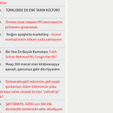
 bilər
TÜRKLERDE EN ESKİ TARIM KÜLTÜRÜ
n,
Почему язык тюрков VIII века кажется
n,
рубленно архаичным.
Yorğun ayaqlarla marketinq: -
ticarət
n,
mərkəzlərinin etikanı yada salmasının
Bin Yılın En Büyük Komutanı:
Fatih
n,
Sultan Mehmed Mi, Cengiz Han Mı?
Maaşı 300 manat olan kitabxanaçıya
n,
qənaət, qanunsuz gəlir dövriyyəsinə
Dəlixanada gizli milyonlar, gizli eşqin
n,
qurbanları, ölüm hökmünün şoku
lərzəyə salan cinayət işi niyə “yəhudi işi”
dı?
ŞAH İSMAYIL XƏTAİ son 500 illik
n,
dövlətçilik tariximizdə adını əbədiyyən