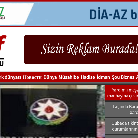
rk dünyası
Новости
Dünya
Müsahibə
Hadisə
İdman
Şou Biznes
Yardımlı meşəl
mənbəyinə çeviri
Laçında Bərpa
xərc
Qubada tikint
qurumlarının