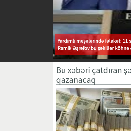
Yardımlı meşələrində fəlakət: 11 s
Ramik Əşrəfov bu şəkillər köhnə 
Bu xəbəri çatdıran ş
qazanacaq