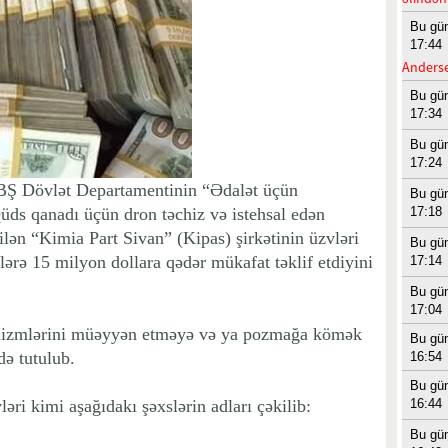
Bu gü
17:44
Anderse
Bu gü
17:34
Bu gü
17:24
ABŞ Dövlət Departamentinin “Ədalət üçün
Bu gü
s qanadı üçün dron təchiz və istehsal edən
17:18
lən “Kimia Part Sivan” (Kipas) şirkətinin üzvləri
Bu gü
ərə 15 milyon dollara qədər mükafat təklif etdiyini
17:14
Bu gü
17:04
izmlərini müəyyən etməyə və ya pozmağa kömək
Bu gü
ə tutulub.
16:54
Bu gü
ri kimi aşağıdakı şəxslərin adları çəkilib:
16:44
Bu gü