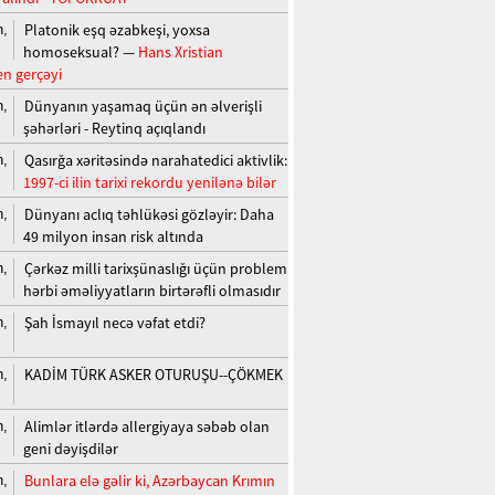
Platonik eşq əzabkeşi, yoxsa
n,
homoseksual? —
Hans Xristian
n gerçəyi
Dünyanın yaşamaq üçün ən əlverişli
n,
şəhərləri - Reytinq açıqlandı
Qasırğa xəritəsində narahatedici aktivlik:
n,
1997-ci ilin tarixi rekordu yenilənə bilər
Dünyanı aclıq təhlükəsi gözləyir: Daha
n,
49 milyon insan risk altında
Çərkəz milli tarixşünaslığı üçün problem
n,
hərbi əməliyyatların birtərəfli olmasıdır
Şah İsmayıl necə vəfat etdi?
n,
KADİM TÜRK ASKER OTURUŞU--ÇÖKMEK
n,
Alimlər itlərdə allergiyaya səbəb olan
n,
geni dəyişdilər
Bunlara elə gəlir ki, Azərbaycan Krımın
n,