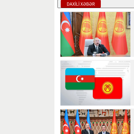
DAXİLİ XƏBƏR