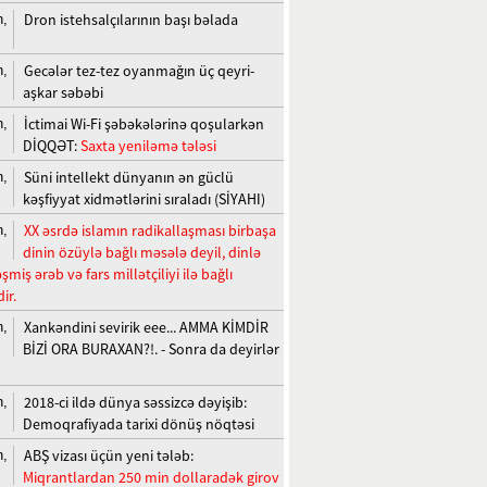
Dron istehsalçılarının başı bəlada
n,
Gecələr tez-tez oyanmağın üç qeyri-
n,
aşkar səbəbi
İctimai Wi-Fi şəbəkələrinə qoşularkən
n,
DİQQƏT:
Saxta yeniləmə tələsi
Süni intellekt dünyanın ən güclü
n,
kəşfiyyat xidmətlərini sıraladı (SİYAHI)
XX əsrdə islamın radikallaşması birbaşa
n,
dinin özüylə bağlı məsələ deyil, dinlə
miş ərəb və fars millətçiliyi ilə bağlı
ir.
Xankəndini sevirik eee... AMMA KİMDİR
n,
BİZİ ORA BURAXAN?!. - Sonra da deyirlər
2018-ci ildə dünya səssizcə dəyişib:
n,
Demoqrafiyada tarixi dönüş nöqtəsi
ABŞ vizası üçün yeni tələb:
n,
Miqrantlardan 250 min dollaradək girov