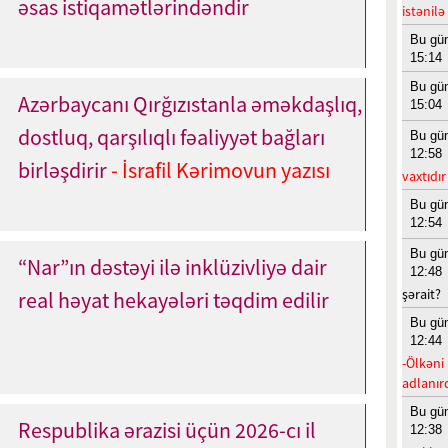
əsas istiqamətlərindəndir
istənilə
Bu gü
15:14
Bu gü
Azərbaycanı Qırğızıstanla əməkdaşlıq,
15:04
dostluq, qarşılıqlı fəaliyyət bağları
Bu gü
12:58
birləşdirir
- İsrafil Kərimovun yazısı
vaxtıdır
Bu gü
12:54
Bu gü
“Nar”ın dəstəyi ilə inklüzivliyə dair
12:48
şərait?
real həyat hekayələri təqdim edilir
Bu gü
12:44
-Ölkəni 
adlanır
Bu gü
Respublika ərazisi üçün 2026-cı il
12:38