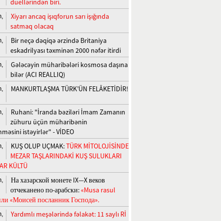
duellərindən biri.
Xiyarı ancaq işıqforun sarı işığında
n,
satmaq olacaq
Bir neçə dəqiqə ərzində Britaniya
n,
eskadrilyası təxminən 2000 nəfər itirdi
Gələcəyin müharibələri kosmosa daşına
n,
bilər (ACI REALLIQ)
MANKURTLAŞMA TÜRK’ÜN FELÂKETİDİR!
n,
Ruhani: "İranda bəziləri İmam Zamanın
n,
zühuru üçün müharibənin
nməsini istəyirlər" - VİDEO
KUŞ OLUP UÇMAK:
TÜRK MİTOLOJİSİNDE
n,
MEZAR TAŞLARINDAKİ KUŞ SULUKLARI
LAR KÜLTÜ
На хазарской монете IX—X веков
n,
отчеканено по-арабски:
«Musa rasul
или «Моисей посланник Господа».
Yardımlı meşələrində fəlakət: 11 saylı Rİ
n,