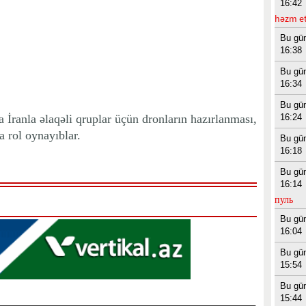
16:42
həzm et
Bu gü
16:38
Bu gü
16:34
Bu gü
 İranla əlaqəli qruplar üçün dronların hazırlanması,
16:24
a rol oynayıblar.
Bu gü
16:18
Bu gü
16:14
пуль
Bu gü
16:04
Bu gü
15:54
Bu gü
15:44