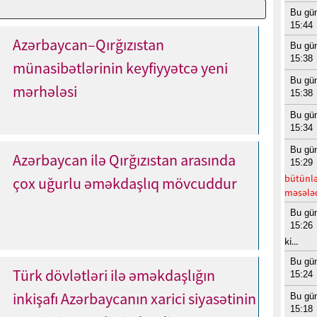
Bu gü
15:44
Azərbaycan–Qırğızıstan
Bu gü
15:38
münasibətlərinin keyfiyyətcə yeni
Bu gü
mərhələsi
15:38
Bu gü
15:34
Bu gü
Azərbaycan ilə Qırğızıstan arasında
15:29
bütünləş
çox uğurlu əməkdaşlıq mövcuddur
məsələd
Bu gü
15:26
ki...
Bu gü
Türk dövlətləri ilə əməkdaşlığın
15:24
inkişafı Azərbaycanın xarici siyasətinin
Bu gü
15:18