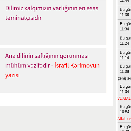
11:44
Dilimiz xalqımızın varlığının ən əsas
Bu gü
11:36
təminatçısıdır
Bu gü
11:34
Bu gü
11:24
Bu gü
Ana dilinin saflığının qorunması
11:14
mühüm vəzifədir -
İsrafil Kərimovun
Bu gü
11:08
yazısı
genişlə
Bu gü
11:04
VE ATA
Bu gü
10:54
Allah» 
Bu gü