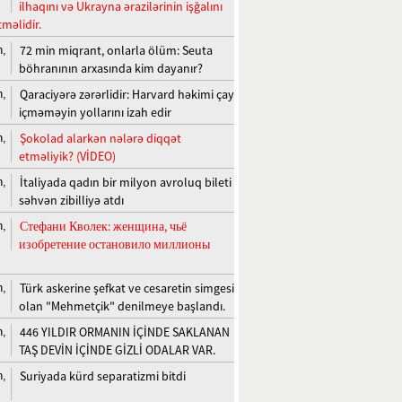
ilhaqını və Ukrayna ərazilərinin işğalını
məlidir.
72 min miqrant, onlarla ölüm: Seuta
n,
böhranının arxasında kim dayanır?
Qaraciyərə zərərlidir: Harvard həkimi çay
n,
içməməyin yollarını izah edir
Şokolad alarkən nələrə diqqət
n,
etməliyik? (VİDEO)
İtaliyada qadın bir milyon avroluq bileti
n,
səhvən zibilliyə atdı
Стефани Кволек: женщина, чьё
n,
изобретение остановило миллионы
Türk askerine şefkat ve cesaretin simgesi
n,
olan "Mehmetçik" denilmeye başlandı.
446 YILDIR ORMANIN İÇİNDE SAKLANAN
n,
TAŞ DEVİN İÇİNDE GİZLİ ODALAR VAR.
Suriyada kürd separatizmi bitdi
n,