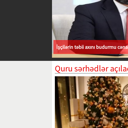
İşçilərin təbii axını budurmu cən
Quru sərhədlər açıl