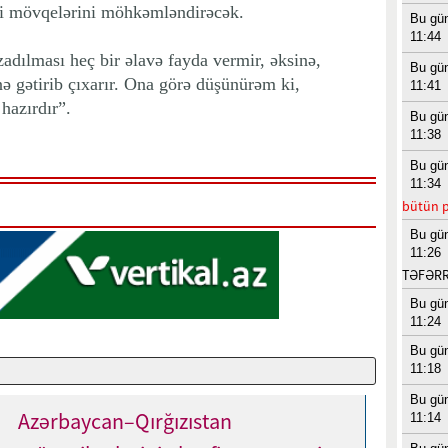
i mövqelərini möhkəmləndirəcək.
Bu gü
11:44
adılması heç bir əlavə fayda vermir, əksinə,
Bu gü
ə gətirib çıxarır. Ona görə düşünürəm ki,
11:41
hazırdır”.
Bu gü
11:38
Bu gü
11:34
bütün p
Bu gü
11:26
TƏFƏR
Bu gü
11:24
Bu gü
11:18
Bu gü
Azərbaycan–Qırğızıstan
11:14