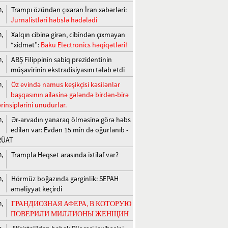
Trampı özündən çıxaran İran xəbərləri:
n,
Jurnalistləri həbslə hədələdi
Xalqın cibinə girən, cibindən çıxmayan
n,
“xidmət”:
Baku Electronics həqiqətləri!
ABŞ Filippinin sabiq prezidentinin
n,
müşavirinin ekstradisiyasını tələb etdi
Öz evində namus keşikçisi kəsilənlər
n,
başqasının ailəsinə gələndə birdən-birə
rinsiplərini unudurlar.
Ər-arvadın yanaraq ölməsinə görə həbs
n,
edilən var: Evdən 15 min də oğurlanıb -
RÜAT
Trampla Heqset arasında ixtilaf var?
n,
Hörmüz boğazında gərginlik: SEPAH
n,
əməliyyat keçirdi
ГРАНДИОЗНАЯ АФЕРА, В КОТОРУЮ
n,
ПОВЕРИЛИ МИЛЛИОНЫ ЖЕНЩИН