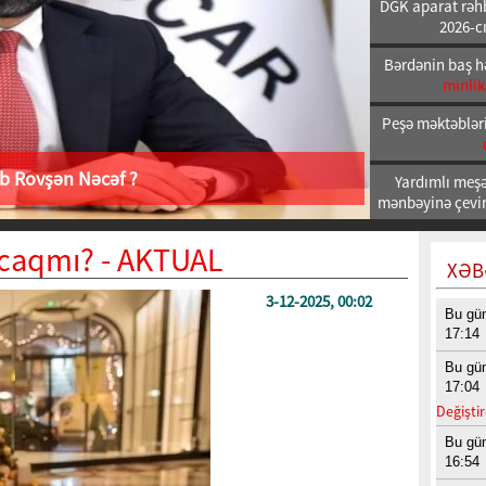
DGK aparat rəhb
2026-cı
Bərdənin baş h
minlik
Peşə məktəbləri
ab Rovşən Nəcəf ?
Yardımlı meşəl
mənbəyinə çeviri
acaqmı? - AKTUAL
XƏB
3-12-2025, 00:02
Bu gü
17:14
Bu gü
17:04
Değiştir
Bu gü
16:54