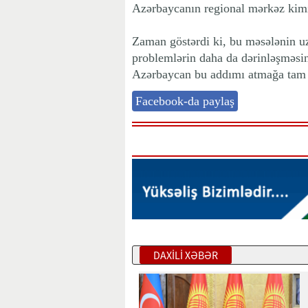
Azərbaycanın regional mərkəz kim
Zaman göstərdi ki, bu məsələnin uz
problemlərin daha da dərinləşməsin
Azərbaycan bu addımı atmağa tam 
Facebook-da paylaş
DAXİLİ XƏBƏR