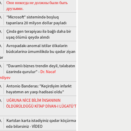
Они никогда не должны были быть
n,
друзьями.
"Microsoft" sistemində boşluq
n,
tapanlara 20 milyon dollar payladı
Çində gen terapiyası ilə bağlı daha bir
n,
uşaq ölümü qeydə alındı
Avropadakı anomal istilər ölkələrin
n,
büdcələrinə ümumilikdə bu qədər ziyan
ər
"Davamlı biznes trendin deyil, tələbatın
n,
üzərində qurulur" -
Dr. Nəcəf
rdiyev
Antonio Banderas: "Keçirdiyim infarkt
n,
həyatımın ən yaxşı hadisəsi oldu"
UĞRUNA NİCE BİLİM İNSANININ
n,
ÖLDÜRÜLDÜĞÜ KİTAP DİVAN-I LÜGATÜ’T
Kartdan karta istədiyiniz qədər köçürmə
n,
edə bilərsiniz - VİDEO