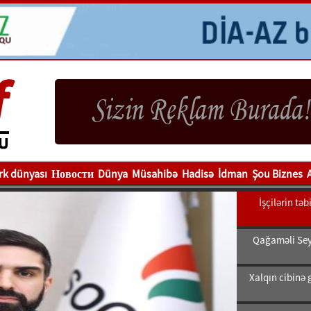
rk dünyası
Новости
Dünya
Müsahibə
Hadisə
İdman
Şou Biznes
İşçilərin tə
Qağaməli Sey
Xalqın cibinə 