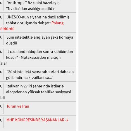
"Anthropic" öz çipini hazırlayır,
n,
"Nvidia"dan asılılığı azadldır
UNESCO-nun siyahısına daxil edilmiş
n,
təbiət qoruğunda dəhşət:
Pələng
ı öldürdü
Süni intellektlə arıqlayan şəxs komaya
n,
düşdü
İt cəzalandırıldıqdan sonra sahibindən
n,
küsür? - Mütəxəssisdən maraqlı
alar
“Süni intellekt yaxşı rəhbərləri daha da
n,
gücləndirəcək, zəifləri isə...”
İtaliyanın 27 iri şəhərində istilərlə
n,
əlaqədar ən yüksək təhlükə səviyyəsi
ldi
Turan və İran
n,
MHP KONGRESİNDE YAŞANANLAR -2
n,