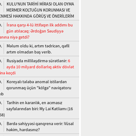
KULU'NUN TARİHİ MİRASI OLAN OYMA
n,
MERMER KOLTUĞUN KORUNMASI VE
ENMESİ HAKKINDA GÖRÜŞ VE ÖNERİLERİM
İrana qarşı 4-lü ittifaqın ilk addımı bu
n,
gün atılacaq: Ərdoğan Səudiyyə
anına niyə getdi?
Məlum oldu ki, artım tədricən, qəfil
n,
artım olmadan baş verib.
Rusiyada milliləşdirmə sürətlənir:
6
n,
ayda 10 milyard dollarlıq aktiv dövlət
inə keçdi
Koreyalı tələbə anomal istilərdən
n,
qorunmaq üçün "kölgə" naviqatoru
yıb
Tarihin en karanlık, en acımasız
n,
sayfalarından biri: My Lai Katliamı (16
68)
Bərdə səhiyyəsi qanqrena verir: Vüsal
n,
həkim, hardasınız?