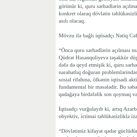
görünür ki, quru sərhədlərin açılm
konkret olaraq dövlətin təhlükəsiz
asılı olacaq.
Mövzu ilə bağlı iqtisadçı Natiq Cə
“Öncə quru sərhədlərin açılması m
Qüdrət Həsənquliyevə təşəkkür düş
dəfə də qeyd etmişik ki, quru sərhə
narahatlıq doğuran problemlərindən
sosial rifahına, ölkənin iqtisadi akt
fundamental bir məsələdir. Bu səbə
qadağaya birdəfəlik son qoymaq va
İqtisadçı vurğulayıb ki, artıq Azər
obyektiv, ictimai təhlükəsizliklə i
“Dövlətimiz kifayət qədər güclüdü