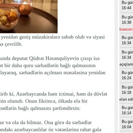
Bu gü
16:44
Bu gü
16:38
baxıcın
 yenidən geniş müzakirələrə səbəb olub və siyasi
Bu gü
16:34
ə çevrilib.
Bu gü
sında deputat Qüdrət Həsənquliyevin çıxışı isə
16:34
açıqlam
t bir daha quru sərhədlərin bağlı qalmasının
ulayaraq, sərhədlərin açılması məsələsinə yenidən
Bu gü
16:24
Bu gü
16:18
irib ki, Azərbaycanda həm ictimai, həm də dövlət
elan edi
min olunub. Onun fikrincə, ölkədə elə bir
hədlərin bağlı qalmasını şərtləndirsin:
Bu gü
16:14
dur və ola da bilməz. Ona görə də sərhədlər
Bu gü
16:04
andakı azərbaycanlılar öz vətənlərinə rahat gələ