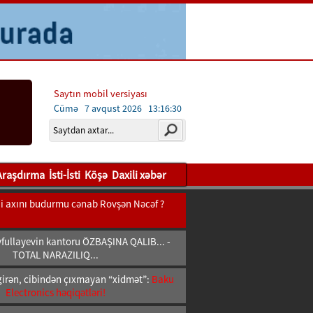
Saytın mobil versiyası
Cümə 7 avqust 2026
13:16:31
Araşdırma
İsti-İsti
Köşə
Daxili xəbər
bii axını budurmu cənab Rovşən Nəcəf ?
fullayevin kantoru ÖZBAŞINA QALIB... -
TOTAL NARAZILIQ...
girən, cibindən çıxmayan “xidmət”:
Baku
Electronics həqiqətləri!