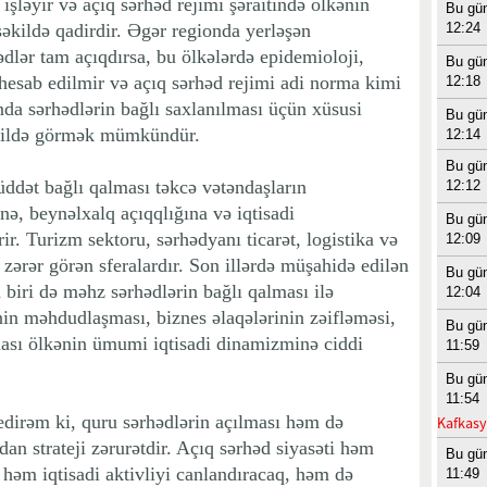
 işləyir və açıq sərhəd rejimi şəraitində ölkənin
Bu gü
şəkildə qadirdir. Əgər regionda yerləşən
12:24
lər tam açıqdırsa, bu ölkələrdə epidemioloji,
Bu gü
 hesab edilmir və açıq sərhəd rejimi adi norma kimi
12:18
da sərhədlərin bağlı saxlanılması üçün xüsusi
Bu gü
əkildə görmək mümkündür.
12:14
Bu gü
ddət bağlı qalması təkcə vətəndaşların
12:12
inə, beynəlxalq açıqqlığına və iqtisadi
Bu gü
rir. Turizm sektoru, sərhədyanı ticarət, logistika və
12:09
zərər görən sferalardır. Son illərdə müşahidə edilən
Bu gü
 biri də məhz sərhədlərin bağlı qalması ilə
12:04
inin məhdudlaşması, biznes əlaqələrinin zəifləməsi,
Bu gü
ması ölkənin ümumi iqtisadi dinamizminə ciddi
11:59
Bu gü
11:54
edirəm ki, quru sərhədlərin açılması həm də
Kafkasy
dan strateji zərurətdir. Açıq sərhəd siyasəti həm
Bu gü
həm iqtisadi aktivliyi canlandıracaq, həm də
11:49