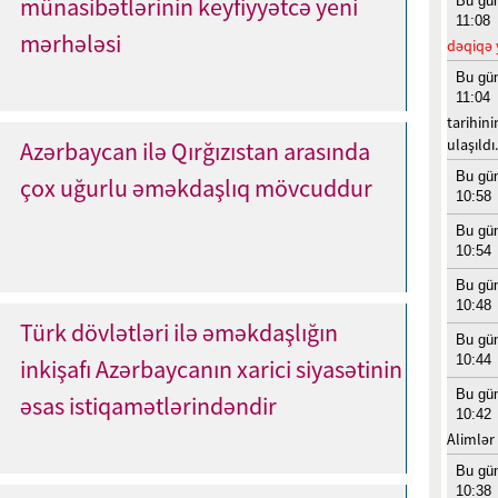
münasibətlərinin keyfiyyətcə yeni
Bu gü
11:08
mərhələsi
dəqiqə 
Bu gü
11:04
tarihini
ulaşıldı.
Azərbaycan ilə Qırğızıstan arasında
Bu gü
çox uğurlu əməkdaşlıq mövcuddur
10:58
Bu gü
10:54
Bu gü
10:48
Türk dövlətləri ilə əməkdaşlığın
Bu gü
10:44
inkişafı Azərbaycanın xarici siyasətinin
Bu gü
əsas istiqamətlərindəndir
10:42
Alimlər
Bu gü
10:38