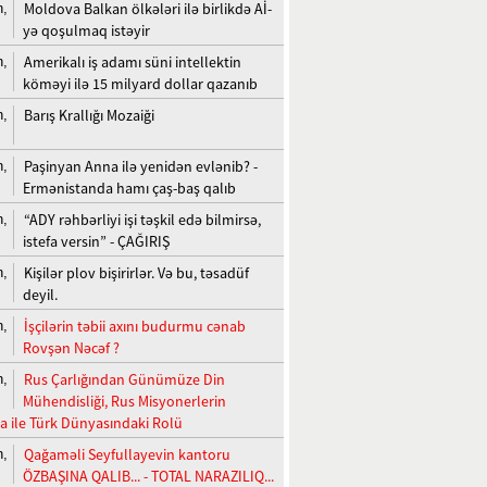
Moldova Balkan ölkələri ilə birlikdə Aİ-
n,
yə qoşulmaq istəyir
Amerikalı iş adamı süni intellektin
n,
köməyi ilə 15 milyard dollar qazanıb
Barış Krallığı Mozaiği
n,
Paşinyan Anna ilə yenidən evlənib? -
n,
Ermənistanda hamı çaş-baş qalıb
“ADY rəhbərliyi işi təşkil edə bilmirsə,
n,
istefa versin” - ÇAĞIRIŞ
Kişilər plov bişirirlər. Və bu, təsadüf
n,
deyil.
İşçilərin təbii axını budurmu cənab
n,
Rovşən Nəcəf ?
Rus Çarlığından Günümüze Din
n,
Mühendisliği, Rus Misyonerlerin
a ile Türk Dünyasındaki Rolü
Qağaməli Seyfullayevin kantoru
n,
ÖZBAŞINA QALIB... - TOTAL NARAZILIQ...