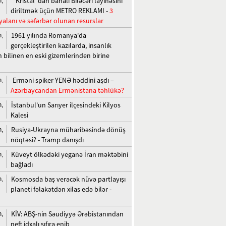
"Kristal"dan bahalı Biləcəri layihəsini
n,
diriltmək üçün METRO REKLAMI -
3
yalanı və səfərbər olunan resurslar
1961 yılında Romanya'da
n,
gerçekleştirilen kazılarda, insanlık
n bilinen en eski gizemlerinden birine
Erməni spiker YENƏ həddini aşdı –
n,
Azərbaycandan Ermənistana təhlükə?
İstanbul'un Sarıyer ilçesindeki Kilyos
n,
Kalesi
Rusiya-Ukrayna müharibəsində dönüş
n,
nöqtəsi? - Tramp danışdı
Küveyt ölkədəki yeganə İran məktəbini
n,
bağladı
Kosmosda baş verəcək nüvə partlayışı
n,
planeti fəlakətdən xilas edə bilər -
KİV: ABŞ-nin Səudiyyə Ərəbistanından
n,
neft idxalı sıfıra enib