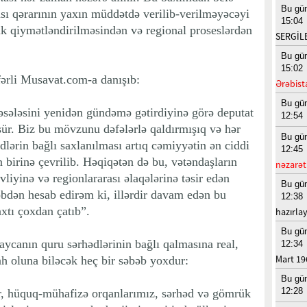
Bu gü
ası qərarının yaxın müddətdə verilib-verilməyəcəyi
15:04
lik qiymətləndirilməsindən və regional proseslərdən
SERGİL
Bu gü
15:02
fərli Musavat.com-a danışıb:
Ərəbist
Bu gü
əsələsini yenidən gündəmə gətirdiyinə görə deputat
12:54
ür. Biz bu mövzunu dəfələrlə qaldırmışıq və hər
Bu gü
dlərin bağlı saxlanılması artıq cəmiyyətin ən ciddi
12:45
 birinə çevrilib. Həqiqətən də bu, vətəndaşların
nəzarət
ivliyinə və regionlararası əlaqələrinə təsir edən
Bu gü
bdən hesab edirəm ki, illərdir davam edən bu
12:38
xtı çoxdan çatıb”.
hazırla
Bu gü
baycanın quru sərhədlərinin bağlı qalmasına real,
12:34
Mart 19
zah oluna biləcək heç bir səbəb yoxdur:
Bu gü
12:28
r, hüquq-mühafizə orqanlarımız, sərhəd və gömrük