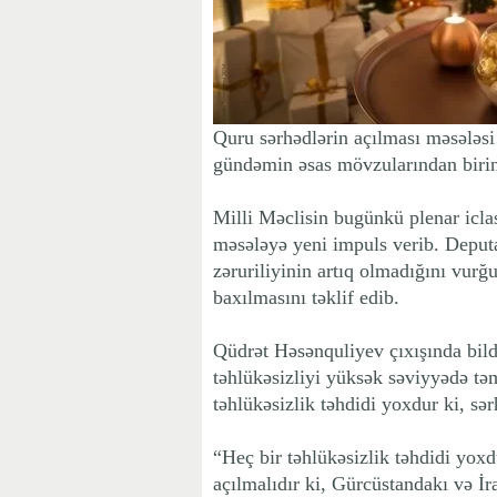
Quru sərhədlərin açılması məsələsi
gündəmin əsas mövzularından birin
Milli Məclisin bugünkü plenar icla
məsələyə yeni impuls verib. Deputa
zəruriliyinin artıq olmadığını vurğ
baxılmasını təklif edib.
Qüdrət Həsənquliyev çıxışında bild
təhlükəsizliyi yüksək səviyyədə tə
təhlükəsizlik təhdidi yoxdur ki, sər
“Heç bir təhlükəsizlik təhdidi yox
açılmalıdır ki, Gürcüstandakı və İr