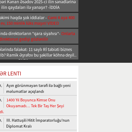
əri Kənan Əsədov 2025-ci ilin sənədlərinə
 ilin qaydaları ilə yanaşır? -İDDİA
əkimi haqda şok iddialar -
Cəmi 4 aya 400
 ev, 150 minlik lüks maşın! VİDEO
ndə direktorların "qara siyahısı"-
Onlarla
direktorun gedişi gözlənilir
ərində fəlakət: 11 saylı Rİ təbiəti biznes
b? Ramik Əşrəfov bu şəkillər köhnə deyil..
FOTO
ƏR LENTI
Ayın görünməyən tərəfi ilə bağlı yeni
n,
məlumatlar açıqlandı
1400 Yıl Boyunca Kimse Onu
n,
Okuyamadı… Tek Bir Taş Her Şeyi
di.
III. Hattuşili Hitit İmparatorluğu'nun
n,
Diplomat Kralı