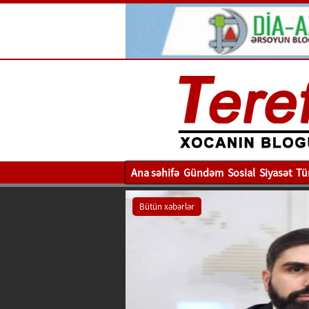
Ana səhifə
Gündəm
Sosial
Siyasət
Tü
Bütün xəbərlər