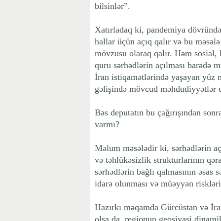
bilsinlər”.
Xatırladaq ki, pandemiya dövründə
hallar üçün açıq qalır və bu məsələ 
mövzusu olaraq qalır. Həm sosial, 
quru sərhədlərin açılması barədə m
İran istiqamətlərində yaşayan yüz 
gəlişində mövcud məhdudiyyətlər ci
Bəs deputatın bu çağırışından sonr
varmı?
Məlum məsələdir ki, sərhədlərin a
və təhlükəsizlik strukturlarının qə
sərhədlərin bağlı qalmasının əsas s
idarə olunması və müəyyən risklərin
Hazırkı məqamda Gürcüstan və İran
olsa da, regionun geosiyasi dinami