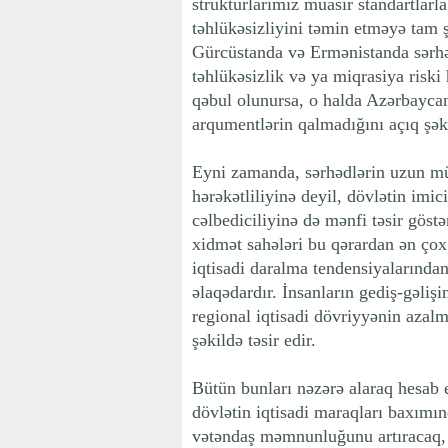
strukturlarımız müasir standartlarla
təhlükəsizliyini təmin etməyə tam 
Gürcüstanda və Ermənistanda sərhəd
təhlükəsizlik və ya miqrasiya riski
qəbul olunursa, o halda Azərbaycan
arqumentlərin qalmadığını açıq ş
Eyni zamanda, sərhədlərin uzun mü
hərəkətliliyinə deyil, dövlətin imic
cəlbediciliyinə də mənfi təsir göstə
xidmət sahələri bu qərardan ən çox 
iqtisadi daralma tendensiyalarından
əlaqədardır. İnsanların gediş-gəliş
regional iqtisadi dövriyyənin azal
şəkildə təsir edir.
Bütün bunları nəzərə alaraq hesab 
dövlətin iqtisadi maraqları baxımın
vətəndaş məmnunluğunu artıracaq, 