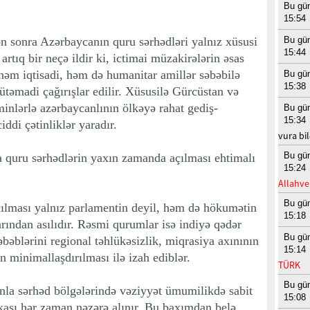
Bu gü
15:54
n sonra Azərbaycanın quru sərhədləri yalnız xüsusi
Bu gü
15:44
artıq bir neçə ildir ki, ictimai müzakirələrin əsas
həm iqtisadi, həm də humanitar amillər səbəbilə
Bu gü
15:38
ütəmadi çağırışlar edilir. Xüsusilə Gürcüstan və
minlərlə azərbaycanlının ölkəyə rahat gediş-
Bu gü
15:34
ddi çətinliklər yaradır.
vura bil
Bu gü
a quru sərhədlərin yaxın zamanda açılması ehtimalı
15:24
Allahve
Bu gü
çılması yalnız parlamentin deyil, həm də hökumətin
15:18
rarından asılıdır. Rəsmi qurumlar isə indiyə qədər
Bu gü
əbəblərini regional təhlükəsizlik, miqrasiya axınının
15:14
 minimallaşdırılması ilə izah ediblər.
TÜRK
Bu gü
la sərhəd bölgələrində vəziyyət ümumilikdə sabit
15:08
kası hər zaman nəzərə alınır. Bu baxımdan belə