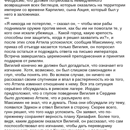
Феодосию, что должен потребовать немедленного
возвращения всех беглецов, которые оказались на территории
империи со времени Карпилио, сына Аэция, который был у
него в заложниках.
***
«Я никогда не потерплю, − сказал он, − чтобы мои рабы
поднимали оружие против меня, как бы им ни помогали те, у
кого они искали убежища… Какой город, какую крепость
способны они защитить, когда я решил захватить их?», и
после этих слов Аттила успокоился; сообщив Максимину, что
приказ об отъезде касается только Вигилия, он попросил
посла остаться и подождать ответа на письмо императора.
Встреча завершилась церемонией преподнесения и принятия
подарков от римлян.
Вигилий конечно же должен был догадаться, что означает его
изгнание. Хотя, возможно, он был слишком самонадеян и
глуп, чтобы понять это. Во всяком случае, он ничего не
рассказал своим спутникам и впал в растерянность из-за того,
что Аттила изменил отношение к нему. Вся эта ситуация
серьёзно обсуждалась в римском лагере. Иордан
предположил, что о глупом поведении Вигилия в Сердике
было доложено Аттиле, что и разъярило его.
Максимин не знал, что и думать. Пока они обсуждали эту тему,
появился Эдекон и отвел Вигилия в сторону. Скорее всего,
гунн решил, что того надо успокоить. Он заявил, что по-
прежнему сохраняет верность плану Хризафия. Более того,
видя, каким дураком оказался Вилигий, он рассказал, что сам
поспособствовал его изгнанию, чтобы дать переводчику