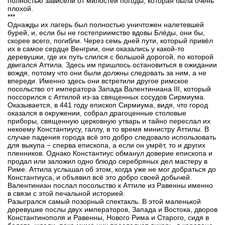
полностью зависели от милостей погоды, которая была очень
плохой.
***
Однажды их лагерь был полностью уничтожен налетевшей
бурей, и, если бы не гостеприимство вдовы Блёды, они бы,
скорее всего, погибли. Через семь дней пути, который привёл
их в самое сердце Венгрии, они оказались у какой-то
деревушки, где их путь слился с большой дорогой, по которой
двигался Аттила. Здесь им пришлось остановиться в ожидании
вождя, потому что они были должны следовать за ним, а не
впереди. Именно здесь они встретили другое римское
посольство от императора Запада Валентиниана III, который
поссорился с Аттилой из-за священных сосудов Сирмиума.
Оказывается, в 441 году епископ Сирмиума, видя, что город
оказался в окружении, собрал драгоценные столовые
приборы, священную церковную утварь и тайно переслал их
некоему Константиусу, галлу, в то время министру Аттилы. В
случае падения города всё это добро следовало использовать
для выкупа − сперва епископа, а если он умрёт, то и других
пленников. Однако Константиус обманул доверие епископа и
продал или заложил одно блюдо серебряных дел мастеру в
Риме. Аттила услышал об этом, когда уже не мог добраться до
Константиуса, и объявил всё это добро своей добычей.
Валентиниан послал посольство к Аттиле из Равенны именно
в связи с этой печальной историей.
Разыгрался самый позорный спектакль. В этой маленькой
деревушке послы двух императоров, Запада и Востока, дворов
Константинополя и Равенны, Нового Рима и Старого, сидя в