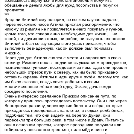
возможность вернуться в Константинополь и получить
обещанные деньги якобы для нужд посольства и покупки
продуктов.
***
Вряд ли Вигилий ему поверил, во всяком случае надолго;
через несколько часов Аттила прислал распоряжение, что
никому из римлян не позволяется ничего покупать у гуннов,
кроме того, что совершенно необходимо для жизни, − ни
коней, ни других животных, ни рабов, ни выкупать пленников.
Вигилий отбыл со звучащим в его ушах приказом, чтобы
выполнить безнадёжную, как он должен был понимать,
миссию.
Через два дня Аттила снялся с места и направился в свою
столицу. Римские послы, подчиняясь указаниям проводников,
назначенных гуннами, последовали за ним. Едва они прошли
небольшой отрезок пути к северу, как им было приказано
оставить караван Аттилы и идти другим путём, потому что, как
им было сказано, вождь хочет добавить к своим
многочисленным жёнам ещё одну, Эскам, дочь вождя
соседнего поселения.
Очень интересно сделанное Приском описание пути, по
которому пришлось проследовать посольству. Они шли через
Венгерскую равнину, через жуткие болота и озёра, которые
приходилось преодолевать на плотах; в лодках-долблёнках,
подобных тем, что они видели на берегах Дуная, они
пересекли три больших реки, в том числе и Драву. Питались
они в основном просом, которое проводники получали или
отбирали у несчастных крестьян, пили мёд и пиво и