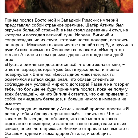
Приём послов Восточной и Западной Римских империй
представлял собой странное зрелище. Шатёр Аттилы был
окружён большой стражей; в нём стоял деревянный стул, на
котором и восседал великий гунн. Иордан, Вигилий и
сопровождавшие их слуги, которые несли подарки, остались
на пороге. Максимин в одиночестве прошёл вперёд и вручил в
руки Аттиле письмо от Феодосия со словами: «Император
желает Аттиле и всем прочим здоровья и продления дней
его».
«Пусть и римлянам достанется всё, что они желают мне, −
ответил варвар, который уже был в курсе дела, и гневно
повернулся к Вигилию: «Бесстыдное животное, как ты
осмелился явиться сюда, зная, что обязан следить за
соблюдением условий мирного договора! Разве я не говорил
тебе, что больше не буду принимать послов, пока не получу
всех беглецов!», на что Вигилий ответил, что они привезли с
собой семнадцать беглецов, и больше никого в империи не
имеется.
Эти оправдания вызвали у Аттилы новый приступ ярости. «Я
распну тебя и брошу стервятникам!» − кричал он. Что же
касается беглецов, он объявил, что ещё много таковых
скрывается в империи, и заставил своего писца зачитать их
список, после чего приказал Вигилию отправляться вместе с
Эславом, одним из командиров Аттилы, и сообщить