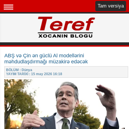
Tam versiya
ABŞ və Çin ən güclü Al modellərini
məhdudlaşdırmağı müzakirə edəcək
BÖLÜM : Dünya
YAYIM TARİXİ : 15 may 2026 16:18