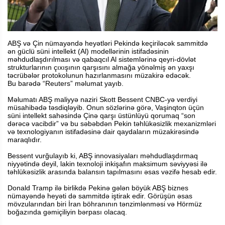
ABŞ və Çin nümayəndə heyətləri Pekində keçiriləcək sammitdə
ən güclü süni intellekt (Al) modellərinin istifadəsinin
məhdudlaşdırılması və qabaqcıl Al sistemlərinə qeyri-dövlət
strukturlarının çıxışının qarşısını almağa yönəlmiş ən yaxşı
təcrübələr protokolunun hazırlanmasını müzakirə edəcək.
Bu barədə “Reuters” məlumat yayıb.
Məlumatı ABŞ maliyyə naziri Skott Bessent CNBC-yə verdiyi
müsahibədə təsdiqləyib. Onun sözlərinə görə, Vaşinqton üçün
süni intellekt sahəsində Çinə qarşı üstünlüyü qorumaq “son
dərəcə vacibdir” və bu səbəbdən Pekin təhlükəsizlik mexanizmləri
və texnologiyanın istifadəsinə dair qaydaların müzakirəsində
maraqlıdır.
Bessent vurğulayıb ki, ABŞ innovasiyaları məhdudlaşdırmaq
niyyətində deyil, lakin texnoloji inkişafın maksimum səviyyəsi ilə
təhlükəsizlik arasında balansın tapılmasını əsas vəzifə hesab edir.
Donald Tramp ilə birlikdə Pekinə gələn böyük ABŞ biznes
nümayəndə heyəti də sammitdə iştirak edir. Görüşün əsas
mövzularından biri İran böhranının tənzimlənməsi və Hörmüz
boğazında gəmiçiliyin bərpası olacaq.