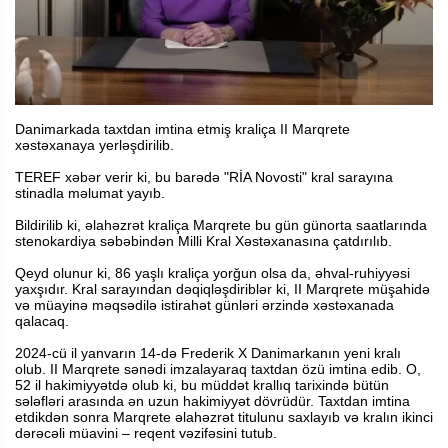
Danimarkada taxtdan imtina etmiş kraliça II Marqrete
xəstəxanaya yerləşdirilib.
TEREF xəbər verir ki, bu barədə "RİA Novosti" kral sarayına
stinadla məlumat yayıb.
Bildirilib ki, əlahəzrət kraliça Marqrete bu gün günorta saatlarında
stenokardiya səbəbindən Milli Kral Xəstəxanasına çatdırılıb.
Qeyd olunur ki, 86 yaşlı kraliça yorğun olsa da, əhval-ruhiyyəsi
yaxşıdır. Kral sarayından dəqiqləşdiriblər ki, II Marqrete müşahidə
və müayinə məqsədilə istirahət günləri ərzində xəstəxanada
qalacaq.
2024-cü il yanvarın 14-də Frederik X Danimarkanın yeni kralı
olub. II Marqrete sənədi imzalayaraq taxtdan özü imtina edib. O,
52 il hakimiyyətdə olub ki, bu müddət krallıq tarixində bütün
sələfləri arasında ən uzun hakimiyyət dövrüdür. Taxtdan imtina
etdikdən sonra Marqrete əlahəzrət titulunu saxlayıb və kralın ikinci
dərəcəli müavini – reqent vəzifəsini tutub.