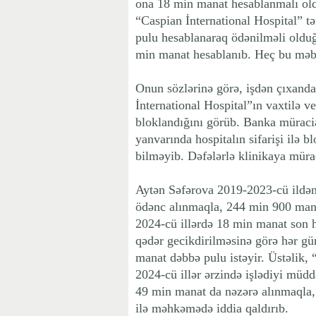
ona 18 min manat hesablanmalı old
“Caspian İnternational Hospital” 
pulu hesablanaraq ödənilməli olduğu
min manat hesablanıb. Heç bu məb
Onun sözlərinə görə, işdən çıxanda
İnternational Hospital”ın vaxtilə v
bloklandığını görüb. Banka müraciət
yanvarında hospitalın sifarişi ilə 
bilməyib. Dəfələrlə klinikaya müraci
Aytən Səfərova 2019-2023-cü ildən 
ödənc alınmaqla, 244 min 900 mana
2024-cü illərdə 18 min manat son
qədər gecikdirilməsinə görə hər 
manat dəbbə pulu istəyir. Üstəlik, 
2024-cü illər ərzində işlədiyi müd
49 min manat da nəzərə alınmaqla
ilə məhkəmədə iddia qaldırıb.