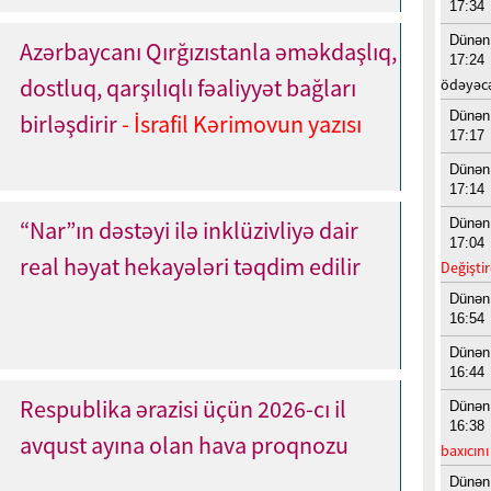
17:34
Dünən
Azərbaycanı Qırğızıstanla əməkdaşlıq,
17:24
dostluq, qarşılıqlı fəaliyyət bağları
ödəyəc
Dünən
birləşdirir
- İsrafil Kərimovun yazısı
17:17
Dünən
17:14
Dünən
“Nar”ın dəstəyi ilə inklüzivliyə dair
17:04
real həyat hekayələri təqdim edilir
Değiştir
Dünən
16:54
Dünən
16:44
Respublika ərazisi üçün 2026-cı il
Dünən
16:38
avqust ayına olan hava proqnozu
baxıcın
Dünən