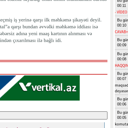
Bu gü
00:11
- VİDEO
eçmiş iş yerinə qarşı ilk məhkəmə şikayəti deyil.
Bu gü
00:10
tal”a qarşı bundan əvvəlki məhkəmə iddiası isə
CAVAB
əbərsiz adına yeni maaş kartının alınması və
indən çıxarılması ilə bağlı idi.
Bu gü
00:09
Bu gü
00:08
HAQQIN
Bu gü
00:07
məqsədi
deyəsən.
Bu gü
00:06
Bu gü
00:05
komutas