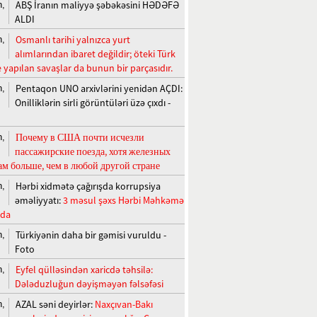
ABŞ İranın maliyyə şəbəkəsini HƏDƏFƏ
n,
ALDI
Osmanlı tarihi yalnızca yurt
n,
alımlarından ibaret değildir; öteki Türk
e yapılan savaşlar da bunun bir parçasıdır.
Pentaqon UNO arxivlərini yenidən AÇDI:
n,
Onilliklərin sirli görüntüləri üzə çıxdı -
Почему в США почти исчезли
n,
пассажирские поезда, хотя железных
ам больше, чем в любой другой стране
Hərbi xidmətə çağırışda korrupsiya
n,
əməliyyatı:
3 məsul şəxs Hərbi Məhkəmə
nda
Türkiyənin daha bir gəmisi vuruldu -
n,
Foto
Eyfel qülləsindən xaricdə təhsilə:
n,
Dələduzluğun dəyişməyən fəlsəfəsi
AZAL səni deyirlər:
Naxçıvan-Bakı
n,