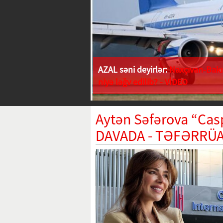
AZAL səni deyirlər:
Naxçıvan-Bakı 
niyə ləğv edilib? - VİDEO
Aytən Səfərova “Casp
DAVADA - TƏFƏRRÜ