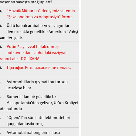
 yaşanan savaşta mağlup etti.
"Mozaik Müharibə" dediyimiz sistemin
n,
"Şaxələndirmə və Adaptasiya" forması...
Üstü kapalı arabalar veya vagonlar
n,
denince akla genellikle Amerikan “Vahşi
saneleri gelir.
Putin 2 ay əvvəl həlak olmuş
n,
polkovnikdən cəbhədəki vəziyyət
raport alır - DƏLİXANA
Про офис Ротшильдов и не только…
n,
Avtomobillərin qiyməti bu tarixdə
,
ucuzlaşa bilər
Sumeria'dan bir güzellik: Ur-
,
Mesopotamia'dan geliyor, Ur'un Kraliyet
'nda bulundu
"OpenAI"ın süni intellekt modelləri
,
qaçış planlaşdırırmış
Avtomobil nəhənglərini iflasa
,