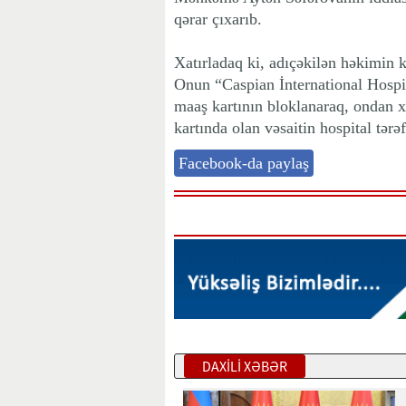
qərar çıxarıb.
Xatırladaq ki, adıçəkilən həkimin k
Onun “Caspian İnternational Hospi
maaş kartının bloklanaraq, ondan x
kartında olan vəsaitin hospital tərəf
Facebook-da paylaş
DAXİLİ XƏBƏR