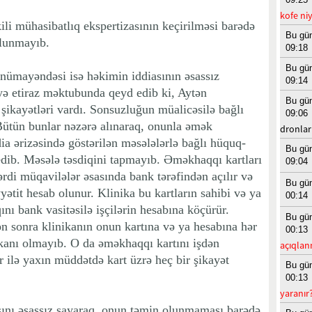
kofe niy
i mühasibatlıq ekspertizasının keçirilməsi barədə
Bu gü
olunmayıb.
09:18
Bu gü
 nümayəndəsi isə həkimin iddiasının əsassız
09:14
ə etiraz məktubunda qeyd edib ki, Aytən
Bu gü
şikayətləri vardı. Sonsuzluğun müalicəsilə bağlı
09:06
 Bütün bunlar nəzərə alınaraq, onunla əmək
dronla
ia ərizəsində göstərilən məsələlərlə bağlı hüquq-
Bu gü
dib. Məsələ təsdiqini tapmayıb. Əməkhaqqı kartları
09:04
ərdi müqavilələr əsasında bank tərəfindən açılır və
Bu gü
yətit hesab olunur. Klinika bu kartların sahibi və ya
00:14
ını bank vasitəsilə işçilərin hesabına köçürür.
Bu gü
ən sonra klinikanın onun kartına və ya hesabına hər
00:13
imkanı olmayıb. O da əməkhaqqı kartını işdən
açıqlan
 ilə yaxın müddətdə kart üzrə heç bir şikayət
Bu gü
00:13
yaranır
ını əsassız sayaraq, onun təmin olunmaması barədə