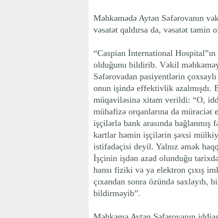
Məhkəmədə Aytən Səfərovanın vəkil
vəsatət qaldırsa da, vəsatət təmin 
“Caspian İnternational Hospital”ın
olduğunu bildirib. Vəkil məhkəməy
Səfərovadan pasiyentlərin çoxsaylı 
onun işində effektivlik azalmışdı.
müqaviləsinə xitam verildi: “O, idd
mühafizə orqanlarına da müraciət e
işçilərlə bank arasında bağlanmış f
kartlar həmin işçilərin şəxsi mülkiy
istifadəçisi deyil. Yalnız əmək haqq
İşçinin işdən azad olunduğu tarixd
hansı fiziki və ya elektron çıxış 
çıxandan sonra özündə saxlayıb, bir
bildirməyib”.
Məhkəmə Aytən Səfərovanın iddias