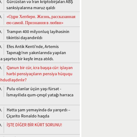
Gürcüstan və İran kriptobirjaları ABŞ
n,
sanksiyalarına məruz qaldı
«Одри Хепберн. Жизнь, рассказанная
n,
ею самой. Признания в любви»
Trampın 400 milyonluq layihəsinin
n,
tikintisi dayandırıldı
Efes Antik Kenti’nde, Artemis
n,
Tapınağı’nın yakınlarında yapılan
a şaşırtıcı bir keşfe imza atıldı.
Qanun bir cür, icra başqa cür: işləyən
n,
hərbi pensiyaçıların pensiya hüququ
hdudlaşdırılır?
Pulu olanlar üçün yaşı fürsət -
n,
İsmayıllıda qum-çınqıl yatağı hərraca
Hətta şam yeməyində də yarışırdı –
n,
Çiçarito Ronaldo haqda
İŞTE DİĞER BİR KÜRT SORUNU!
n,