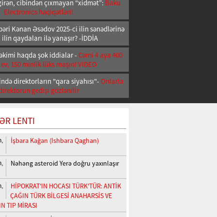
girən, cibindən çıxmayan “xidmət”:
Baku
Electronics həqiqətləri!
əri Kənan Əsədov 2025-ci ilin sənədlərinə
 ilin qaydaları ilə yanaşır? -İDDİA
əkimi haqda şok iddialar -
Cəmi 4 aya 400
 ev, 150 minlik lüks maşın! VİDEO
ndə direktorların "qara siyahısı"-
Onlarla
direktorun gedişi gözlənilir
ƏR LENTI
İşbara Kağan (Ishbara Qaghan)
n,
Nəhəng asteroid Yerə doğru yaxınlaşır
n,
HİPOKRAT'IN HOCASI TÜRK'TÜR: ANTİK
n,
ÇAĞIN TÜRK BİLGESİ ANAHARSİS VE
N TIP MİRASI