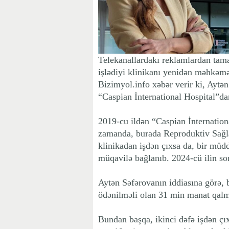
Telekanallardakı reklamlardan tama
işlədiyi klinikanı yenidən məhkəmə
Bizimyol.info xəbər verir ki, Ayt
“Caspian İnternational Hospital”da
2019-cu ildən “Caspian İnternation
zamanda, burada Reproduktiv Sağl
klinikadan işdən çıxsa da, bir müd
müqavilə bağlanıb. 2024-cü ilin so
Aytən Səfərovanın iddiasına görə, 
ödənilməli olan 31 min manat qalm
Bundan başqa, ikinci dəfə işdən çı