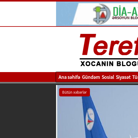
Ana səhifə
Gündəm
Sosial
Siyasət
Tü
Bütün xəbərlər