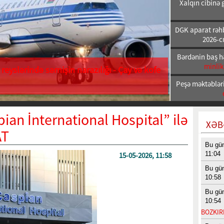
Xalqın cibinə 
DGK aparat rəhb
2026-cı
Bərdənin baş h
minlik
reyslərində sərnişin narazılığı - Çay və kofe
Peşə məktəbləri
ian İnternational Hospital” ilə
XƏB
AT
Bu gü
11:04
15-05-2026, 11:58
Bu gü
10:58
Bu gü
10:54
BOZKIRI