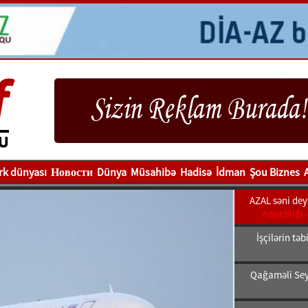
rk dünyası
Новости
Dünya
Müsahibə
Hadisə
İdman
Şou Biznes
AZAL səni deyi
narazılığı 
İşçilərin tə
Qağaməli Sey