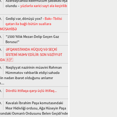
Azərbaycanda kiberhücum şəbəkəsi ifşa
n,
olundu –
yüzlərlə xarici sayt ələ keçirilib
Gedişi var, dönüşü yox? -
Bakı–Tbilisi
n,
qatarı ilə bağlı bütün suallara
+MÜSAHİBƏ
"1500 Yıllık Mezarı Delip Geçen Gaz
n,
Borusu!"
ƏFQANISTANDA HÜQUQ VƏ SEÇKİ
n,
SİSTEMİ MƏHV EDİLİR: SON VƏZİYYƏT
DA 🇦🇫
Nəqliyyat nazirinin müavini Rəhman
n,
Hümmətov rəhbərlik etdiyi sahədə
n nədən ibarət olduğunu anlamır
...
Dördlü ittifaqa qarşı üçlü ittifaq...
n,
Kavalalı İbrahim Paşa komutasındaki
n,
Mısır Hidivliği ordusu, Ağa Hüseyin Paşa
ındaki Osmanlı Ordusunu Belen Geçidi'nde