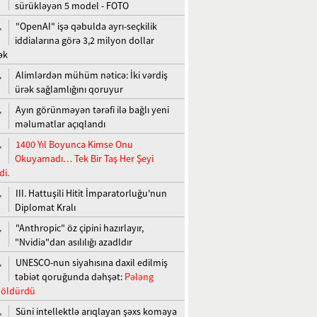
sürükləyən 5 model - FOTO
"OpenAI" işə qəbulda ayrı-seçkilik
,
iddialarına görə 3,2 milyon dollar
ək
Alimlərdən mühüm nəticə: İki vərdiş
,
ürək sağlamlığını qoruyur
Ayın görünməyən tərəfi ilə bağlı yeni
,
məlumatlar açıqlandı
1400 Yıl Boyunca Kimse Onu
,
Okuyamadı… Tek Bir Taş Her Şeyi
di.
III. Hattuşili Hitit İmparatorluğu'nun
,
Diplomat Kralı
"Anthropic" öz çipini hazırlayır,
,
"Nvidia"dan asılılığı azadldır
UNESCO-nun siyahısına daxil edilmiş
,
təbiət qoruğunda dəhşət:
Pələng
ı öldürdü
Süni intellektlə arıqlayan şəxs komaya
,