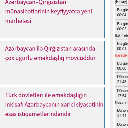
Azərbaycan–Qırğızıstan
(Hatay)
münasibətlərinin keyfiyyətcə yeni
Bu gü
00:04
mərhələsi
Bu gü
00:03
Batı” ef
Bu gü
Azərbaycan ilə Qırğızıstan arasında
00:01
barədə 
çox uğurlu əməkdaşlıq mövcuddur
Bu gü
00:00
Dünən
21:48
Dünən
Türk dövlətləri ilə əməkdaşlığın
17:54
Mezarı
inkişafı Azərbaycanın xarici siyasətinin
Dünən
əsas istiqamətlərindəndir
17:44
Dünən