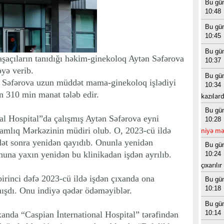
Bu gü
10:48
Bu gü
10:45
Bu gü
şaçıların tanıdığı həkim-ginekoloq Aytən Səfərova
10:37
yə verib.
Bu gü
ən Səfərova uzun müddət mama-ginekoloq işlədiyi
10:34
n 310 min manat tələb edir.
kazılard
Bu gü
al Hospital”da çalışmış Aytən Səfərova eyni
10:28
amlıq Mərkəzinin müdiri olub. O, 2023-cü ildə
niyə mə
dət sonra yenidən qayıdıb. Onunla yenidən
Bu gü
nuna yaxın yenidən bu klinikadan işdən ayrılıb.
10:24
çıxarılır
birinci dəfə 2023-cü ildə işdən çıxanda ona
Bu gü
10:18
ışdı. Onu indiyə qədər ödəməyiblər.
Bu gü
10:14
xanda “Caspian İnternational Hospital” tərəfindən