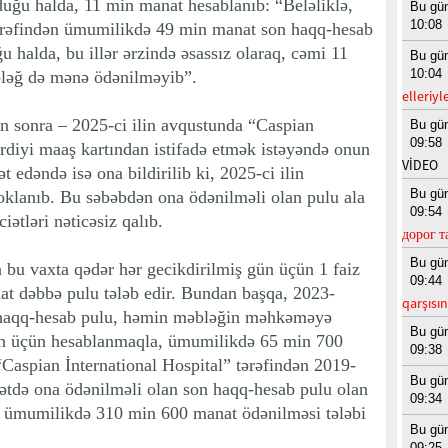
uğu halda, 11 min manat hesablanıb: “Beləliklə,
Bu gü
10:08
tərəfindən ümumilikdə 49 min manat son haqq-hesab
 halda, bu illər ərzində əsassız olaraq, cəmi 11
Bu gü
10:04
ləğ də mənə ödənilməyib”.
elleriyl
n sonra – 2025-ci ilin avqustunda “Caspian
Bu gü
09:58
erdiyi maaş kartından istifadə etmək istəyəndə onun
VİDEO
 edəndə isə ona bildirilib ki, 2025-ci ilin
Bu gü
bloklanıb. Bu səbəbdən ona ödənilməli olan pulu ala
09:54
ətləri nəticəsiz qalıb.
дорог т
Bu gü
bu vaxta qədər hər gecikdirilmiş gün üçün 1 faiz
09:44
t dəbbə pulu tələb edir. Bundan başqa, 2023-
qarşısı
 haqq-hesab pulu, həmin məbləğin məhkəməyə
Bu gü
gün üçün hesablanmaqla, ümumilikdə 65 min 700
09:38
“Caspian İnternational Hospital” tərəfindən 2019-
Bu gü
dətdə ona ödənilməli olan son haqq-hesab pulu olan
09:34
, ümumilikdə 310 min 600 manat ödənilməsi tələbi
Bu gü
09:25