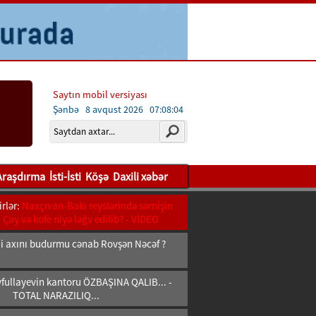
Saytın mobil versiyası
Şənbə 8 avqust 2026
07:08:06
Araşdırma
İsti-İsti
Köşə
Daxili xəbər
rlər:
Naxçıvan-Bakı reyslərində sərnişin
- Çay və kofe niyə ləğv edilib? - VİDEO
bii axını budurmu cənab Rovşən Nəcəf ?
fullayevin kantoru ÖZBAŞINA QALIB... -
TOTAL NARAZILIQ...