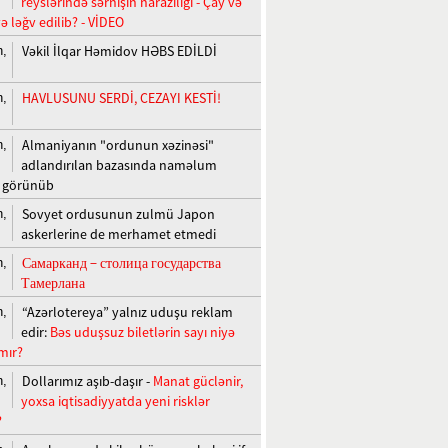
reyslərində sərnişin narazılığı - Çay və
ə ləğv edilib? - VİDEO
Vəkil İlqar Həmidov HƏBS EDİLDİ
n,
HAVLUSUNU SERDİ, CEZAYI KESTİ!
n,
Almaniyanın "ordunun xəzinəsi"
n,
adlandırılan bazasında naməlum
r görünüb
Sovyet ordusunun zulmü Japon
n,
askerlerine de merhamet etmedi
Самарканд − столица государства
n,
Тамерлана
“Azərlotereya” yalnız uduşu reklam
n,
edir:
Bəs uduşsuz biletlərin sayı niyə
mır?
Dollarımız aşıb-daşır -
Manat güclənir,
n,
yoxsa iqtisadiyyatda yeni risklər
?