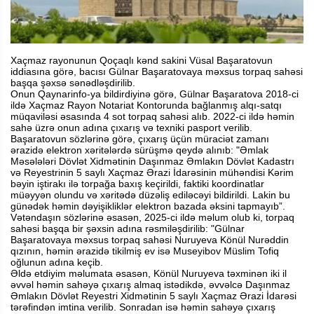
Xaçmaz rayonunun Qoçaqlı kənd sakini Vüsal Başaratovun
iddiasına görə, bacısı Gülnar Başaratovaya məxsus torpaq sahəsi
başqa şəxsə sənədləşdirilib.
Onun Qaynarinfo-ya bildirdiyinə görə, Gülnar Başaratova 2018-ci
ildə Xaçmaz Rayon Notariat Kontorunda bağlanmış alqı-satqı
müqaviləsi əsasında 4 sot torpaq sahəsi alıb. 2022-ci ildə həmin
sahə üzrə onun adına çıxarış və texniki pasport verilib.
Başaratovun sözlərinə görə, çıxarış üçün müraciət zamanı
ərazidə elektron xəritələrdə sürüşmə qeydə alınıb: "Əmlak
Məsələləri Dövlət Xidmətinin Daşınmaz Əmlakın Dövlət Kadastrı
və Reyestrinin 5 saylı Xaçmaz Ərazi İdarəsinin mühəndisi Kərim
bəyin iştirakı ilə torpağa baxış keçirildi, faktiki koordinatlar
müəyyən olundu və xəritədə düzəliş ediləcəyi bildirildi. Lakin bu
günədək həmin dəyişikliklər elektron bazada əksini tapmayıb”.
Vətəndaşın sözlərinə əsasən, 2025-ci ildə məlum olub ki, torpaq
sahəsi başqa bir şəxsin adına rəsmiləşdirilib: "Gülnar
Başaratovaya məxsus torpaq sahəsi Nuruyeva Könül Nurəddin
qızının, həmin ərazidə tikilmiş ev isə Museyibov Müslim Tofiq
oğlunun adına keçib.
Əldə etdiyim məlumata əsasən, Könül Nuruyeva təxminən iki il
əvvəl həmin sahəyə çıxarış almaq istədikdə, əvvəlcə Daşınmaz
Əmlakın Dövlət Reyestri Xidmətinin 5 saylı Xaçmaz Ərazi İdarəsi
tərəfindən imtina verilib. Sonradan isə həmin sahəyə çıxarış