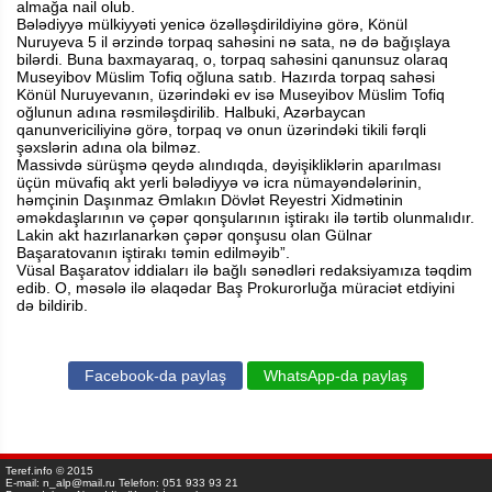
almağa nail olub.
Bələdiyyə mülkiyyəti yenicə özəlləşdirildiyinə görə, Könül
Nuruyeva 5 il ərzində torpaq sahəsini nə sata, nə də bağışlaya
bilərdi. Buna baxmayaraq, o, torpaq sahəsini qanunsuz olaraq
Museyibov Müslim Tofiq oğluna satıb. Hazırda torpaq sahəsi
Könül Nuruyevanın, üzərindəki ev isə Museyibov Müslim Tofiq
oğlunun adına rəsmiləşdirilib. Halbuki, Azərbaycan
qanunvericiliyinə görə, torpaq və onun üzərindəki tikili fərqli
şəxslərin adına ola bilməz.
Massivdə sürüşmə qeydə alındıqda, dəyişikliklərin aparılması
üçün müvafiq akt yerli bələdiyyə və icra nümayəndələrinin,
həmçinin Daşınmaz Əmlakın Dövlət Reyestri Xidmətinin
əməkdaşlarının və çəpər qonşularının iştirakı ilə tərtib olunmalıdır.
Lakin akt hazırlanarkən çəpər qonşusu olan Gülnar
Başaratovanın iştirakı təmin edilməyib”.
Vüsal Başaratov iddiaları ilə bağlı sənədləri redaksiyamıza təqdim
edib. O, məsələ ilə əlaqədar Baş Prokurorluğa müraciət etdiyini
də bildirib.
Facebook-da paylaş
WhatsApp-da paylaş
Teref.info © 2015
E-mail: n_alp@mail.ru Telefon: 051 933 93 21