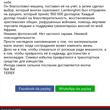
себя.
Он благословил машину, поставил её на учёт, а затем сделал
выбор, который многих ошеломил: Lamborghini был отправлен
на аукцион, который принёс 950 000 долларов. Каждый
доллар пошёл на благотворительность: восстановление
христианских общин, разрушенных войнами, помощь жертвам
торговли людьми и поддержка гуманитарных миссий по всей
Африке.
Никаких фотосессий. Нет частного гаража. Никакой
снисходительности.
Просто наглядное напоминание о том, что материальное
мало значит, когда сострадание может изменить жизнь.
Дело не в том, чтобы отказаться от роскоши ради внешности, а
в том, чтобы превратить её в надежду, достоинство и
милосердие. Символ избытка превратился в транспортное
средство для изящества.
Иногда самое сильное послание доставляется молча.
Nat Bal
TEREF
Facebook-da paylaş
WhatsApp-da paylaş
Teref.info © 2015