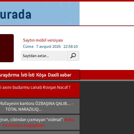
Saytın mobil versiyası
Cümə 7 avqust 2026
22:58:12
Araşdırma
İsti-İsti
Köşə
Daxili xəbər
bii axını budurmu cənab Rovşən Nəcəf ?
fullayevin kantoru ÖZBAŞINA QALIB... -
TOTAL NARAZILIQ...
girən, cibindən çıxmayan “xidmət”:
Baku
Electronics həqiqətləri!