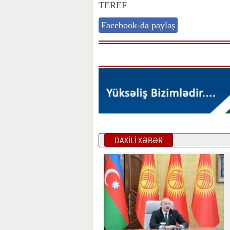
TEREF
Facebook-da paylaş
DAXİLİ XƏBƏR