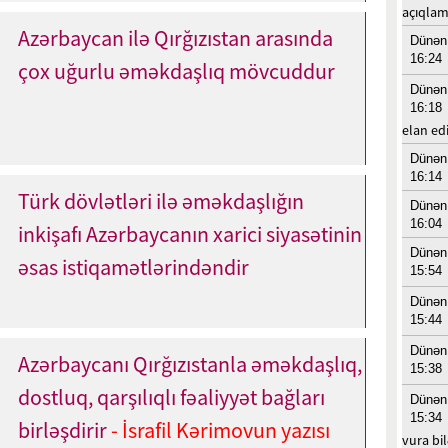
açıqlam
Azərbaycan ilə Qırğızıstan arasında
Dünən
16:24
çox uğurlu əməkdaşlıq mövcuddur
Dünən
16:18
elan edi
Dünən
16:14
Türk dövlətləri ilə əməkdaşlığın
Dünən
16:04
inkişafı Azərbaycanın xarici siyasətinin
Dünən
əsas istiqamətlərindəndir
15:54
Dünən
15:44
Dünən
Azərbaycanı Qırğızıstanla əməkdaşlıq,
15:38
dostluq, qarşılıqlı fəaliyyət bağları
Dünən
15:34
birləşdirir
- İsrafil Kərimovun yazısı
vura bil