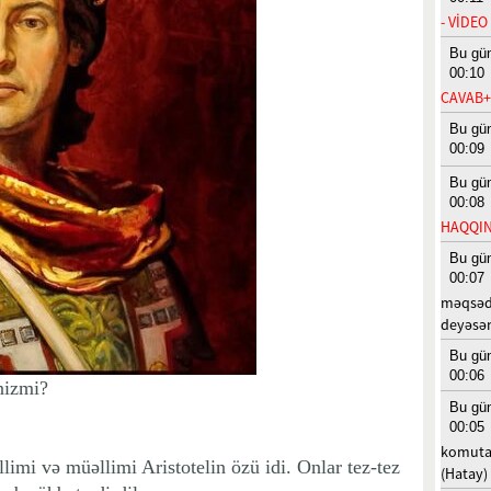
- VİDEO
Bu gü
00:10
CAVAB
Bu gü
00:09
Bu gü
00:08
HAQQIN
Bu gü
00:07
məqsədi
deyəsən.
Bu gü
00:06
inizmi?
Bu gü
00:05
komutas
imi və müəllimi Aristotelin özü idi. Onlar tez-tez
(Hatay)