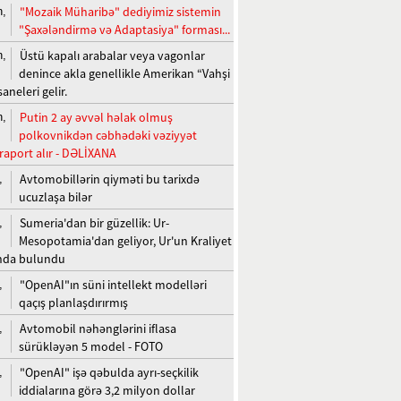
"Mozaik Müharibə" dediyimiz sistemin
n,
"Şaxələndirmə və Adaptasiya" forması...
Üstü kapalı arabalar veya vagonlar
n,
denince akla genellikle Amerikan “Vahşi
saneleri gelir.
Putin 2 ay əvvəl həlak olmuş
n,
polkovnikdən cəbhədəki vəziyyət
raport alır - DƏLİXANA
Avtomobillərin qiyməti bu tarixdə
,
ucuzlaşa bilər
Sumeria'dan bir güzellik: Ur-
,
Mesopotamia'dan geliyor, Ur'un Kraliyet
'nda bulundu
"OpenAI"ın süni intellekt modelləri
,
qaçış planlaşdırırmış
Avtomobil nəhənglərini iflasa
,
sürükləyən 5 model - FOTO
"OpenAI" işə qəbulda ayrı-seçkilik
,
iddialarına görə 3,2 milyon dollar