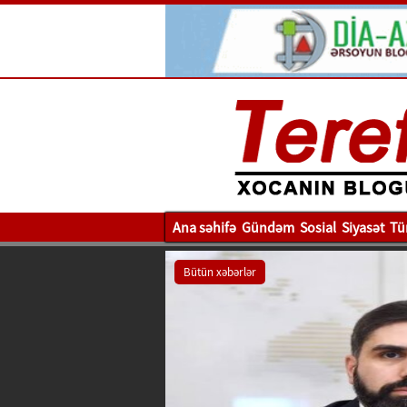
Ana səhifə
Gündəm
Sosial
Siyasət
Tü
Bütün xəbərlər