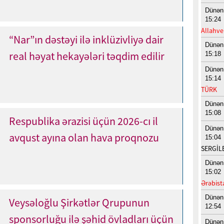
Dünən
15:24
Allahve
“Nar”ın dəstəyi ilə inklüzivliyə dair
Dünən
real həyat hekayələri təqdim edilir
15:18
Dünən
15:14
TÜRK
Dünən
15:08
Respublika ərazisi üçün 2026-cı il
Dünən
avqust ayına olan hava proqnozu
15:04
SERGİL
Dünən
15:02
Ərəbist
Dünən
Veysəloğlu Şirkətlər Qrupunun
12:54
sponsorluğu ilə şəhid övladları üçün
Dünən