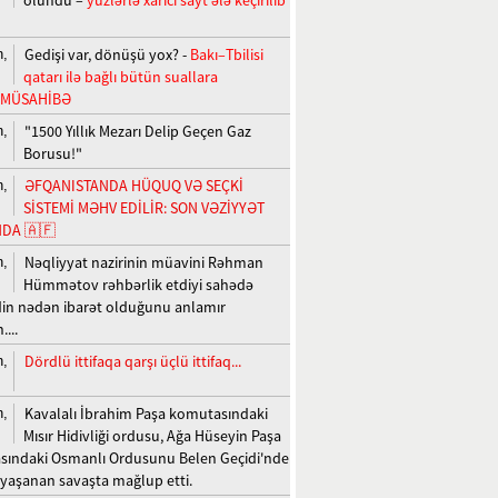
Gedişi var, dönüşü yox? -
Bakı–Tbilisi
n,
qatarı ilə bağlı bütün suallara
+MÜSAHİBƏ
"1500 Yıllık Mezarı Delip Geçen Gaz
n,
Borusu!"
ƏFQANISTANDA HÜQUQ VƏ SEÇKİ
n,
SİSTEMİ MƏHV EDİLİR: SON VƏZİYYƏT
DA 🇦🇫
Nəqliyyat nazirinin müavini Rəhman
n,
Hümmətov rəhbərlik etdiyi sahədə
n nədən ibarət olduğunu anlamır
...
Dördlü ittifaqa qarşı üçlü ittifaq...
n,
Kavalalı İbrahim Paşa komutasındaki
n,
Mısır Hidivliği ordusu, Ağa Hüseyin Paşa
ındaki Osmanlı Ordusunu Belen Geçidi'nde
 yaşanan savaşta mağlup etti.