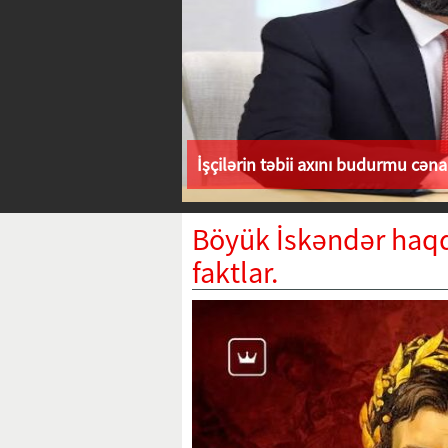
İşçilərin təbii axını budurmu cən
Böyük İskəndər haqq
faktlar.