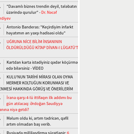
"Davamlı biznes trendin deyil, tələbatın
,
üzərində qurulur" -
Dr. Nəcəf
rdiyev
Antonio Banderas: "Keçirdiyim infarkt
,
həyatımın ən yaxşı hadisəsi oldu"
UĞRUNA NİCE BİLİM İNSANININ
,
ÖLDÜRÜLDÜĞÜ KİTAP DİVAN-I LÜGATÜ’T
Kartdan karta istədiyiniz qədər köçürmə
,
edə bilərsiniz - VİDEO
KULU'NUN TARİHİ MİRASI OLAN OYMA
,
MERMER KOLTUĞUN KORUNMASI VE
ENMESİ HAKKINDA GÖRÜŞ VE ÖNERİLERİM
İrana qarşı 4-lü ittifaqın ilk addımı bu
,
gün atılacaq: Ərdoğan Səudiyyə
anına niyə getdi?
Məlum oldu ki, artım tədricən, qəfil
,
artım olmadan baş verib.
Rusiyada milliləşdirmə sürətlənir:
6
,