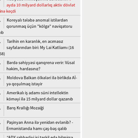
ayda 10 milyard dollarlıq aktiv dövlət
inə keçdi
Koreyalı tələbə anomal istilərdən
,
qorunmaq üçün "kölgə" naviqatoru
yıb
Tarihin en karanlık, en acımasız
,
sayfalarından biri: My Lai Katliamı (16
68)
Bərdə səhiyyəsi qanqrena verir: Vüsal
,
həkim, hardasınız?
Moldova Balkan ölkələri ilə birlikdə Aİ-
,
yə qoşulmaq istəyir
Amerikalı iş adamı süni intellektin
,
köməyi ilə 15 milyard dollar qazanıb
Barış Krallığı Mozaiği
,
Paşinyan Anna ilə yenidən evlənib? -
,
Ermənistanda hamı çaş-baş qalıb
“ADY rəhbərliyi işi təşkil edə bilmirsə,
,