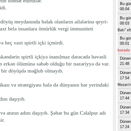
rub söhbət edirdilər.
Bu gü
idi.
00:04
Bu gü
döyüş meydanında həlak olanların ailələrinə qeyri-
00:03
axt belə insanlara ömürlük vergi immuniteti
Batı” ef
Bu gü
 heç vaxt spirtli içki içmirdi.
00:01
barədə 
kəndərin spirtli içkiyə inanılmaz dərəcədə həvəsli
Dünən
n erkən ölümünə səbəb olduğu bir nəzəriyyə də var.
21:48
ç bir döyüşdə məğlub olmayıb.
Dünən
17:54
kası və strategiyası hələ də dünyanın hər yerindəki
Mezarı
Dünən
dını daşıyıb.
17:44
Dünən
və atının adını daşıyıb. Şəhər bu gün Cəlalpur adı
17:34
ir.
Dünən
17:24