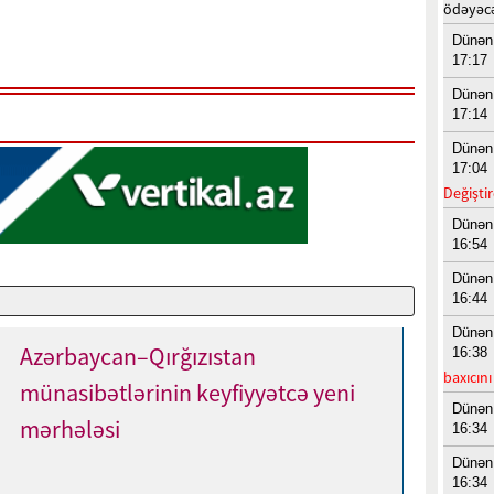
ödəyəc
Dünən
17:17
Dünən
17:14
Dünən
17:04
Değiştir
Dünən
16:54
Dünən
16:44
Dünən
Azərbaycan–Qırğızıstan
16:38
baxıcın
münasibətlərinin keyfiyyətcə yeni
Dünən
mərhələsi
16:34
Dünən
16:34