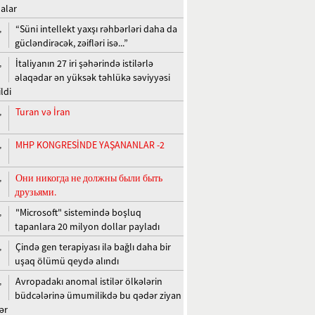
alar
“Süni intellekt yaxşı rəhbərləri daha da
,
gücləndirəcək, zəifləri isə...”
İtaliyanın 27 iri şəhərində istilərlə
,
əlaqədar ən yüksək təhlükə səviyyəsi
ldi
Turan və İran
,
MHP KONGRESİNDE YAŞANANLAR -2
,
Они никогда не должны были быть
,
друзьями.
"Microsoft" sistemində boşluq
,
tapanlara 20 milyon dollar payladı
Çində gen terapiyası ilə bağlı daha bir
,
uşaq ölümü qeydə alındı
Avropadakı anomal istilər ölkələrin
,
büdcələrinə ümumilikdə bu qədər ziyan
ər