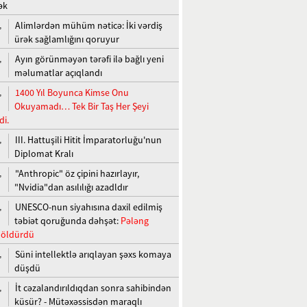
ək
Alimlərdən mühüm nəticə: İki vərdiş
,
ürək sağlamlığını qoruyur
Ayın görünməyən tərəfi ilə bağlı yeni
,
məlumatlar açıqlandı
1400 Yıl Boyunca Kimse Onu
,
Okuyamadı… Tek Bir Taş Her Şeyi
di.
III. Hattuşili Hitit İmparatorluğu'nun
,
Diplomat Kralı
"Anthropic" öz çipini hazırlayır,
,
"Nvidia"dan asılılığı azadldır
UNESCO-nun siyahısına daxil edilmiş
,
təbiət qoruğunda dəhşət:
Pələng
ı öldürdü
Süni intellektlə arıqlayan şəxs komaya
,
düşdü
İt cəzalandırıldıqdan sonra sahibindən
,
küsür? - Mütəxəssisdən maraqlı