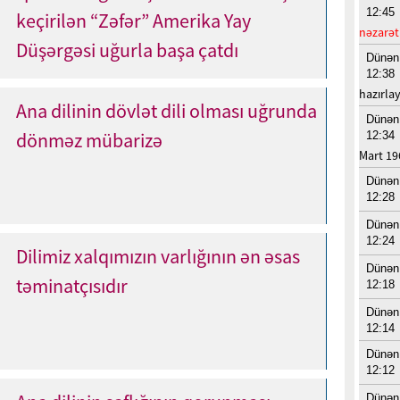
12:45
keçirilən “Zəfər” Amerika Yay
nəzarət
Düşərgəsi uğurla başa çatdı
Dünən
12:38
hazırla
Ana dilinin dövlət dili olması uğrunda
Dünən
dönməz mübarizə
12:34
Mart 19
Dünən
12:28
Dünən
12:24
Dilimiz xalqımızın varlığının ən əsas
Dünən
təminatçısıdır
12:18
Dünən
12:14
Dünən
12:12
Dünən