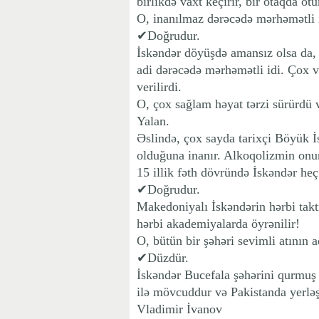
birlikdə vaxt keçirir, bir otaqda otu
O, inanılmaz dərəcədə mərhəmətli 
✔Doğrudur.
İskəndər döyüşdə amansız olsa da, 
adi dərəcədə mərhəmətli idi. Çox v
verilirdi.
O, çox sağlam həyat tərzi sürürdü və
Yalan.
Əslində, çox sayda tarixçi Böyük İs
olduğuna inanır. Alkoqolizmin onu
15 illik fəth dövründə İskəndər he
✔Doğrudur.
Makedoniyalı İskəndərin hərbi takti
hərbi akademiyalarda öyrənilir!
O, bütün bir şəhəri sevimli atının a
✔Düzdür.
İskəndər Bucefala şəhərini qurmuş 
ilə mövcuddur və Pakistanda yerləş
Vladimir İvanov