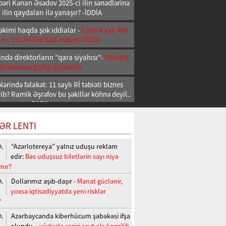
əri Kənan Əsədov 2025-ci ilin sənədlərinə
 ilin qaydaları ilə yanaşır? -İDDİA
əkimi haqda şok iddialar -
Cəmi 4 aya 400
 ev, 150 minlik lüks maşın! VİDEO
ndə direktorların "qara siyahısı"-
Onlarla
direktorun gedişi gözlənilir
ərində fəlakət: 11 saylı Rİ təbiəti biznes
b? Ramik Əşrəfov bu şəkillər köhnə deyil..
FOTO
ƏR LENTI
“Azərlotereya” yalnız uduşu reklam
n,
edir:
Bəs uduşsuz biletlərin sayı niyə
mır?
Dollarımız aşıb-daşır -
Manat güclənir,
n,
yoxsa iqtisadiyyatda yeni risklər
?
Azərbaycanda kiberhücum şəbəkəsi ifşa
n,
olundu –
yüzlərlə xarici sayt ələ keçirilib