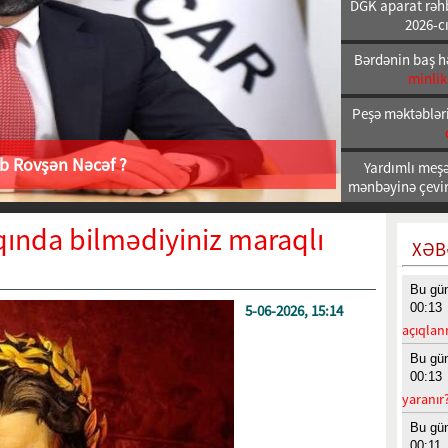
DGK aparat rəhb
2026-cı
Bərdənin baş h
minlik
Peşə məktəbləri
ab Rovşən Nəcəf ?
Yardımlı meşəl
mənbəyinə çeviri
ında bilmədiyiniz maraqlı
XƏB
Bu gü
00:13
5-06-2026, 15:14
açıqlan
Bu gü
00:13
yaranır
Bu gü
00:11