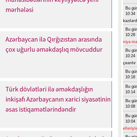
mərhələsi
Bu gü
10:34
kazılard
Bu gü
10:28
Azərbaycan ilə Qırğızıstan arasında
niyə mə
çox uğurlu əməkdaşlıq mövcuddur
Bu gü
10:24
çıxarılır
Bu gü
10:18
Bu gü
Türk dövlətləri ilə əməkdaşlığın
10:14
inkişafı Azərbaycanın xarici siyasətinin
Bu gü
10:08
əsas istiqamətlərindəndir
Bu gü
10:04
elleriyl
Bu gü