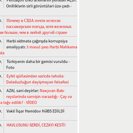
Onilliklərin sirli görüntüləri üzə çıxdı -
Почему в США почти исчезли
n,
пассажирские поезда, хотя железных
ам больше, чем в любой другой стране
Hərbi xidmətə çağırışda korrupsiya
n,
əməliyyatı:
3 məsul şəxs Hərbi Məhkəmə
nda
Türkiyənin daha bir gəmisi vuruldu -
n,
Foto
Eyfel qülləsindən xaricdə təhsilə:
n,
Dələduzluğun dəyişməyən fəlsəfəsi
AZAL səni deyirlər:
Naxçıvan-Bakı
n,
reyslərində sərnişin narazılığı - Çay və
ə ləğv edilib? - VİDEO
Vəkil İlqar Həmidov HƏBS EDİLDİ
n,
HAVLUSUNU SERDİ, CEZAYI KESTİ!
n,