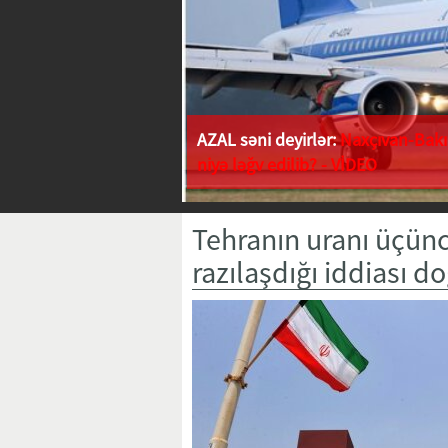
AZAL səni deyirlər:
Naxçıvan-Bakı 
niyə ləğv edilib? - VİDEO
Tehranın uranı üçün
razılaşdığı iddiası do