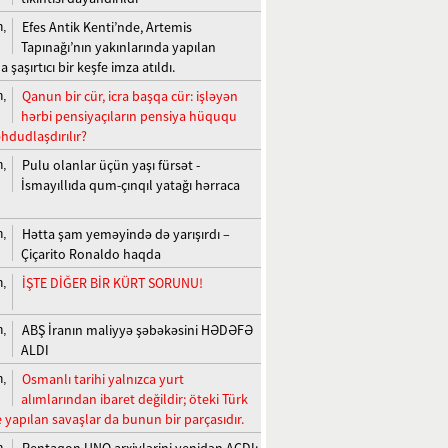
Efes Antik Kenti’nde, Artemis
n,
Tapınağı’nın yakınlarında yapılan
a şaşırtıcı bir keşfe imza atıldı.
Qanun bir cür, icra başqa cür: işləyən
n,
hərbi pensiyaçıların pensiya hüququ
hdudlaşdırılır?
Pulu olanlar üçün yaşı fürsət -
n,
İsmayıllıda qum-çınqıl yatağı hərraca
Hətta şam yeməyində də yarışırdı –
n,
Çiçarito Ronaldo haqda
İŞTE DİĞER BİR KÜRT SORUNU!
n,
ABŞ İranın maliyyə şəbəkəsini HƏDƏFƏ
n,
ALDI
Osmanlı tarihi yalnızca yurt
n,
alımlarından ibaret değildir; öteki Türk
e yapılan savaşlar da bunun bir parçasıdır.
Pentaqon UNO arxivlərini yenidən AÇDI:
n,