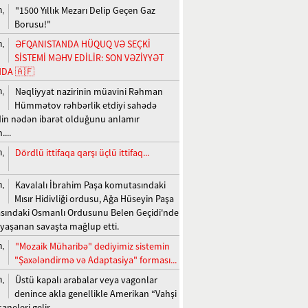
"1500 Yıllık Mezarı Delip Geçen Gaz
n,
Borusu!"
ƏFQANISTANDA HÜQUQ VƏ SEÇKİ
n,
SİSTEMİ MƏHV EDİLİR: SON VƏZİYYƏT
DA 🇦🇫
Nəqliyyat nazirinin müavini Rəhman
n,
Hümmətov rəhbərlik etdiyi sahədə
n nədən ibarət olduğunu anlamır
...
Dördlü ittifaqa qarşı üçlü ittifaq...
n,
Kavalalı İbrahim Paşa komutasındaki
n,
Mısır Hidivliği ordusu, Ağa Hüseyin Paşa
ındaki Osmanlı Ordusunu Belen Geçidi'nde
 yaşanan savaşta mağlup etti.
"Mozaik Müharibə" dediyimiz sistemin
n,
"Şaxələndirmə və Adaptasiya" forması...
Üstü kapalı arabalar veya vagonlar
n,
denince akla genellikle Amerikan “Vahşi
saneleri gelir.