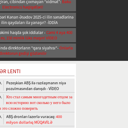
girən, cibindən çıxmayan “xidmət”:
Baku
Electronics həqiqətləri!
əri Kənan Əsədov 2025-ci ilin sənədlərinə
 ilin qaydaları ilə yanaşır? -İDDİA
əkimi haqda şok iddialar -
Cəmi 4 aya 400
 ev, 150 minlik lüks maşın! VİDEO
ndə direktorların "qara siyahısı"-
Onlarla
direktorun gedişi gözlənilir
ƏR LENTI
Pezeşkian ABŞ ilə razılaşmanın niyə
n,
pozulmasından danışdı - VİDEO
Кто стал самым многодетным отцом за
n,
всю историю: вот сколько у него было
 в это сложно поверить
ABŞ dronları lazerlə vuracaq:
400
n,
milyon dollarlıq MÜQAVİLƏ