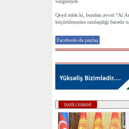
vurğulayıb.
Qeyd edək ki, bundan əvvəl “Al Ar
köçürülməsinə razılaşdığı barədə x
Facebook-da paylaş
DAXİLİ XƏBƏR