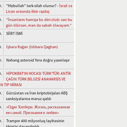
"Hizbullah" tərk-silah olunur? -
İsrail və
n,
Livan arasında ilkin razılıq
"İnsanların həmişə bu dini olub: sən bu
n,
gün ölürsən, mən də sabah öləcəyəm."
SİİRT İSMİ
n,
İşbara Kağan (Ishbara Qaghan)
n,
Nəhəng asteroid Yerə doğru yaxınlaşır
n,
HİPOKRAT'IN HOCASI TÜRK'TÜR: ANTİK
n,
ÇAĞIN TÜRK BİLGESİ ANAHARSİS VE
N TIP MİRASI
Gürcüstan və İran kriptobirjaları ABŞ
n,
sanksiyalarına məruz qaldı
«Одри Хепберн. Жизнь, рассказанная
n,
ею самой. Признания в любви»
Trampın 400 milyonluq layihəsinin
n,
tikintisi dayandırıldı