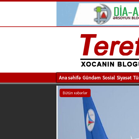
Ana səhifə
Gündəm
Sosial
Siyasət
Tü
Bütün xəbərlər