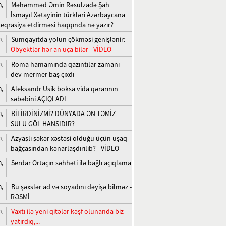
Məhəmməd Əmin Rəsulzadə Şah
n,
İsmayıl Xətayinin türkləri Azərbaycana
teqrasiya etdirməsi haqqında nə yazır?
Sumqayıtda yolun çökməsi genişlənir:
n,
Obyektlər hər an uça bilər - VİDEO
Roma hamamında qazıntılar zamanı
n,
dev mermer baş çıxdı
Aleksandr Usik boksa vida qərarının
n,
səbəbini AÇIQLADI
BİLİRDİNİZMİ? DÜNYADA ƏN TƏMİZ
n,
SULU GÖL HANSIDIR?
Azyaşlı şəkər xəstəsi olduğu üçün uşaq
n,
bağçasından kənarlaşdırılıb? - VİDEO
Serdar Ortaçın səhhəti ilə bağlı açıqlama
n,
Bu şəxslər ad və soyadını dəyişə bilməz -
n,
RƏSMİ
Vaxtı ilə yeni qitələr kəşf olunanda biz
n,
yatırdıq,...