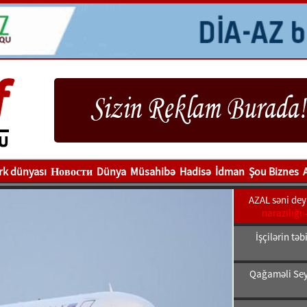
rk dünyası
Новости
Dünya
Müsahibə
Hadisə
İdman
Şou Biznes
AZAL səni deyi
narazılığı 
İşçilərin tə
Qağaməli Sey