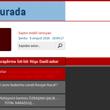
Saytın mobil versiyası
Şənbə 8 avqust 2026
16:04:19
Araşdırma
İsti-İsti
Köşə
Daxili xəbər
rlər:
Naxçıvan-Bakı reyslərində sərnişin
- Çay və kofe niyə ləğv edilib? - VİDEO
bii axını budurmu cənab Rovşən Nəcəf ?
fullayevin kantoru ÖZBAŞINA QALIB... -
TOTAL NARAZILIQ...