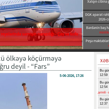
Xalqın cibinə 
DGK aparat rəhb
2026-cı
Bərdənin baş h
minlik
reyslərində sərnişin narazılığı - Çay və kofe
Peşə məktəbləri
cü ölkəyə köçürməyə
XƏB
ğru deyil - “Fars”
Bu gü
12:59
5-06-2026, 17:26
Bu gü
12:54
детей -
Bu gü
12:37