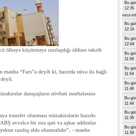
Bu gü
12:35
necə in
Bu gü
12:16
Bu gü
12:04
cü ölkəyə köçürməyə razılaşdığı iddiası təkzib
Bu gü
11:58
Bu gü
n mənbə “Fars”a deyib ki, hazırda nüvə ilə bağlı
11:54
deyil.
Bu gü
11:48
üzakirələr danışıqların növbəti mərhələsinə
Bu gü
11:44
Bu gü
kəyə transfer olunması müzakirələrin hazırkı
11:38
ABŞ əvvəlcə bir sıra qəti və aşkar addımlar
Bu gü
 yekun razılıq əldə olunmalıdır”, - mənbə
11:34