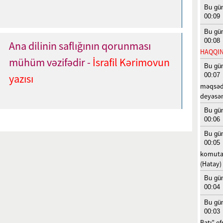
Bu gü
00:09
Bu gü
00:08
Ana dilinin saflığının qorunması
HAQQIN
mühüm vəzifədir -
İsrafil Kərimovun
Bu gü
00:07
yazısı
məqsədi
deyəsən.
Bu gü
00:06
Bu gü
00:05
komutas
(Hatay)
Bu gü
00:04
Bu gü
00:03
Batı” ef