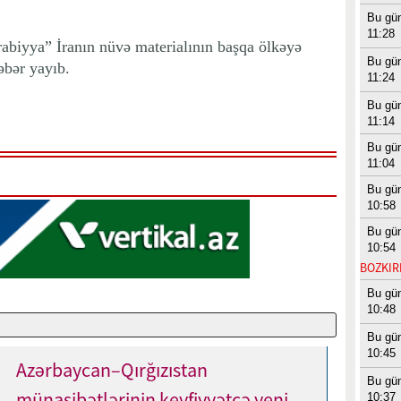
Bu gü
11:28
abiyya” İranın nüvə materialının başqa ölkəyə
Bu gü
əbər yayıb.
11:24
Bu gü
11:14
Bu gü
11:04
Bu gü
10:58
Bu gü
10:54
BOZKIRI
Bu gü
10:48
Bu gü
10:45
Azərbaycan–Qırğızıstan
Bu gü
münasibətlərinin keyfiyyətcə yeni
10:37