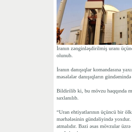
İranın zənginləşdirilmiş uranı üçün
olunub.
İranın danışıqlar komandasına yaxı
məsələlər danışıqların gündəmində 
Bildirilib ki, bu mövzu haqqında m
saxlanılıb.
“Uran ehtiyatlarının üçüncü bir öl
mərhələsinin gündəliyində yoxdur. 
atmalıdır. Bəzi əsas mövzular üzrə