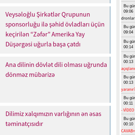
Bu gü
09:06
Veysəloğlu Şirkətlər Qrupunun
dronla
sponsorluğu ilə şəhid övladları üçün
Bu gü
09:04
keçirilən “Zəfər” Amerika Yay
Bu gü
Düşərgəsi uğurla başa çatdı
00:14
Bu gü
00:13
Ana dilinin dövlət dili olması uğrunda
açıqlan
dönməz mübarizə
Bu gü
00:13
yaranır
Bu gü
00:11
- VİDEO
Dilimiz xalqımızın varlığının ən əsas
Bu gü
təminatçısıdır
00:10
CAVAB