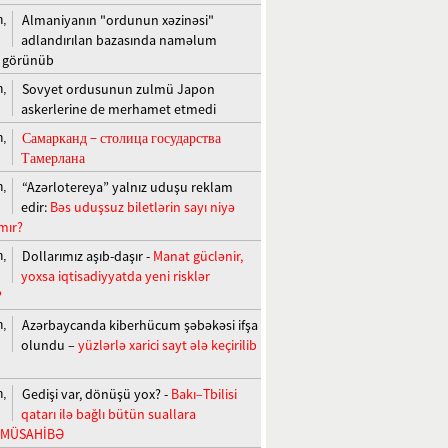
Almaniyanın "ordunun xəzinəsi"
n,
adlandırılan bazasında naməlum
r görünüb
Sovyet ordusunun zulmü Japon
n,
askerlerine de merhamet etmedi
Самарканд − столица государства
n,
Тамерлана
“Azərlotereya” yalnız uduşu reklam
n,
edir:
Bəs uduşsuz biletlərin sayı niyə
mır?
Dollarımız aşıb-daşır -
Manat güclənir,
n,
yoxsa iqtisadiyyatda yeni risklər
?
Azərbaycanda kiberhücum şəbəkəsi ifşa
n,
olundu –
yüzlərlə xarici sayt ələ keçirilib
Gedişi var, dönüşü yox? -
Bakı–Tbilisi
n,
qatarı ilə bağlı bütün suallara
+MÜSAHİBƏ