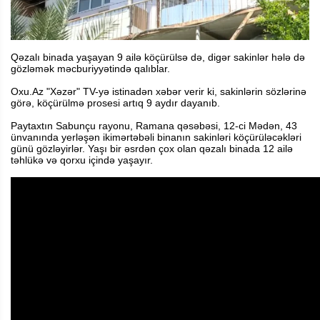
Qəzalı binada yaşayan 9 ailə köçürülsə də, digər sakinlər hələ də
gözləmək məcburiyyətində qalıblar.
Oxu.Az "Xəzər" TV-yə istinadən xəbər verir ki, sakinlərin sözlərinə
görə, köçürülmə prosesi artıq 9 aydır dayanıb.
Paytaxtın Sabunçu rayonu, Ramana qəsəbəsi, 12-ci Mədən, 43
ünvanında yerləşən ikimərtəbəli binanın sakinləri köçürüləcəkləri
günü gözləyirlər. Yaşı bir əsrdən çox olan qəzalı binada 12 ailə
təhlükə və qorxu içində yaşayır.