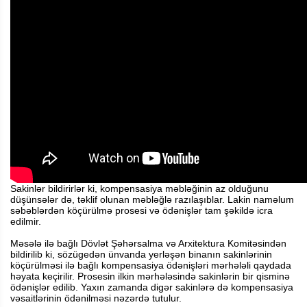
Sakinlər bildirirlər ki, kompensasiya məbləğinin az olduğunu
düşünsələr də, təklif olunan məbləğlə razılaşıblar. Lakin naməlum
səbəblərdən köçürülmə prosesi və ödənişlər tam şəkildə icra
edilmir.
Məsələ ilə bağlı Dövlət Şəhərsalma və Arxitektura Komitəsindən
bildirilib ki, sözügedən ünvanda yerləşən binanın sakinlərinin
köçürülməsi ilə bağlı kompensasiya ödənişləri mərhələli qaydada
həyata keçirilir. Prosesin ilkin mərhələsində sakinlərin bir qisminə
ödənişlər edilib. Yaxın zamanda digər sakinlərə də kompensasiya
vəsaitlərinin ödənilməsi nəzərdə tutulur.