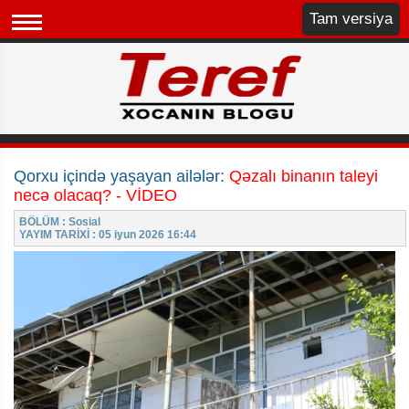
Tam versiya
Qorxu içində yaşayan ailələr:
Qəzalı binanın taleyi
necə olacaq? - VİDEO
BÖLÜM : Sosial
YAYIM TARİXİ : 05 iyun 2026 16:44