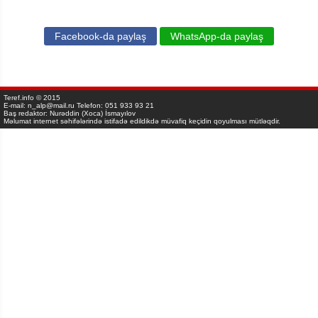
Facebook-da paylaş
WhatsApp-da paylaş
Teref.info © 2015
E-mail: n_alp@mail.ru Telefon: 051 933 93 21
Baş redaktor: Nurəddin (Xoca) İsmayılov
Məlumat internet səhifələrində istifadə edildikdə müvafiq keçidin qoyulması mütləqdir.