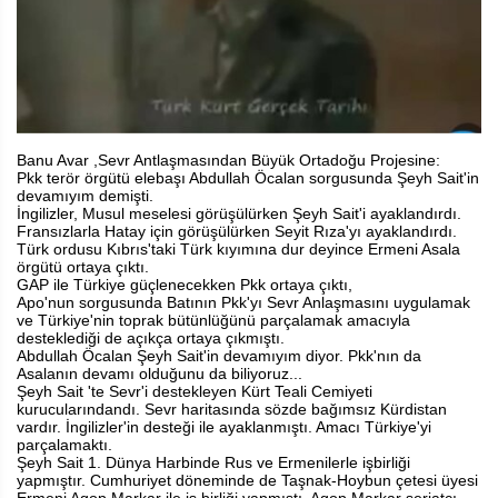
Banu Avar ,Sevr Antlaşmasından Büyük Ortadoğu Projesine:
Pkk terör örgütü elebaşı Abdullah Öcalan sorgusunda Şeyh Sait'in
devamıyım demişti.
İngilizler, Musul meselesi görüşülürken Şeyh Sait'i ayaklandırdı.
Fransızlarla Hatay için görüşülürken Seyit Rıza'yı ayaklandırdı.
Türk ordusu Kıbrıs'taki Türk kıyımına dur deyince Ermeni Asala
örgütü ortaya çıktı.
GAP ile Türkiye güçlenecekken Pkk ortaya çıktı,
Apo'nun sorgusunda Batının Pkk'yı Sevr Anlaşmasını uygulamak
ve Türkiye'nin toprak bütünlüğünü parçalamak amacıyla
desteklediği de açıkça ortaya çıkmıştı.
Abdullah Öcalan Şeyh Sait'in devamıyım diyor. Pkk'nın da
Asalanın devamı olduğunu da biliyoruz...
Şeyh Sait 'te Sevr'i destekleyen Kürt Teali Cemiyeti
kurucularındandı. Sevr haritasında sözde bağımsız Kürdistan
vardır. İngilizler'in desteği ile ayaklanmıştı. Amacı Türkiye'yi
parçalamaktı.
Şeyh Sait 1. Dünya Harbinde Rus ve Ermenilerle işbirliği
yapmıştır. Cumhuriyet döneminde de Taşnak-Hoybun çetesi üyesi