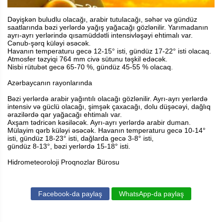
Dəyişkən buludlu olacağı, arabir tutulacağı, səhər və gündüz
saatlarında bəzi yerlərdə yağış yağacağı gözlənilir. Yarımadanın
ayrı-ayrı yerlərində qısamüddətli intensivləşəyi ehtimalı var.
Cənub-şərq küləyi əsəcək.
Havanın temperaturu gecə 12-15° isti, gündüz 17-22° isti olacaq.
Atmosfer təzyiqi 764 mm civə sütunu təşkil edəcək.
Nisbi rütubət gecə 65-70 %, gündüz 45-55 % olacaq.
Azərbaycanın rayonlarında
Bəzi yerlərdə arabir yağıntılı olacağı gözlənilir. Ayrı-ayrı yerlərdə
intensiv və güclü olacağı, şimşək çaxacağı, dolu düşəcəyi, dağlıq
ərazilərdə qar yağacağı ehtimalı var.
Axşam tədricən kəsiləcək. Ayrı-ayrı yerlərdə arabir duman.
Mülayim qərb küləyi əsəcək. Havanın temperaturu gecə 10-14°
isti, gündüz 18-23° isti, dağlarda gecə 3-8° isti,
gündüz 8-13°, bəzi yerlərdə 15-18° isti.
Hidrometeoroloji Proqnozlar Bürosu
Facebook-da paylaş
WhatsApp-da paylaş