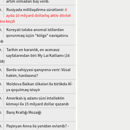
artım olmadan baş verib.
Rusiyada milliləşdirmə sürətlənir:
6
n,
ayda 10 milyard dollarlıq aktiv dövlət
inə keçdi
Koreyalı tələbə anomal istilərdən
n,
qorunmaq üçün "kölgə" naviqatoru
yıb
Tarihin en karanlık, en acımasız
n,
sayfalarından biri: My Lai Katliamı (16
68)
Bərdə səhiyyəsi qanqrena verir: Vüsal
n,
həkim, hardasınız?
Moldova Balkan ölkələri ilə birlikdə Aİ-
n,
yə qoşulmaq istəyir
Amerikalı iş adamı süni intellektin
n,
köməyi ilə 15 milyard dollar qazanıb
Barış Krallığı Mozaiği
n,
Paşinyan Anna ilə yenidən evlənib? -
n,