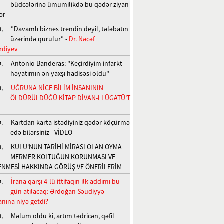
büdcələrinə ümumilikdə bu qədər ziyan
ər
"Davamlı biznes trendin deyil, tələbatın
n,
üzərində qurulur" -
Dr. Nəcəf
rdiyev
Antonio Banderas: "Keçirdiyim infarkt
n,
həyatımın ən yaxşı hadisəsi oldu"
UĞRUNA NİCE BİLİM İNSANININ
n,
ÖLDÜRÜLDÜĞÜ KİTAP DİVAN-I LÜGATÜ’T
Kartdan karta istədiyiniz qədər köçürmə
n,
edə bilərsiniz - VİDEO
KULU'NUN TARİHİ MİRASI OLAN OYMA
n,
MERMER KOLTUĞUN KORUNMASI VE
ENMESİ HAKKINDA GÖRÜŞ VE ÖNERİLERİM
İrana qarşı 4-lü ittifaqın ilk addımı bu
n,
gün atılacaq: Ərdoğan Səudiyyə
anına niyə getdi?
Məlum oldu ki, artım tədricən, qəfil
n,