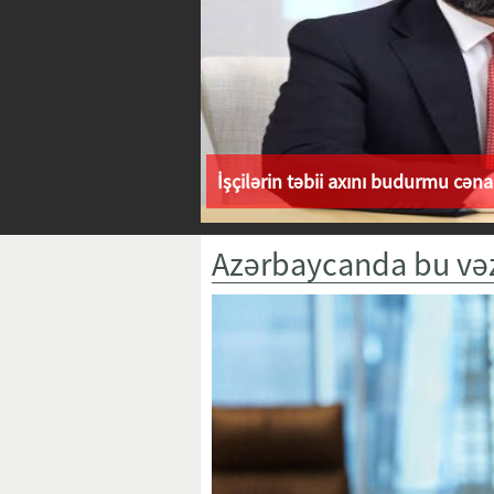
İşçilərin təbii axını budurmu cən
Azərbaycanda bu vəzi