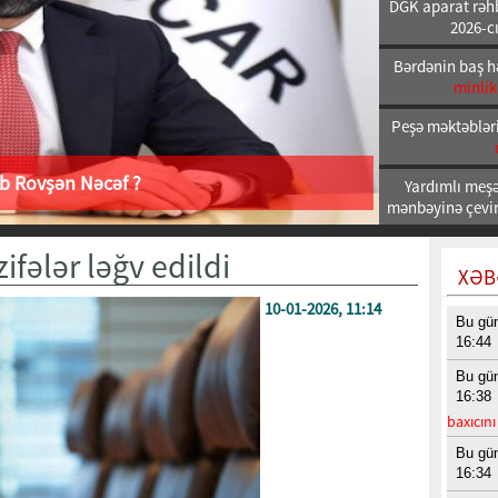
DGK aparat rəhb
2026-cı
Bərdənin baş h
minlik
Peşə məktəbləri
ab Rovşən Nəcəf ?
Yardımlı meşəl
mənbəyinə çeviri
fələr ləğv edildi
XƏB
10-01-2026, 11:14
Bu gü
16:44
Bu gü
16:38
baxıcın
Bu gü
16:34