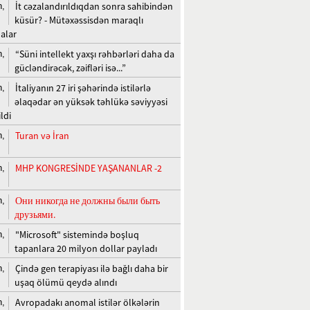
İt cəzalandırıldıqdan sonra sahibindən
n,
küsür? - Mütəxəssisdən maraqlı
alar
“Süni intellekt yaxşı rəhbərləri daha da
n,
gücləndirəcək, zəifləri isə...”
İtaliyanın 27 iri şəhərində istilərlə
n,
əlaqədar ən yüksək təhlükə səviyyəsi
ldi
Turan və İran
n,
MHP KONGRESİNDE YAŞANANLAR -2
n,
Они никогда не должны были быть
n,
друзьями.
"Microsoft" sistemində boşluq
n,
tapanlara 20 milyon dollar payladı
Çində gen terapiyası ilə bağlı daha bir
n,
uşaq ölümü qeydə alındı
Avropadakı anomal istilər ölkələrin
n,