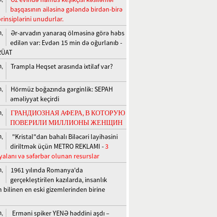
başqasının ailəsinə gələndə birdən-birə
rinsiplərini unudurlar.
Ər-arvadın yanaraq ölməsinə görə həbs
n,
edilən var: Evdən 15 min də oğurlanıb -
RÜAT
Trampla Heqset arasında ixtilaf var?
n,
Hörmüz boğazında gərginlik: SEPAH
n,
əməliyyat keçirdi
ГРАНДИОЗНАЯ АФЕРА, В КОТОРУЮ
n,
ПОВЕРИЛИ МИЛЛИОНЫ ЖЕНЩИН
"Kristal"dan bahalı Biləcəri layihəsini
n,
diriltmək üçün METRO REKLAMI -
3
yalanı və səfərbər olunan resurslar
1961 yılında Romanya'da
n,
gerçekleştirilen kazılarda, insanlık
n bilinen en eski gizemlerinden birine
Erməni spiker YENƏ həddini aşdı –
n,