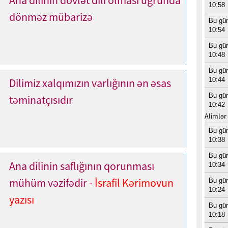
10:58
dönməz mübarizə
Bu gü
10:54
Bu gü
10:48
Bu gü
10:44
Dilimiz xalqımızın varlığının ən əsas
Bu gü
təminatçısıdır
10:42
Alimlər
Bu gü
10:38
Bu gü
Ana dilinin saflığının qorunması
10:34
mühüm vəzifədir -
İsrafil Kərimovun
Bu gü
10:24
yazısı
Bu gü
10:18