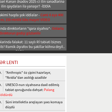
əri Kənan Əsədov 2025-ci ilin sənədlərinə
 ilin qaydaları ilə yanaşır? -İDDİA
əkimi haqda şok iddialar -
Cəmi 4 aya 400
 ev, 150 minlik lüks maşın! VİDEO
ndə direktorların "qara siyahısı"-
Onlarla
direktorun gedişi gözlənilir
ərində fəlakət: 11 saylı Rİ təbiəti biznes
b? Ramik Əşrəfov bu şəkillər köhnə deyil..
FOTO
ƏR LENTI
"Anthropic" öz çipini hazırlayır,
n,
"Nvidia"dan asılılığı azadldır
UNESCO-nun siyahısına daxil edilmiş
n,
təbiət qoruğunda dəhşət:
Pələng
ı öldürdü
Süni intellektlə arıqlayan şəxs komaya
n,
düşdü