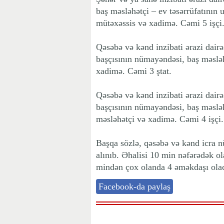
baş məsləhətçi – ev təsərrüfatının u
mütəxəssis və xadimə. Cəmi 5 işçi
Qəsəbə və kənd inzibati ərazi dairə
başçısının nümayəndəsi, baş məsləhə
xadimə. Cəmi 3 ştat.
Qəsəbə və kənd inzibati ərazi dairə
başçısının nümayəndəsi, baş məsləhə
məsləhətçi və xadimə. Cəmi 4 işçi.
Başqa sözlə, qəsəbə və kənd icra n
alınıb. Əhalisi 10 min nəfərədək ol
mindən çox olanda 4 əməkdaşı ola
Facebook-da paylaş