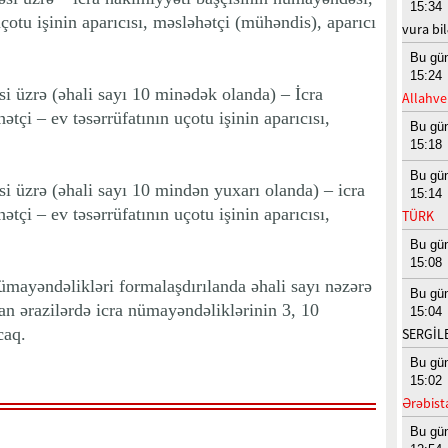
15:34
çotu işinin aparıcısı, məsləhətçi (mühəndis), aparıcı
vura bil
.
Bu gü
15:24
si üzrə (əhali sayı 10 minədək olanda) – İcra
Allahve
tçi – ev təsərrüfatının uçotu işinin aparıcısı,
Bu gü
15:18
Bu gü
si üzrə (əhali sayı 10 mindən yuxarı olanda) – icra
15:14
tçi – ev təsərrüfatının uçotu işinin aparıcısı,
TÜRK
Bu gü
15:08
ümayəndəlikləri formalaşdırılanda əhali sayı nəzərə
Bu gü
an ərazilərdə icra nümayəndəliklərinin 3, 10
15:04
caq.
SERGİL
Bu gü
15:02
Ərəbist
Bu gü