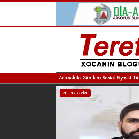
Ana səhifə
Gündəm
Sosial
Siyasət
Tü
Bütün xəbərlər