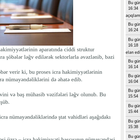
Bu gü
16:34
açıqlam
Bu gü
16:24
Bu gü
16:18
akimiyyətlərinin aparatında ciddi struktur
elan edi
ıra şöbələr ləğv edilərək sektorlarla əvəzlənib, bəzi
Bu gü
16:14
r verir ki, bu proses icra hakimiyyətlərinin
Bu gü
cra nümayəndəliklərini də əhatə edib.
16:04
Bu gü
ini və baş mühasib vəzifələri ləğv olunub. Bu
15:54
üşüb.
Bu gü
15:44
cra nümayəndəliklərində ştat vahidləri aşağıdakı
Bu gü
15:38
Bu gü
rəsi üzrə – icra hakimiyyəti başçısının nümayəndəsi,