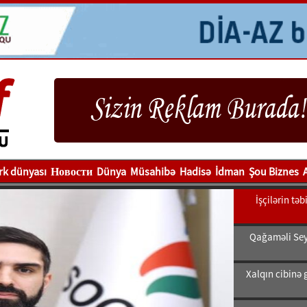
rk dünyası
Новости
Dünya
Müsahibə
Hadisə
İdman
Şou Biznes
İşçilərin tə
Qağaməli Sey
Xalqın cibinə 