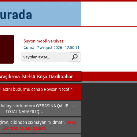
Saytın mobil versiyası
Cümə 7 avqust 2026
12:50:13
Araşdırma
İsti-İsti
Köşə
Daxili xəbər
bii axını budurmu cənab Rovşən Nəcəf ?
fullayevin kantoru ÖZBAŞINA QALIB... -
TOTAL NARAZILIQ...
girən, cibindən çıxmayan “xidmət”:
Baku
Electronics həqiqətləri!