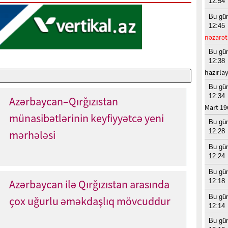
12:54
Bu gü
12:45
nəzarət
Bu gü
12:38
hazırla
Bu gü
12:34
Azərbaycan–Qırğızıstan
Mart 19
münasibətlərinin keyfiyyətcə yeni
Bu gü
12:28
mərhələsi
Bu gü
12:24
Bu gü
12:18
Azərbaycan ilə Qırğızıstan arasında
Bu gü
çox uğurlu əməkdaşlıq mövcuddur
12:14
Bu gü