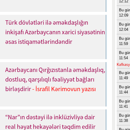
12:12
Bu gü
12:09
Türk dövlətləri ilə əməkdaşlığın
Bu gü
12:04
inkişafı Azərbaycanın xarici siyasətinin
Bu gü
əsas istiqamətlərindəndir
11:59
Bu gü
11:54
Kafkasy
Azərbaycanı Qırğızıstanla əməkdaşlıq,
Bu gü
dostluq, qarşılıqlı fəaliyyət bağları
11:49
Bu gü
birləşdirir
- İsrafil Kərimovun yazısı
11:44
Bu gü
11:41
“Nar”ın dəstəyi ilə inklüzivliyə dair
Bu gü
11:38
real həyat hekayələri təqdim edilir
Bu gü