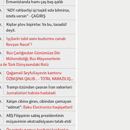
Ermənistanda hamı çaş-baş qalıb
“ADY rəhbərliyi işi təşkil edə bilmirsə,
n,
istefa versin” - ÇAĞIRIŞ
Kişilər plov bişirirlər. Və bu, təsadüf
n,
deyil.
İşçilərin təbii axını budurmu cənab
n,
Rovşən Nəcəf ?
Rus Çarlığından Günümüze Din
n,
Mühendisliği, Rus Misyonerlerin
a ile Türk Dünyasındaki Rolü
Qağaməli Seyfullayevin kantoru
n,
ÖZBAŞINA QALIB... - TOTAL NARAZILIQ...
Trampı özündən çıxaran İran xəbərləri:
n,
Jurnalistləri həbslə hədələdi
Xalqın cibinə girən, cibindən çıxmayan
n,
“xidmət”:
Baku Electronics həqiqətləri!
ABŞ Filippinin sabiq prezidentinin
n,
müşavirinin ekstradisiyasını tələb etdi
Öz evində namus keşikçisi kəsilənlər
n,