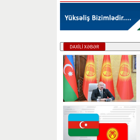
DAXİLİ XƏBƏR