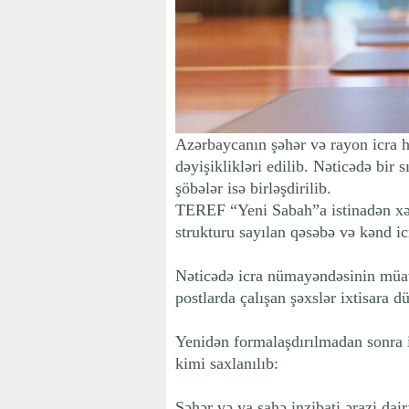
Azərbaycanın şəhər və rayon icra h
dəyişiklikləri edilib. Nəticədə bir s
şöbələr isə birləşdirilib.
TEREF “Yeni Sabah”a istinadən xəbə
strukturu sayılan qəsəbə və kənd i
Nəticədə icra nümayəndəsinin müav
postlarda çalışan şəxslər ixtisara d
Yenidən formalaşdırılmadan sonra i
kimi saxlanılıb:
Şəhər və ya sahə inzibati ərazi dai