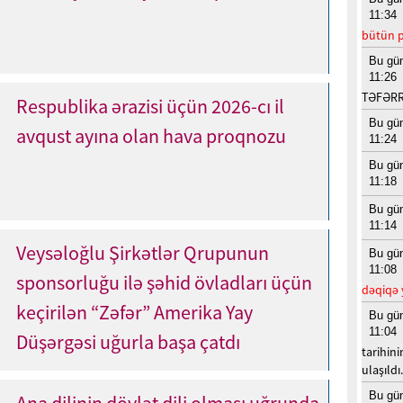
11:34
bütün p
Bu gü
11:26
TƏFƏR
Respublika ərazisi üçün 2026-cı il
Bu gü
avqust ayına olan hava proqnozu
11:24
Bu gü
11:18
Bu gü
11:14
Veysəloğlu Şirkətlər Qrupunun
Bu gü
11:08
sponsorluğu ilə şəhid övladları üçün
dəqiqə 
keçirilən “Zəfər” Amerika Yay
Bu gü
11:04
Düşərgəsi uğurla başa çatdı
tarihini
ulaşıldı.
Bu gü
Ana dilinin dövlət dili olması uğrunda