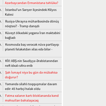
Azərbaycandan Ermənistana təhlükə?
İstanbul'un Sarıyer ilçesindeki Kilyos
n,
Kalesi
Rusiya-Ukrayna müharibəsində dönüş
n,
nöqtəsi? - Tramp danışdı
Küveyt ölkədəki yeganə İran məktəbini
n,
bağladı
Kosmosda baş verəcək nüvə partlayışı
n,
planeti fəlakətdən xilas edə bilər -
KİV: ABŞ-nin Səudiyyə Ərəbistanından
n,
neft idxalı sıfıra enib
Şah İsmayıl niyə bu gün də mübahisə
n,
doğurur?
Yəməndə silahlı toqquşmalar davam
n,
edir: 45 hərbçi həlak oldu
Fatma xalanın kartı bloklananda kənd
n,
məhsulları bahalaşacaq