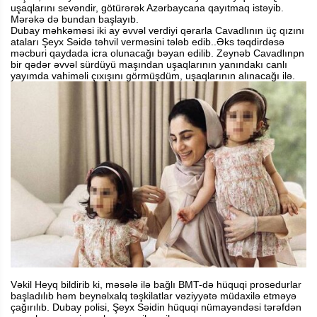
uşaqlarını sevəndir, götürərək Azərbaycana qayıtmaq istəyib.
Mərəkə də bundan başlayıb.
Dubay məhkəməsi iki ay əvvəl verdiyi qərarla Cavadlının üç qızını
ataları Şeyx Səidə təhvil verməsini tələb edib..Əks təqdirdəsə
məcburi qaydada icra olunacağı bəyan edilib. Zeynəb Cavadlınpn
bir qədər əvvəl sürdüyü maşından uşaqlarının yanındakı canlı
yayımda vahiməli çıxışını görmüşdüm, uşaqlarının alınacağı ilə.
Vəkil Heyq bildirib ki, məsələ ilə bağlı BMT-də hüquqi prosedurlar
başladılıb həm beynəlxalq təşkilatlar vəziyyətə müdaxilə etməyə
çağırılıb. Dubay polisi, Şeyx Səidin hüquqi nümayəndəsi tərəfdən