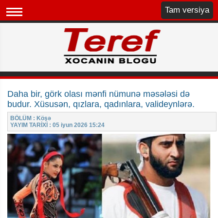
Tam versiya
Daha bir, görk olası mənfi nümunə məsələsi də
budur. Xüsusən, qızlara, qadınlara, valideynlərə.
BÖLÜM : Köşə
YAYIM TARİXİ : 05 iyun 2026 15:24