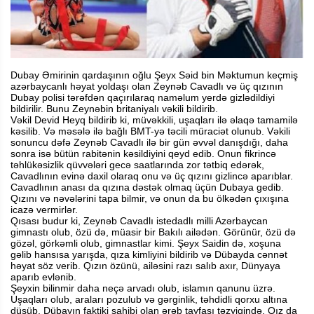
Dubay Əmirinin qardaşının oğlu Şeyx Səid bin Məktumun keçmiş
azərbaycanlı həyat yoldaşı olan Zeynəb Cavadlı və üç qızının
Dubay polisi tərəfdən qaçırılaraq naməlum yerdə gizlədildiyi
bildirilir. Bunu Zeynəbin britaniyalı vəkili bildirib.
Vəkil Devid Heyq bildirib ki, müvəkkili, uşaqları ilə əlaqə tamamilə
kəsilib. Və məsələ ilə bağlı BMT-yə təcili müraciət olunub. Vəkili
sonuncu dəfə Zeynəb Cavadlı ilə bir gün əvvəl danışdığı, daha
sonra isə bütün rabitənin kəsildiyini qeyd edib. Onun fikrincə
təhlükəsizlik qüvvələri gecə saatlarında zor tətbiq edərək,
Cavadlının evinə daxil olaraq onu və üç qızını gizlincə aparıblar.
Cavadlının anası da qızına dəstək olmaq üçün Dubaya gedib.
Qızını və nəvələrini tapa bilmir, və onun da bu ölkədən çıxışına
icazə vermirlər.
Qısası budur ki, Zeynəb Cavadlı istedadlı milli Azərbaycan
gimnastı olub, özü də, müasir bir Bakılı ailədən. Görünür, özü də
gözəl, görkəmli olub, gimnastlar kimi. Şeyx Saidin də, xoşuna
gəlib hansısa yarışda, qıza kimliyini bildirib və Dübayda cənnət
həyat söz verib. Qızın özünü, ailəsini razı salıb axır, Dünyaya
aparıb evlənib.
Şeyxin bilinmir daha neçə arvadı olub, islamın qanunu üzrə.
Uşaqları olub, araları pozulub və gərginlik, təhdidli qorxu altına
düşüb, Dübayın faktiki sahibi olan ərəb tayfası təzyiqində. Qız da