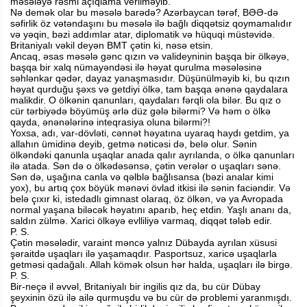
məsələyə rəsmi açıqlama verilməyib.
Nə demək olar bu məsələ barədə? Azərbaycan tərəf, BƏƏ-də
səfirlik öz vətəndaşını bu məsələ ilə bağlı diqqətsiz qoymamalıdır
və yəqin, bəzi addımlar atar, diplomatik və hüquqi müstəvidə.
Britaniyalı vəkil deyən BMT çətin ki, nəsə etsin.
Ancaq, əsas məsələ gənc qızın və valideyninin başqa bir ölkəyə,
başqa bir xalq nümayəndəsi ilə həyat qurulma məsələsinə
səhlənkar qədər, dayaz yanaşmasıdır. Düşünülməyib ki, bu qızın
həyat qurduğu şəxs və getdiyi ölkə, tam başqa ənənə qaydalara
malikdir. O ölkənin qanunları, qaydaları fərqli ola bilər. Bu qız o
cür tərbiyədə böyümüş ərlə düz gələ bilərmi? Və həm o ölkə
qayda, ənənələrinə inteqrasiya oluna bilərmi?!
Yoxsa, adı, var-dövləti, cənnət həyatına uyaraq haydı getdim, ya
allahın ümidinə deyib, getmə nəticəsi də, belə olur. Sənin
ölkəndəki qanunla uşaqlar anada qalır ayrılanda, o ölkə qanunları
ilə atada. Sən də o ölkədəsənsə, çətin verələr o uşaqları sənə.
Sən də, uşağına canla və qəlblə bağlısansa (bəzi analar kimi
yox), bu artıq çox böyük mənəvi övlad itkisi ilə sənin faciəndir. Və
belə çıxır ki, istedadlı gimnast olaraq, öz ölkən, və ya Avropada
normal yaşana biləcək həyatını aparıb, heç etdin. Yaşlı ananı da,
saldın zülmə. Xarici ölkəyə evlliliyə varmaq, diqqət tələb edir.
P. S.
Çətin məsələdir, varaint məncə yalnız Dübayda ayrılan xüsusi
şəraitdə uşaqları ilə yaşamaqdır. Pasportsuz, xaricə uşaqlarla
getməsi qadağalı. Allah kömək olsun hər halda, uşaqları ilə birgə.
P. S.
Bir-neçə il əvvəl, Britaniyalı bir ingilis qız da, bu cür Dübay
şeyxinin özü ilə ailə qurmuşdu və bu cür də problemi yaranmışdı.