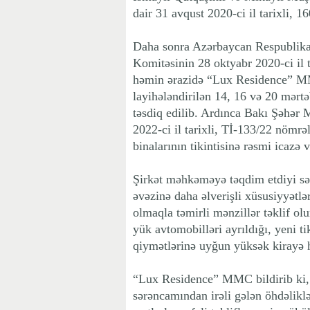
dair 31 avqust 2020-ci il tarixli, 1
Daha sonra Azərbaycan Respublika
Komitəsinin 28 oktyabr 2020-ci il 
həmin ərazidə “Lux Residence” MM
layihələndirilən 14, 16 və 20 mərtə
təsdiq edilib. Ardınca Bakı Şəhər
2022-ci il tarixli, Tİ-133/22 nömrəl
binalarının tikintisinə rəsmi icazə v
Şirkət məhkəməyə təqdim etdiyi sən
əvəzinə daha əlverişli xüsusiyyətl
olmaqla təmirli mənzillər təklif o
yük avtomobilləri ayrıldığı, yeni ti
qiymətlərinə uyğun yüksək kirayə h
“Lux Residence” MMC bildirib ki, 
sərəncamından irəli gələn öhdəliklə