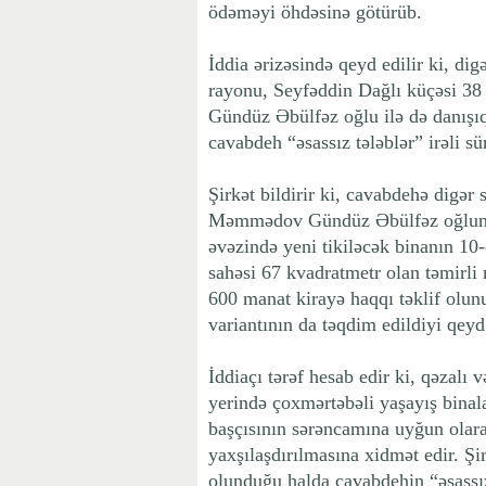
ödəməyi öhdəsinə götürüb.
İddia ərizəsində qeyd edilir ki, di
rayonu, Seyfəddin Dağlı küçəsi 3
Gündüz Əbülfəz oğlu ilə də danışıql
cavabdeh “əsassız tələblər” irəli s
Şirkət bildirir ki, cavabdehə digər s
Məmmədov Gündüz Əbülfəz oğluna f
əvəzində yeni tikiləcək binanın 1
sahəsi 67 kvadratmetr olan təmirli 
600 manat kirayə haqqı təklif olun
variantının da təqdim edildiyi qey
İddiaçı tərəf hesab edir ki, qəzalı
yerində çoxmərtəbəli yaşayış binal
başçısının sərəncamına uyğun olara
yaxşılaşdırılmasına xidmət edir. Şirk
olunduğu halda cavabdehin “əsassı