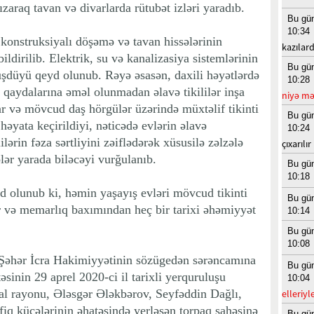
sızaraq tavan və divarlarda rütubət izləri yaradıb.
Bu gü
10:34
 konstruksiyalı döşəmə və tavan hissələrinin
kazılard
ldirilib. Elektrik, su və kanalizasiya sistemlərinin
Bu gü
üşdüyü qeyd olunub. Rəyə əsasən, daxili həyətlərdə
10:28
ə qaydalarına əməl olunmadan əlavə tikililər inşa
niyə mə
ar və mövcud daş hörgülər üzərində müxtəlif tikinti
Bu gü
həyata keçirildiyi, nəticədə evlərin əlavə
10:24
ərin fəza sərtliyini zəiflədərək xüsusilə zəlzələ
çıxarılır
lər yarada biləcəyi vurğulanıb.
Bu gü
10:18
 olunub ki, həmin yaşayış evləri mövcud tikinti
Bu gü
 və memarlıq baxımından heç bir tarixi əhəmiyyət
10:14
Bu gü
10:08
kı Şəhər İcra Hakimiyyətinin sözügedən sərəncamına
Bu gü
inin 29 aprel 2020-ci il tarixli yerquruluşu
10:04
al rayonu, Ələsgər Ələkbərov, Seyfəddin Dağlı,
elleriyl
iq küçələrinin əhatəsində yerləşən torpaq sahəsinə
Bu gü