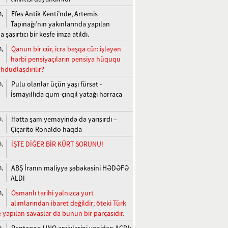
Efes Antik Kenti’nde, Artemis
n,
Tapınağı’nın yakınlarında yapılan
a şaşırtıcı bir keşfe imza atıldı.
Qanun bir cür, icra başqa cür: işləyən
n,
hərbi pensiyaçıların pensiya hüququ
hdudlaşdırılır?
Pulu olanlar üçün yaşı fürsət -
n,
İsmayıllıda qum-çınqıl yatağı hərraca
Hətta şam yeməyində də yarışırdı –
n,
Çiçarito Ronaldo haqda
İŞTE DİĞER BİR KÜRT SORUNU!
n,
ABŞ İranın maliyyə şəbəkəsini HƏDƏFƏ
n,
ALDI
Osmanlı tarihi yalnızca yurt
n,
alımlarından ibaret değildir; öteki Türk
e yapılan savaşlar da bunun bir parçasıdır.
Pentaqon UNO arxivlərini yenidən AÇDI:
n,