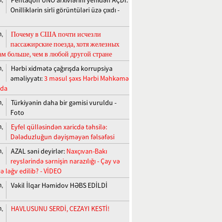
Onilliklərin sirli görüntüləri üzə çıxdı -
Почему в США почти исчезли
n,
пассажирские поезда, хотя железных
ам больше, чем в любой другой стране
Hərbi xidmətə çağırışda korrupsiya
n,
əməliyyatı:
3 məsul şəxs Hərbi Məhkəmə
nda
Türkiyənin daha bir gəmisi vuruldu -
n,
Foto
Eyfel qülləsindən xaricdə təhsilə:
n,
Dələduzluğun dəyişməyən fəlsəfəsi
AZAL səni deyirlər:
Naxçıvan-Bakı
n,
reyslərində sərnişin narazılığı - Çay və
ə ləğv edilib? - VİDEO
Vəkil İlqar Həmidov HƏBS EDİLDİ
n,
HAVLUSUNU SERDİ, CEZAYI KESTİ!
n,