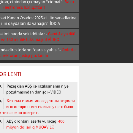
girən, cibindən çıxmayan “xidmət”:
Baku
Electronics həqiqətləri!
əri Kənan Əsədov 2025-ci ilin sənədlərinə
 ilin qaydaları ilə yanaşır? -İDDİA
əkimi haqda şok iddialar -
Cəmi 4 aya 400
 ev, 150 minlik lüks maşın! VİDEO
ndə direktorların "qara siyahısı"-
Onlarla
direktorun gedişi gözlənilir
ƏR LENTI
Pezeşkian ABŞ ilə razılaşmanın niyə
n,
pozulmasından danışdı - VİDEO
Кто стал самым многодетным отцом за
n,
всю историю: вот сколько у него было
 в это сложно поверить
ABŞ dronları lazerlə vuracaq:
400
n,
milyon dollarlıq MÜQAVİLƏ