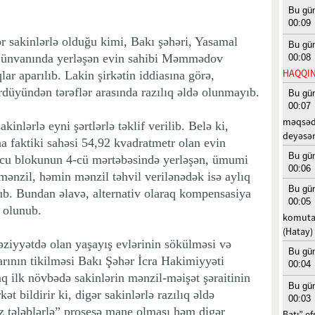
Bu gü
00:09
gər sakinlərlə olduğu kimi, Bakı şəhəri, Yasamal
Bu gü
8 ünvanında yerləşən evin sahibi Məmmədov
00:08
HAQQIN
ar aparılıb. Lakin şirkətin iddiasına görə,
ürdüyündən tərəflər arasında razılıq əldə olunmayıb.
Bu gü
00:07
məqsədi
akinlərlə eyni şərtlərlə təklif verilib. Belə ki,
deyəsən.
aktiki sahəsi 54,92 kvadratmetr olan evin
Bu gü
0-cu blokunun 4-cü mərtəbəsində yerləşən, ümumi
00:06
mənzil, həmin mənzil təhvil verilənədək isə aylıq
Bu gü
ub. Bundan əlavə, alternativ olaraq kompensasiya
00:05
d olunub.
komutas
(Hatay)
 vəziyyətdə olan yaşayış evlərinin sökülməsi və
Bu gü
arının tikilməsi Bakı Şəhər İcra Hakimiyyəti
00:04
q ilk növbədə sakinlərin mənzil-məişət şəraitinin
Bu gü
ət bildirir ki, digər sakinlərlə razılıq əldə
00:03
z tələblərlə” prosesə mane olması həm digər
Batı” ef