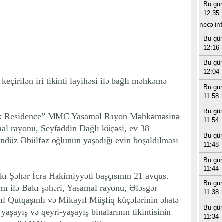
Bu gü
12:35
necə in
Bu gü
12:16
Bu gü
12:04
çirilən iri tikinti layihəsi ilə bağlı məhkəmə
Bu gü
11:58
Bu gü
“Lux Residence” MMC Yasamal Rayon Məhkəməsinə
11:54
al rayonu, Seyfəddin Dağlı küçəsi, ev 38
Bu gü
üz Əbülfəz oğlunun yaşadığı evin boşaldılması
11:48
Bu gü
11:44
akı Şəhər İcra Hakimiyyəti başçısının 21 avqust
Bu gü
camı ilə Bakı şəhəri, Yasamal rayonu, Ələsgər
11:38
l Qutqaşınlı və Mikayıl Müşfiq küçələrinin əhatə
Bu gü
yaşayış və qeyri-yaşayış binalarının tikintisinin
11:34