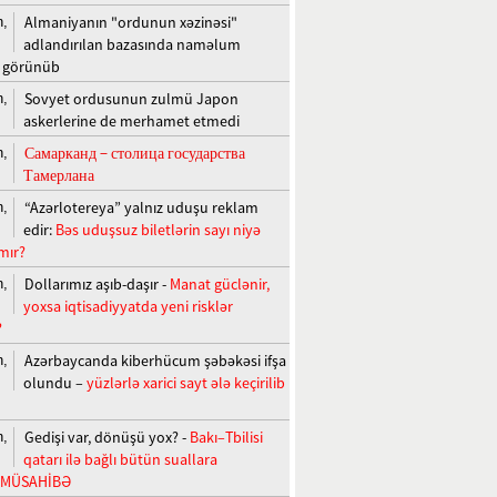
Almaniyanın "ordunun xəzinəsi"
n,
adlandırılan bazasında naməlum
r görünüb
Sovyet ordusunun zulmü Japon
n,
askerlerine de merhamet etmedi
Самарканд − столица государства
n,
Тамерлана
“Azərlotereya” yalnız uduşu reklam
n,
edir:
Bəs uduşsuz biletlərin sayı niyə
mır?
Dollarımız aşıb-daşır -
Manat güclənir,
n,
yoxsa iqtisadiyyatda yeni risklər
?
Azərbaycanda kiberhücum şəbəkəsi ifşa
n,
olundu –
yüzlərlə xarici sayt ələ keçirilib
Gedişi var, dönüşü yox? -
Bakı–Tbilisi
n,
qatarı ilə bağlı bütün suallara
+MÜSAHİBƏ