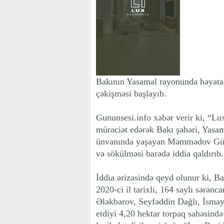
Bakının Yasamal rayonunda həyata ke
çəkişməsi başlayıb.
Gununsesi.info xəbər verir ki, 
müraciət edərək Bakı şəhəri, Yasam
ünvanında yaşayan Məmmədov Günd
və sökülməsi barədə iddia qaldırıb.
İddia ərizəsində qeyd olunur ki, B
2020-ci il tarixli, 164 saylı sərən
Ələkbərov, Seyfəddin Dağlı, İsmayı
etdiyi 4,20 hektar torpaq sahəsində 