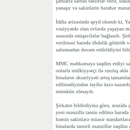
şərtlərlə sərfəli təkliflər verir, s
yanaşır və sakinlərin bərabər mənaf
İddia ərizəsində qeyd olunub ki, Y
vəziyyətdə olan evlərdə yaşayan mül
əsasında müqavilələr bağlanıb. Şirk
verilməsi barədə öhdəlik götürüb və
salınmadan davam etdirildiyini bild
MMC məhkəməyə təqdim etdiyi sənə
onlarla mülkiyyətçi ilə razılıq əldə
binaların əksəriyyəti artıq tamamla
edilmədiyindən layihə üzrə nəzərdə 
mümkün olmayıb.
Şirkətin bildirdiyinə görə, ərazidə 
yeni mənzillə təmin edilmə barəd
həmin sakinlərə müasir standartla
binalarda təmirli mənzillər təqdim