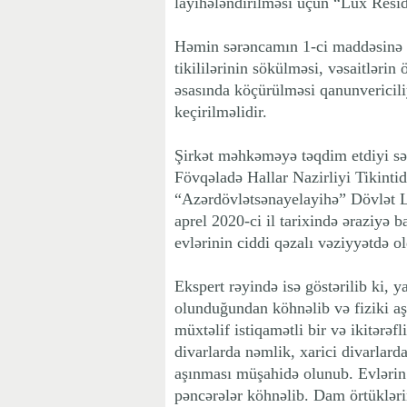
layihələndirilməsi üçün “Lux Resi
Həmin sərəncamın 1-ci maddəsinə ə
tikililərinin sökülməsi, vəsaitlərin
əsasında köçürülməsi qanunvericili
keçirilməlidir.
Şirkət məhkəməyə təqdim etdiyi sə
Fövqəladə Hallar Nazirliyi Tikinti
“Azərdövlətsənayelayihə” Dövlət La
aprel 2020-ci il tarixində əraziyə b
evlərinin ciddi qəzalı vəziyyətdə 
Ekspert rəyində isə göstərilib ki, y
olunduğundan köhnəlib və fiziki a
müxtəlif istiqamətli bir və ikitərəf
divarlarda nəmlik, xarici divarlard
aşınması müşahidə olunub. Evlərin 
pəncərələr köhnəlib. Dam örtükləri