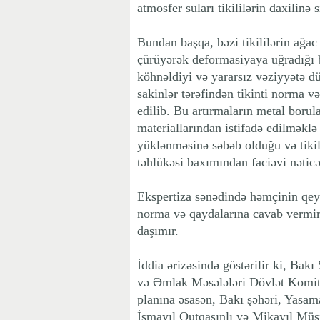
atmosfer suları tikililərin daxilinə 
Bundan başqa, bəzi tikililərin ağac
çürüyərək deformasiyaya uğradığı bi
köhnəldiyi və yararsız vəziyyətə d
sakinlər tərəfindən tikinti norma v
edilib. Bu artırmaların metal borul
materiallarından istifadə edilməklə 
yüklənməsinə səbəb olduğu və tikilil
təhlükəsi baxımından faciəvi nəticə
Ekspertiza sənədində həmçinin qeyd
norma və qaydalarına cavab vermir
daşımır.
İddia ərizəsində göstərilir ki, Ba
və Əmlak Məsələləri Dövlət Komitəs
planına əsasən, Bakı şəhəri, Yasam
İsmayıl Qutqaşınlı və Mikayıl Müşf