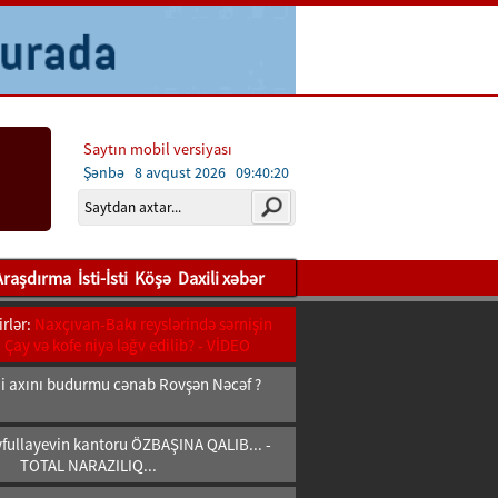
Saytın mobil versiyası
Şənbə 8 avqust 2026
09:40:22
Araşdırma
İsti-İsti
Köşə
Daxili xəbər
rlər:
Naxçıvan-Bakı reyslərində sərnişin
- Çay və kofe niyə ləğv edilib? - VİDEO
bii axını budurmu cənab Rovşən Nəcəf ?
fullayevin kantoru ÖZBAŞINA QALIB... -
TOTAL NARAZILIQ...