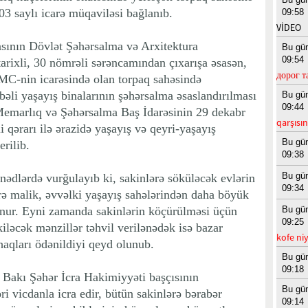
603 saylı icarə müqaviləsi bağlanıb.
09:58
VİDEO
sının Dövlət Şəhərsalma və Arxitektura
Bu gü
09:54
tarixli, 30 nömrəli sərəncamından çıxarışa əsasən,
дорог т
C-nin icarəsində olan torpaq sahəsində
bəli yaşayış binalarının şəhərsalma əsaslandırılması
Bu gü
09:44
 Memarlıq və Şəhərsalma Baş İdarəsinin 29 dekabr
qarşısı
i qərarı ilə ərazidə yaşayış və qeyri-yaşayış
Bu gü
erilib.
09:38
Bu gü
ədlərdə vurğulayıb ki, sakinlərə söküləcək evlərin
09:34
ərə malik, əvvəlki yaşayış sahələrindən daha böyük
lunur. Eyni zamanda sakinlərin köçürülməsi üçün
Bu gü
09:25
kiləcək mənzillər təhvil verilənədək isə bazar
kofe niy
aqları ödənildiyi qeyd olunub.
Bu gü
09:18
Bakı Şəhər İcra Hakimiyyəti başçısının
Bu gü
ri vicdanla icra edir, bütün sakinlərə bərabər
09:14