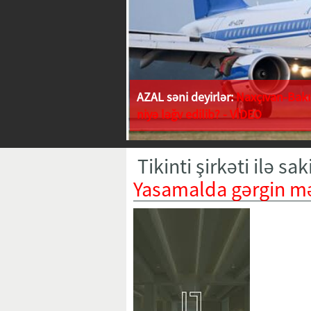
AZAL səni deyirlər:
Naxçıvan-Bakı 
niyə ləğv edilib? - VİDEO
Tikinti şirkəti ilə s
Yasamalda gərgin m