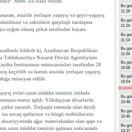
dence” MMC-yə icazə verilib.
Bu gü
11:28
sasən, ərazidə yerləşən yaşayış və qeyri-yaşayış
Bu gü
 ödənilməsi və sakinlərin qarşılıqlı razılaşma
11:24
yə uyğun olaraq şirkət tərəfindən həyata
Bu gü
11:14
Bu gü
nədlərdə bildirib ki, Azərbaycan Respublikası
11:04
də Təhlükəsizliyə Nəzarət Dövlət Agentliyinin
Bu gü
yihə İnstitutunun mütəxəssisləri tərəfindən 28
10:58
axış keçirilib və həmin ərazidə yerləşən yaşayış
Bu gü
olduğu müəyyən edilib.
10:54
BOZKIRI
aşayış evləri uzun müddət təmirsiz istifadə
Bu gü
şınmaya məruz qalıb. Yükdaşıyan divarlarda
10:48
li çatlar yaranıb. Torpaqla təmasda olan daxili
Bu gü
a isə suvaq qatlarının və hörgü məhlullarının
10:45
əksəriyyətində ağac materialından olan qapı və
Bu gü
nin uzun müddət təmirsiz qalması nəticəsində
10:37