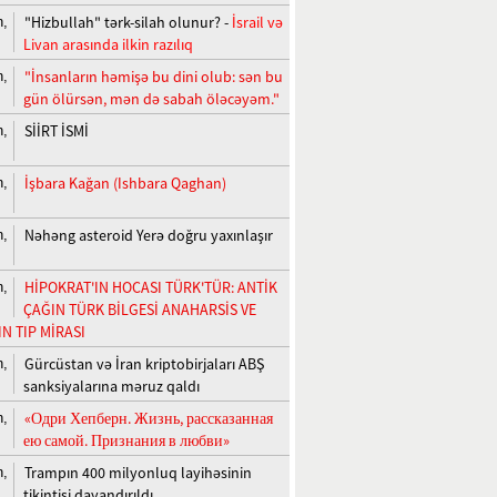
"Hizbullah" tərk-silah olunur? -
İsrail və
n,
Livan arasında ilkin razılıq
"İnsanların həmişə bu dini olub: sən bu
n,
gün ölürsən, mən də sabah öləcəyəm."
SİİRT İSMİ
n,
İşbara Kağan (Ishbara Qaghan)
n,
Nəhəng asteroid Yerə doğru yaxınlaşır
n,
HİPOKRAT'IN HOCASI TÜRK'TÜR: ANTİK
n,
ÇAĞIN TÜRK BİLGESİ ANAHARSİS VE
N TIP MİRASI
Gürcüstan və İran kriptobirjaları ABŞ
n,
sanksiyalarına məruz qaldı
«Одри Хепберн. Жизнь, рассказанная
n,
ею самой. Признания в любви»
Trampın 400 milyonluq layihəsinin
n,
tikintisi dayandırıldı