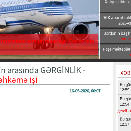
Xalqın cibinə 
DGK aparat rəhb
2026-cı
Bərdənin baş h
minlik
reyslərində sərnişin narazılığı - Çay və kofe
Peşə məktəbləri
akin arasında GƏRGİNLİK -
XƏB
əhkəmə işi
Bu gü
12:59
16-05-2026, 00:07
Bu gü
12:54
детей -
Bu gü
12:37