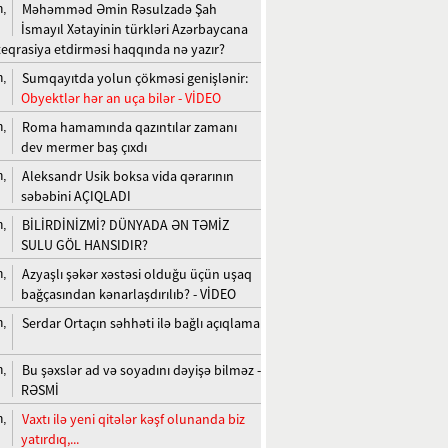
Məhəmməd Əmin Rəsulzadə Şah
n,
İsmayıl Xətayinin türkləri Azərbaycana
teqrasiya etdirməsi haqqında nə yazır?
Sumqayıtda yolun çökməsi genişlənir:
n,
Obyektlər hər an uça bilər - VİDEO
Roma hamamında qazıntılar zamanı
n,
dev mermer baş çıxdı
Aleksandr Usik boksa vida qərarının
n,
səbəbini AÇIQLADI
BİLİRDİNİZMİ? DÜNYADA ƏN TƏMİZ
n,
SULU GÖL HANSIDIR?
Azyaşlı şəkər xəstəsi olduğu üçün uşaq
n,
bağçasından kənarlaşdırılıb? - VİDEO
Serdar Ortaçın səhhəti ilə bağlı açıqlama
n,
Bu şəxslər ad və soyadını dəyişə bilməz -
n,
RƏSMİ
Vaxtı ilə yeni qitələr kəşf olunanda biz
n,
yatırdıq,...