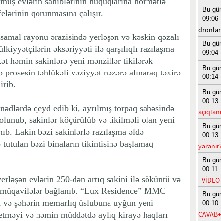
ökülmüş evlərin sahiblərinin hüquqlarına hörmətlə
Bu gü
elərinin qorunmasına çalışır.
09:06
dronla
asamal rayonu ərazisində yerləşən və kəskin qəzalı
Bu gü
kiyyətçilərin əksəriyyəti ilə qarşılıqlı razılaşma
09:04
ət həmin sakinlərə yeni mənzillər tikilərək
Bu gü
 prosesin təhlükəli vəziyyət nəzərə alınaraq təxirə
00:14
irib.
Bu gü
00:13
dlərdə qeyd edib ki, ayrılmış torpaq sahəsində
açıqlan
 olunub, sakinlər köçürülüb və tikilməli olan yeni
Bu gü
nıb. Lakin bəzi sakinlərlə razılaşma əldə
00:13
tutulan bəzi binaların tikintisinə başlamaq
yaranır
Bu gü
00:11
yerləşən evlərin 250-dən artıq sakini ilə söküntü və
- VİDEO
ə müqavilələr bağlanıb. “Lux Residence” MMC
Bu gü
ra və şəhərin memarlıq üslubuna uyğun yeni
00:10
 etməyi və həmin müddətdə aylıq kirayə haqları
CAVAB