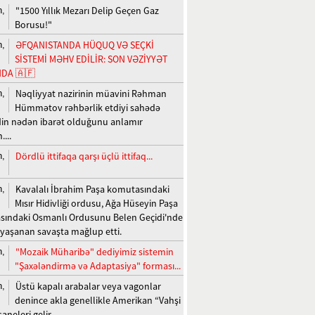
"1500 Yıllık Mezarı Delip Geçen Gaz
n,
Borusu!"
ƏFQANISTANDA HÜQUQ VƏ SEÇKİ
n,
SİSTEMİ MƏHV EDİLİR: SON VƏZİYYƏT
DA 🇦🇫
Nəqliyyat nazirinin müavini Rəhman
n,
Hümmətov rəhbərlik etdiyi sahədə
n nədən ibarət olduğunu anlamır
...
Dördlü ittifaqa qarşı üçlü ittifaq...
n,
Kavalalı İbrahim Paşa komutasındaki
n,
Mısır Hidivliği ordusu, Ağa Hüseyin Paşa
ındaki Osmanlı Ordusunu Belen Geçidi'nde
 yaşanan savaşta mağlup etti.
"Mozaik Müharibə" dediyimiz sistemin
n,
"Şaxələndirmə və Adaptasiya" forması...
Üstü kapalı arabalar veya vagonlar
n,
denince akla genellikle Amerikan “Vahşi
saneleri gelir.