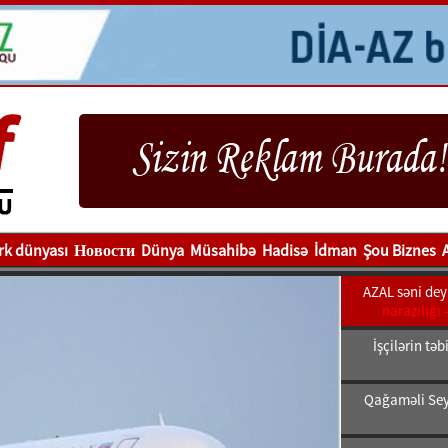
rk dünyası
Новости
Dünya
Müsahibə
Hadisə
İdman
Şou Biznes
AZAL səni deyi
narazılığı 
İşçilərin tə
Qağaməli Sey