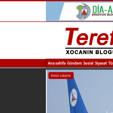
Ana səhifə
Gündəm
Sosial
Siyasət
Tü
Bütün xəbərlər