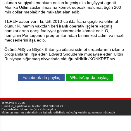
olunan və qiyabi məhkum edilən keçmiş əks-kəşfiyyat agenti
Monika Uittin saxlanılmasına kömək edəcək məlumat üçün 200
min dollar məbləğində mükafat elan edib.
TEREF xəbər verir ki, Uitt 2013-cü ildə İrana qaçıb və ehtimal
olunur ki, həmin vaxtdan bəri iranlı operativ işçilərə keçmiş
həmkarlarına qarşı fəaliyyət göstərməkdə kömək edir. O,
həmçinin Pentaqonun proqramlarından birinin kod adını və məxfi
məqsədlərini ifşa edib.
Özünü ABŞ və Böyük Britaniya xüsusi xidmət orqanlarının izləmə
proqramlarını ifşa edən Edvard Snoudenlə müqayisə edən Uittin
Rusiyaya sığınmaq niyyətində olduğu bildirilir./KONKRET.az/
Facebook-da paylaş
WhatsApp-da paylaş
Teref.info © 2015
E-mail: n_alp@mail.ru Telefon: 051 933 93 21
Baş redaktor: Nurəddin (Xoca) İsmayılov
Məlumat internet səhifələrində istifadə edildikdə müvafiq keçidin qoyulması mütləqdir.