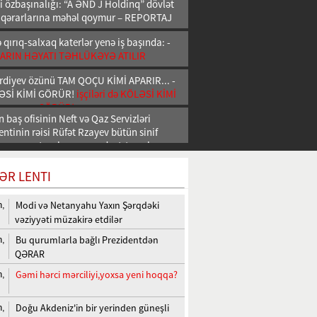
i özbaşınalığı: “A ƏND J Holdinq” dövlət
 qərarlarına məhəl qoymur – REPORTAJ
qırıq-salxaq katerlər yenə iş başında: -
ARIN HƏYATI TƏHLÜKƏYƏ ATILIR
rdiyev özünü TAM QOÇU KİMİ APARIR... -
ÖLƏSİ KİMİ GÖRÜR!
işçiləri də KÖLƏSİ KİMİ
GÖRÜR!
 baş ofisinin Neft və Qaz Servizləri
tinin rəisi Rüfət Rzayev bütün sinif
 uşaq vaxtı salam verən dost-tanışlarına
vəzifə verib İDDİA
ƏR LENTI
Modi və Netanyahu Yaxın Şərqdəki
n,
vəziyyəti müzakirə etdilər
Bu qurumlarla bağlı Prezidentdən
n,
QƏRAR
Gəmi hərci mərciliyi,yoxsa yeni hoqqa?
n,
Doğu Akdeniz'in bir yerinden güneşli
n,