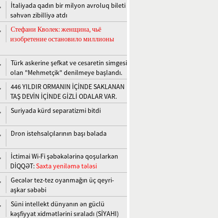
İtaliyada qadın bir milyon avroluq bileti
,
səhvən zibilliyə atdı
Стефани Кволек: женщина, чьё
,
изобретение остановило миллионы
Türk askerine şefkat ve cesaretin simgesi
,
olan "Mehmetçik" denilmeye başlandı.
446 YILDIR ORMANIN İÇİNDE SAKLANAN
,
TAŞ DEVİN İÇİNDE GİZLİ ODALAR VAR.
Suriyada kürd separatizmi bitdi
,
Dron istehsalçılarının başı bəlada
,
İctimai Wi-Fi şəbəkələrinə qoşularkən
,
DİQQƏT:
Saxta yeniləmə tələsi
Gecələr tez-tez oyanmağın üç qeyri-
,
aşkar səbəbi
Süni intellekt dünyanın ən güclü
,
kəşfiyyat xidmətlərini sıraladı (SİYAHI)