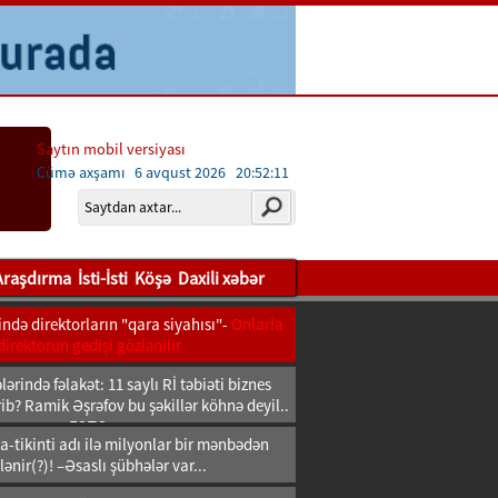
Saytın mobil versiyası
Cümə axşamı 6 avqust 2026
20:52:12
Araşdırma
İsti-İsti
Köşə
Daxili xəbər
ndə direktorların "qara siyahısı"-
Onlarla
direktorun gedişi gözlənilir
ərində fəlakət: 11 saylı Rİ təbiəti biznes
b? Ramik Əşrəfov bu şəkillər köhnə deyil..
FOTO
-tikinti adı ilə milyonlar bir mənbədən
lənir(?)! –Əsaslı şübhələr var...