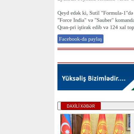
Qeyd edək ki, Sutil "Formula-1"də
"Force India" və "Sauber" komanda
Qran-pri iştirak edib və 124 xal t
Facebook-da paylaş
DAXİLİ XƏBƏR