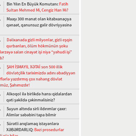
Bin Yılın En Büyük Komutanı:
Fatih
,
Sultan Mehmed Mi, Cengiz Han Mı?
Maaşı 300 manat olan kitabxanaçıya
,
qənaət, qanunsuz gəlir dövriyyəsinə
Dəlixanada gizli milyonlar, gizli eşqin
,
qurbanları, ölüm hökmünün şoku
lərzəyə salan cinayət işi niyə “yəhudi işi”
dı?
ŞAH İSMAYIL XƏTAİ son 500 illik
,
dövlətçilik tariximizdə adını əbədiyyən
ərflərlə yazdırmış çox nəhəng dövlət
üz, Şahımızdır!
Alkoqol ilə birlikdə hansı qidalardan
,
qəti şəkildə çəkinməlisiniz?
Suyun altında sirli ildırımlar çaxır:
,
Alimlər səbəbini tapa bilmir
Sürətli arıqlamaq istəyənlərə
,
XƏBƏRDARLIQ:
Bəzi prosedurlar
i ola bilər