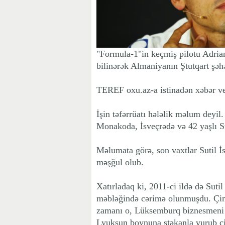
"Formula-1"in keçmiş pilotu Adria
bilinərək Almaniyanın Ştutqart şəhə
TEREF oxu.az-a istinadən xəbər ve
İşin təfərrüatı hələlik məlum deyi
Monakoda, İsveçrədə və 42 yaşlı Suti
Məlumata görə, son vaxtlar Sutil İs
məşğul olub.
Xatırladaq ki, 2011-ci ildə də Suti
məbləğində cərimə olunmuşdu. Çin
zamanı o, Lüksemburq biznesmeni v
Lyuksun boynuna stəkanla vurub cid