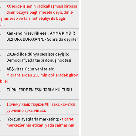
XX əsrdə islamın radikallaşması birbaşa
,
dinin özüylə bağlı məsələ deyil, dinlə
miş ərəb və fars millətçiliyi ilə bağlı
ir.
Xankəndini sevirik eee... AMMA KİMDİR
,
BİZİ ORA BURAXAN?!. - Sonra da deyirlər
2018-ci ildə dünya səssizcə dəyişib:
,
Demoqrafiyada tarixi dönüş nöqtəsi
ABŞ vizası üçün yeni tələb:
,
Miqrantlardan 250 min dollaradək girov
 bilər
TÜRKLERDE EN ESKİ TARIM KÜLTÜRÜ
,
Почему язык тюрков VIII века кажется
,
рубленно архаичным.
Yorğun ayaqlarla marketinq: -
ticarət
,
mərkəzlərinin etikanı yada salmasının