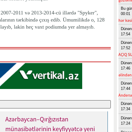
Bu gü
 2007-2011 və 2013-2014-cü illərdə "Spyker",
00:01
larının tərkibində çıxış edib. Ümumilikdə o, 128
hər kəsi
oplayıb, lakin heç vaxt podiumda yer almayıb.
Dünən
17:54
Dünən
17:52
AÇIQ S
Dünən
17:46
əlindən
Dünən
17:44
Anderse
Dünən
17:34
Azərbaycan–Qırğızıstan
Dünən
17:24
münasibətlərinin keyfiyyətcə yeni