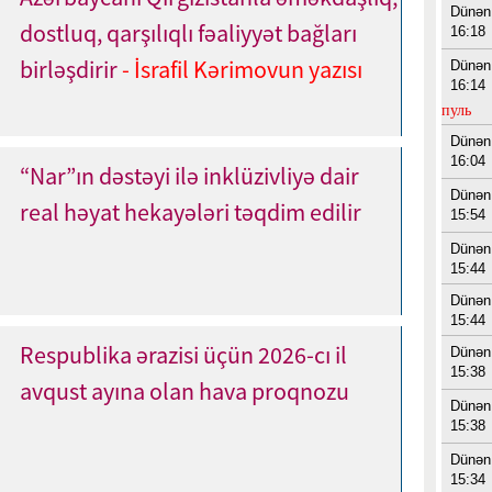
Dünən
dostluq, qarşılıqlı fəaliyyət bağları
16:18
birləşdirir
- İsrafil Kərimovun yazısı
Dünən
16:14
пуль
Dünən
16:04
“Nar”ın dəstəyi ilə inklüzivliyə dair
Dünən
real həyat hekayələri təqdim edilir
15:54
Dünən
15:44
Dünən
15:44
Respublika ərazisi üçün 2026-cı il
Dünən
15:38
avqust ayına olan hava proqnozu
Dünən
15:38
Dünən
15:34