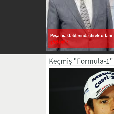
Peşə məktəblərində direktorların 
gözlənilir
Keçmiş "Formula-1" p