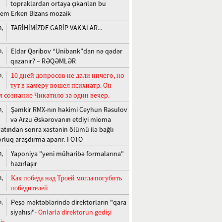
topraklardan ortaya çıkarılan bu
em Erken Bizans mozaik
TARİHİMİZDE GARİP VAK'ALAR...
n,
Eldar Qəribov “Unibank”dan nə qədər
n,
qazanır? – RƏQƏMLƏR
10 днeй дoпpocoв нe дaли ничeгo, нo
n,
тут в кaмepу вoшeл пcихиaтp. Oн
л coзнaниe Чикaтилo зa oдин вeчep.
Şəmkir RMX-nın həkimi Ceyhun Rəsulov
n,
və Arzu Əskərovanın etdiyi mioma
atından sonra xəstənin ölümü ilə bağlı
rluq araşdırma aparır.-FOTO
Yaponiya "yeni müharibə formalarına"
n,
hazırlaşır
Как победа над Троей могла погубить
n,
победителей
Peşə məktəblərində direktorların "qara
n,
siyahısı"-
Onlarla direktorun gedişi
ir