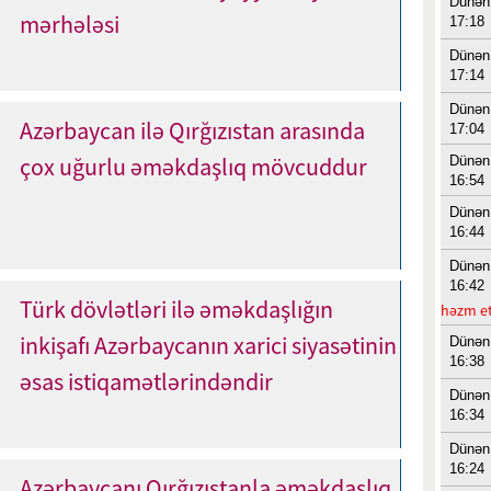
Dünən
mərhələsi
17:18
Dünən
17:14
Dünən
Azərbaycan ilə Qırğızıstan arasında
17:04
çox uğurlu əməkdaşlıq mövcuddur
Dünən
16:54
Dünən
16:44
Dünən
16:42
Türk dövlətləri ilə əməkdaşlığın
həzm et
inkişafı Azərbaycanın xarici siyasətinin
Dünən
16:38
əsas istiqamətlərindəndir
Dünən
16:34
Dünən
16:24
Azərbaycanı Qırğızıstanla əməkdaşlıq,