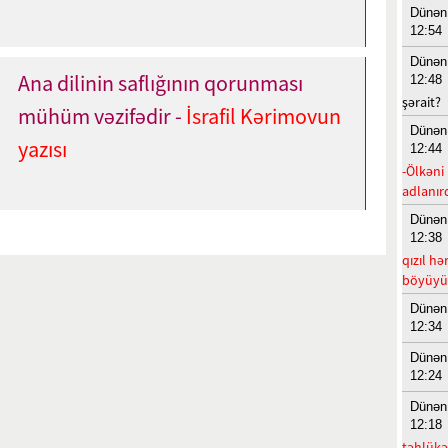
Dünən
12:54
Dünən
Ana dilinin saflığının qorunması
12:48
şərait?
mühüm vəzifədir -
İsrafil Kərimovun
Dünən
yazısı
12:44
-Ölkəni 
adlanır
Dünən
12:38
qızıl h
böyüyüm
Dünən
12:34
Dünən
12:24
Dünən
12:18
təhlükəl