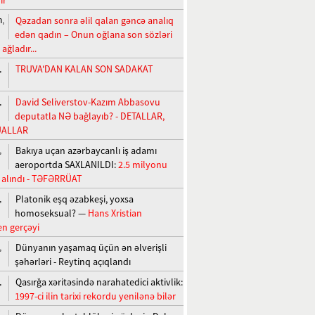
Qəzadan sonra əlil qalan gəncə analıq
n,
edən qadın – Onun oğlana son sözləri
 ağladır...
TRUVA'DAN KALAN SON SADAKAT
,
David Seliverstov-Kazım Abbasovu
,
deputatla NƏ bağlayıb? - DETALLAR,
UALLAR
Bakıya uçan azərbaycanlı iş adamı
,
aeroportda SAXLANILDI:
2.5 milyonu
 alındı - TƏFƏRRÜAT
Platonik eşq əzabkeşi, yoxsa
,
homoseksual? —
Hans Xristian
n gerçəyi
Dünyanın yaşamaq üçün ən əlverişli
,
şəhərləri - Reytinq açıqlandı
Qasırğa xəritəsində narahatedici aktivlik:
,
1997-ci ilin tarixi rekordu yenilənə bilər