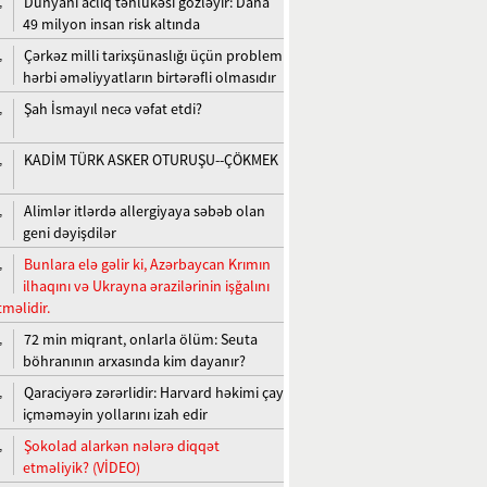
Dünyanı aclıq təhlükəsi gözləyir: Daha
,
49 milyon insan risk altında
Çərkəz milli tarixşünaslığı üçün problem
,
hərbi əməliyyatların birtərəfli olmasıdır
Şah İsmayıl necə vəfat etdi?
,
KADİM TÜRK ASKER OTURUŞU--ÇÖKMEK
,
Alimlər itlərdə allergiyaya səbəb olan
,
geni dəyişdilər
Bunlara elə gəlir ki, Azərbaycan Krımın
,
ilhaqını və Ukrayna ərazilərinin işğalını
məlidir.
72 min miqrant, onlarla ölüm: Seuta
,
böhranının arxasında kim dayanır?
Qaraciyərə zərərlidir: Harvard həkimi çay
,
içməməyin yollarını izah edir
Şokolad alarkən nələrə diqqət
,
etməliyik? (VİDEO)