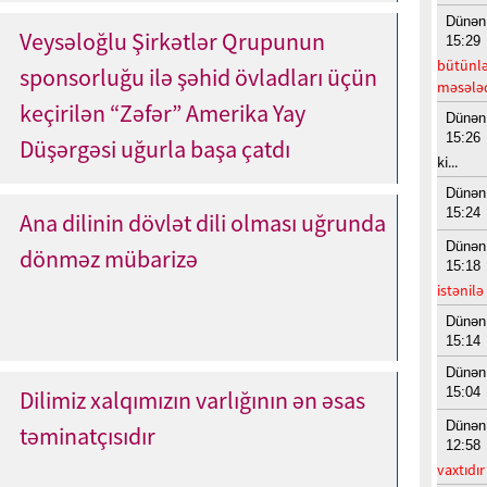
Dünən
Veysəloğlu Şirkətlər Qrupunun
15:29
bütünləş
sponsorluğu ilə şəhid övladları üçün
məsələd
keçirilən “Zəfər” Amerika Yay
Dünən
15:26
Düşərgəsi uğurla başa çatdı
ki...
Dünən
15:24
Ana dilinin dövlət dili olması uğrunda
Dünən
dönməz mübarizə
15:18
istənilə
Dünən
15:14
Dünən
15:04
Dilimiz xalqımızın varlığının ən əsas
Dünən
təminatçısıdır
12:58
vaxtıdır