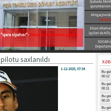
Qubada tikint
qurumlarının
Mingəçevirdə 
İNSANL
Elxan Allahve
işçiləri də K
"qara siyahısı"-
Onlarla direktorun gedişi
SOCAR-in
Departamen
yoldaşlarına,
ilotu saxlanıldı
XƏB
1-12-2025, 07:34
Bu gü
00:12
Bu gü
00:11
Bu gü
00:10
Bu gü