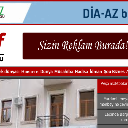
rk dünyası
Новости
Dünya
Müsahibə
Hadisə
İdman
Şou Biznes
Peşə məktəbləri
Yardımlı meşəl
mənbəyinə çeviri
Laçında Bərpa
xərc