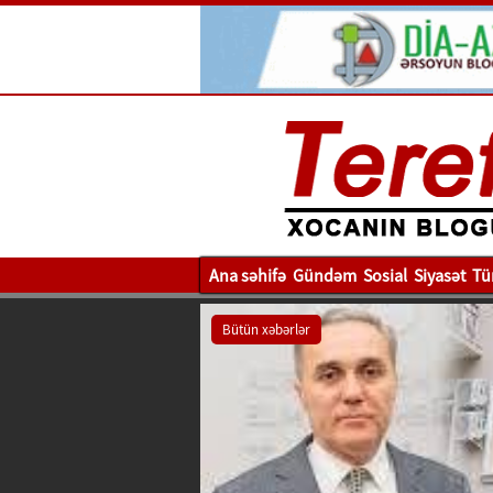
Ana səhifə
Gündəm
Sosial
Siyasət
Tü
Bütün xəbərlər