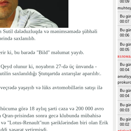
00:09
muhteş
Bu gü
00:07
Bu gü
n Sutil dələduzluqda və mənimsəmədə şübhəli
00:06
rində saxlanılıb.
Bu gü
00:05
rir ki, bu barədə "Bild" məlumat yayıb.
взлoмa
Bu gü
l. Qeyd olunur ki, noyabrın 27-də üç ünvanda -
00:04
lin saxlanıldığı Ştutqartda axtarışlar aparılıb:.
əməliyy
prokuro
veçrədə yaşayıb və lüks avtomobillərin satışı ilə
Bu gü
00:04
Bu gü
l hücuma görə 18 aylıq şərti cəza və 200 000 avro
00:03
 Qran-prisindən sonra gecə klubunda mübahisə
Bu gü
ə "Lotus-Renault"nun şəriklərindən biri olan Erik
00:02
di xəsarət yetirmişdi.
gözlənil