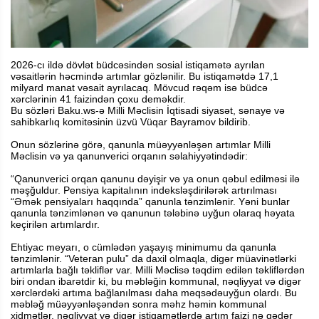
2026-cı ildə dövlət büdcəsindən sosial istiqamətə ayrılan
vəsaitlərin həcmində artımlar gözlənilir. Bu istiqamətdə 17,1
milyard manat vəsait ayrılacaq. Mövcud rəqəm isə büdcə
xərclərinin 41 faizindən çoxu deməkdir.
Bu sözləri Baku.ws-ə Milli Məclisin İqtisadi siyasət, sənaye və
sahibkarlıq komitəsinin üzvü Vüqar Bayramov bildirib.
Onun sözlərinə görə, qanunla müəyyənləşən artımlar Milli
Məclisin və ya qanunverici orqanın səlahiyyətindədir:
“Qanunverici orqan qanunu dəyişir və ya onun qəbul edilməsi ilə
məşğuldur. Pensiya kapitalının indeksləşdirilərək artırılması
“Əmək pensiyaları haqqında” qanunla tənzimlənir. Yəni bunlar
qanunla tənzimlənən və qanunun tələbinə uyğun olaraq həyata
keçirilən artımlardır.
Ehtiyac meyarı, o cümlədən yaşayış minimumu da qanunla
tənzimlənir. “Veteran pulu” da daxil olmaqla, digər müavinətlərki
artımlarla bağlı təkliflər var. Milli Məclisə təqdim edilən təkliflərdən
biri ondan ibarətdir ki, bu məbləğin kommunal, nəqliyyat və digər
xərclərdəki artıma bağlanılması daha məqsədəuyğun olardı. Bu
məbləğ müəyyənləşəndən sonra məhz həmin kommunal
xidmətlər, nəqliyyat və digər istiqamətlərdə artım faizi nə qədər