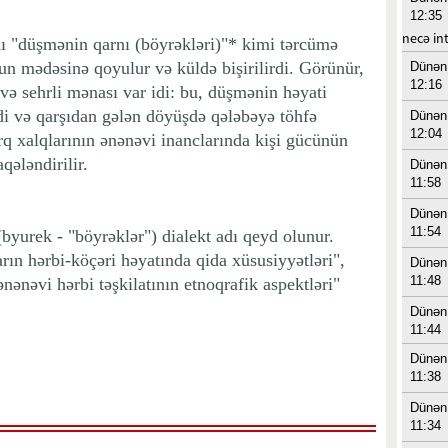
12:35
necə in
ı "düşmənin qarnı (böyrəkləri)"* kimi tərcümə
nun mədəsinə qoyulur və küldə bişirilirdi. Görünür,
Dünən
12:16
ə sehrli mənası var idi: bu, düşmənin həyati
rdi və qarşıdan gələn döyüşdə qələbəyə töhfə
Dünən
12:04
rq xalqlarının ənənəvi inanclarında kişi gücünün
qələndirilir.
Dünən
11:58
Dünən
11:54
yurek - "böyrəklər") dialekt adı qeyd olunur.
n hərbi-köçəri həyatında qida xüsusiyyətləri",
Dünən
11:48
nənəvi hərbi təşkilatının etnoqrafik aspektləri"
Dünən
11:44
Dünən
11:38
Dünən
11:34