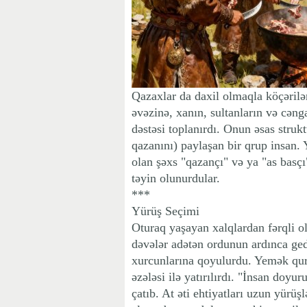
Qazaxlar da daxil olmaqla köçəril
əvəzinə, xanın, sultanların və cəng
dəstəsi toplanırdı. Onun əsas struk
qazanını) paylaşan bir qrup insan
olan şəxs "qazançı" və ya "as basçı
təyin olunurdular.
***
Yürüş Seçimi
Oturaq yaşayan xalqlardan fərqli ol
dəvələr adətən ordunun ardınca gedi
xurcunlarına qoyulurdu. Yemək qurt
əzələsi ilə yatırılırdı. "İnsan doyu
çatıb. At əti ehtiyatları uzun yürüşl