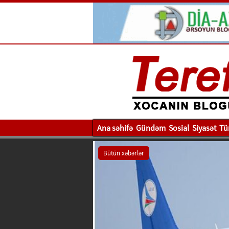
Ana səhifə
Gündəm
Sosial
Siyasət
Tü
Bütün xəbərlər