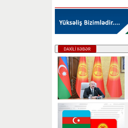
DAXİLİ XƏBƏR