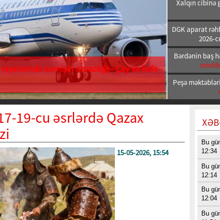
Xalqın cibinə 
DGK aparat rəhb
2026-cı
Bərdənin baş h
minlik
reyslərində sərnişin narazılığı - Çay və kofe
Peşə məktəbləri
 17-19-cu əsrlərdə Qazax
XƏB
zi
Bu gü
12:34
15-05-2026, 15:54
Bu gü
12:14
Bu gü
12:04
Bu gü