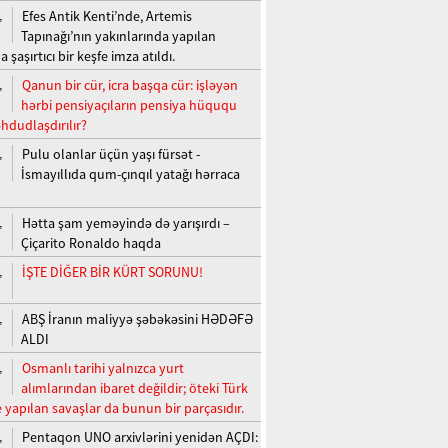
Efes Antik Kenti’nde, Artemis
,
Tapınağı’nın yakınlarında yapılan
a şaşırtıcı bir keşfe imza atıldı.
Qanun bir cür, icra başqa cür: işləyən
,
hərbi pensiyaçıların pensiya hüququ
hdudlaşdırılır?
Pulu olanlar üçün yaşı fürsət -
,
İsmayıllıda qum-çınqıl yatağı hərraca
Hətta şam yeməyində də yarışırdı –
,
Çiçarito Ronaldo haqda
İŞTE DİĞER BİR KÜRT SORUNU!
,
ABŞ İranın maliyyə şəbəkəsini HƏDƏFƏ
,
ALDI
Osmanlı tarihi yalnızca yurt
,
alımlarından ibaret değildir; öteki Türk
e yapılan savaşlar da bunun bir parçasıdır.
Pentaqon UNO arxivlərini yenidən AÇDI:
,