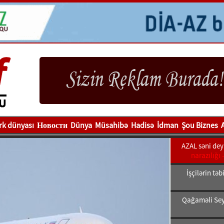
rk dünyası
Новости
Dünya
Müsahibə
Hadisə
İdman
Şou Biznes
AZAL səni deyi
narazılığı 
İşçilərin tə
Qağaməli Sey