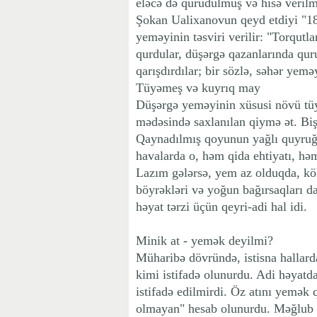
eləcə də qurudulmuş və hisə verilm
Şokan Ualixanovun qeyd etdiyi "18-c
yeməyinin təsviri verilir: "Torqutla
qurdular, düşərgə qazanlarında quru
qarışdırdılar; bir sözlə, səhər yemə
Tüyəmeş və kuyrıq may
Düşərgə yeməyinin xüsusi növü tü
mədəsində saxlanılan qiymə ət. Biş
Qaynadılmış qoyunun yağlı quyruğu
havalarda o, həm qida ehtiyatı, h
Lazım gələrsə, yem az olduqda, kök 
böyrəkləri və yoğun bağırsaqları da 
həyat tərzi üçün qeyri-adi hal idi.
Minik at - yemək deyilmi?
Müharibə dövründə, istisna hallarda
kimi istifadə olunurdu. Adi həyatd
istifadə edilmirdi. Öz atını yemək 
olmayan" hesab olunurdu. Məğlub d