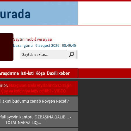
Saytın mobil versiyası
Bazar günü 9 avqust 2026
08:49:46
Araşdırma
İsti-İsti
Köşə
Daxili xəbər
rlər:
Naxçıvan-Bakı reyslərində sərnişin
- Çay və kofe niyə ləğv edilib? - VİDEO
bii axını budurmu cənab Rovşən Nəcəf ?
fullayevin kantoru ÖZBAŞINA QALIB... -
TOTAL NARAZILIQ...