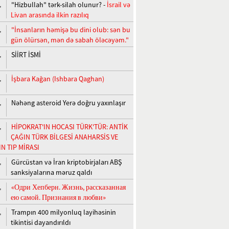
"Hizbullah" tərk-silah olunur? -
İsrail və
,
Livan arasında ilkin razılıq
"İnsanların həmişə bu dini olub: sən bu
,
gün ölürsən, mən də sabah öləcəyəm."
SİİRT İSMİ
,
İşbara Kağan (Ishbara Qaghan)
,
Nəhəng asteroid Yerə doğru yaxınlaşır
,
HİPOKRAT'IN HOCASI TÜRK'TÜR: ANTİK
,
ÇAĞIN TÜRK BİLGESİ ANAHARSİS VE
N TIP MİRASI
Gürcüstan və İran kriptobirjaları ABŞ
,
sanksiyalarına məruz qaldı
«Одри Хепберн. Жизнь, рассказанная
,
ею самой. Признания в любви»
Trampın 400 milyonluq layihəsinin
,
tikintisi dayandırıldı