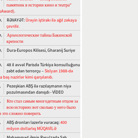
памятник в истории кино и театра"
sAward).
RƏVAYƏT:
Ürəyin iştirakı ilə ağıl zəkaya
n,
çevrilir.
Археологические тайны Бакинской
n,
крепости
Dura-Europos Kilisesi, Gharanij Suriye
n,
48 il əvvəl Parisdə Türkiyə konsulluğunu
n,
zəbt edən terrorçu –
Sislyan 1988-də
 baş nazirlər kimi qarşılanıb.
Pezeşkian ABŞ ilə razılaşmanın niyə
,
pozulmasından danışdı - VİDEO
Кто стал самым многодетным отцом за
,
всю историю: вот сколько у него было
 в это сложно поверить
ABŞ dronları lazerlə vuracaq:
400
,
milyon dollarlıq MÜQAVİLƏ
Məhəmməd Əmin Rəsulzadə Şah
,