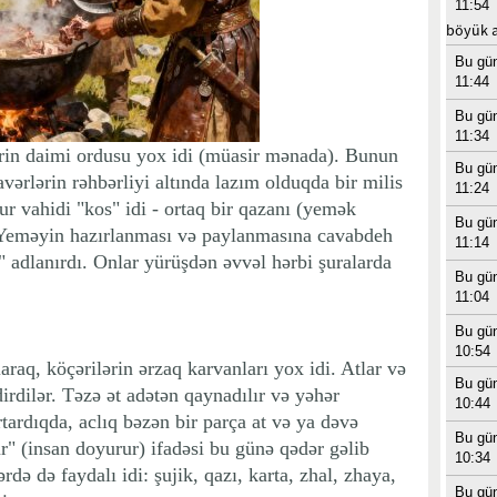
11:54
böyük ar
Bu gü
11:44
Bu gü
11:34
ərin daimi ordusu yox idi (müasir mənada). Bunun
Bu gü
avərlərin rəhbərliyi altında lazım olduqda bir milis
11:24
tur vahidi "kos" idi - ortaq bir qazanı (yemək
Bu gü
. Yeməyin hazırlanması və paylanmasına cavabdeh
11:14
" adlanırdı. Onlar yürüşdən əvvəl hərbi şuralarda
Bu gü
11:04
Bu gü
10:54
araq, köçərilərin ərzaq karvanları yox idi. Atlar və
Bu gü
rdilər. Təzə ət adətən qaynadılır və yəhər
10:44
ardıqda, aclıq bəzən bir parça at və ya dəvə
Bu gü
rur" (insan doyurur) ifadəsi bu günə qədər gəlib
10:34
ərdə də faydalı idi: şujik, qazı, karta, zhal, zhaya,
Bu gü