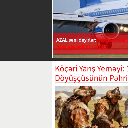
AZAL səni deyirlər:
Naxçıvan-Bakı 
niyə ləğv edilib? - VİDEO
Köçəri Yarış Yeməyi:
Döyüşçüsünün Pəhri