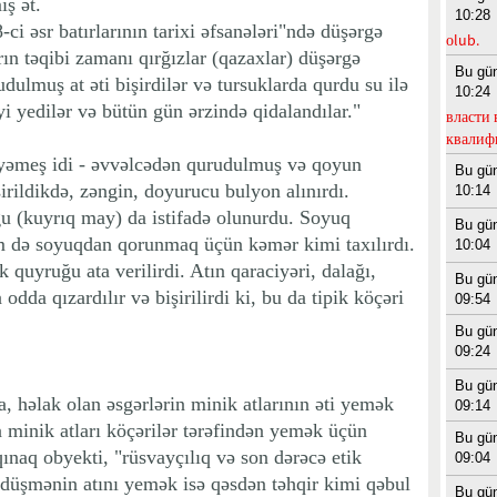
iş ət.
10:28
i əsr batırlarının tarixi əfsanələri"ndə düşərgə
оlub.
rın təqibi zamanı qırğızlar (qazaxlar) düşərgə
Bu gü
dulmuş at əti bişirdilər və tursuklarda qurdu su ilə
10:24
yi yedilər və bütün gün ərzində qidalandılar."
власти 
квалиф
yəmeş idi - əvvəlcədən qurudulmuş və qoyun
Bu gü
irildikdə, zəngin, doyurucu bulyon alınırdı.
10:14
 (kuyrıq may) da istifadə olunurdu. Soyuq
Bu gü
əm də soyuqdan qorunmaq üçün kəmər kimi taxılırdı.
10:04
quyruğu ata verilirdi. Atın qaraciyəri, dalağı,
Bu gü
odda qızardılır və bişirilirdi ki, bu da tipik köçəri
09:54
Bu gü
09:24
Bu gü
, həlak olan əsgərlərin minik atlarının əti yemək
09:14
a minik atları köçərilər tərəfindən yemək üçün
Bu gü
qınaq obyekti, "rüsvayçılıq və son dərəcə etik
09:04
üşmənin atını yemək isə qəsdən təhqir kimi qəbul
Bu gü