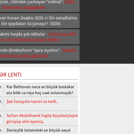
girən, cibindən çıxmayan “xidmət”:
Baku
Electronics həqiqətləri!
əri Kənan Əsədov 2025-ci ilin sənədlərinə
 ilin qaydaları ilə yanaşır? -İDDİA
əkimi haqda şok iddialar -
Cəmi 4 aya 400
 ev, 150 minlik lüks maşın! VİDEO
ndə direktorların "qara siyahısı"-
Onlarla
direktorun gedişi gözlənilir
ƏR LENTI
Kar Bethoven necə ən böyük bəstəkar
n,
ola bilib və niyə heç vaxt evlənməyib?
Şah İsmayılın təsviri və tərifi...
n,
Sultan Abdülhamit İngiliz büyükelçisiyle
n,
görüşüp elini öpmüş.
Dənizçilik tarixindəki ən böyük xəyal
n,