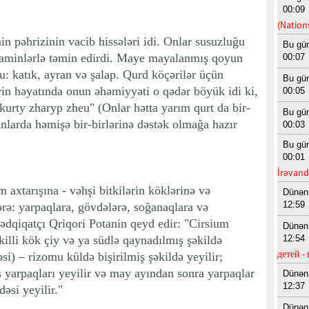
00:09
(Nation
n pəhrizinin vacib hissələri idi. Onlar susuzluğu
Bu gü
vitaminlərlə təmin edirdi. Maye mayalanmış qoyun
00:07
u: katık, ayran və şalap. Qurd köçərilər üçün
Bu gü
rin həyatında onun əhəmiyyəti o qədər böyük idi ki,
00:05
y kurty zharyp zheu" (Onlar hətta yarım qurt da bir-
Bu gü
 anlarda həmişə bir-birlərinə dəstək olmağa hazır
00:03
Bu gü
00:01
İrəvanda
axtarışına - vəhşi bitkilərin köklərinə və
Dünən
12:59
lərə: yarpaqlara, gövdələrə, soğanaqlara və
Tədqiqatçı Qriqori Potanin qeyd edir: "Cirsium
Dünən
killi kök çiy və ya südlə qaynadılmış şəkildə
12:54
детей -
əsi) – rizomu küldə bişirilmiş şəkildə yeyilir;
ş yarpaqları yeyilir və may ayından sonra yarpaqlar
Dünən
12:37
əsi yeyilir."
Dünən