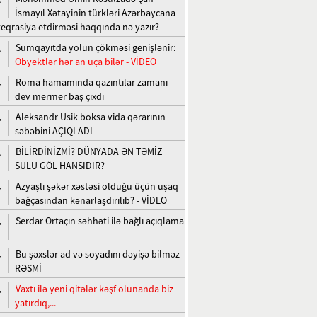
İsmayıl Xətayinin türkləri Azərbaycana
teqrasiya etdirməsi haqqında nə yazır?
Sumqayıtda yolun çökməsi genişlənir:
,
Obyektlər hər an uça bilər - VİDEO
Roma hamamında qazıntılar zamanı
,
dev mermer baş çıxdı
Aleksandr Usik boksa vida qərarının
,
səbəbini AÇIQLADI
BİLİRDİNİZMİ? DÜNYADA ƏN TƏMİZ
,
SULU GÖL HANSIDIR?
Azyaşlı şəkər xəstəsi olduğu üçün uşaq
,
bağçasından kənarlaşdırılıb? - VİDEO
Serdar Ortaçın səhhəti ilə bağlı açıqlama
,
Bu şəxslər ad və soyadını dəyişə bilməz -
,
RƏSMİ
Vaxtı ilə yeni qitələr kəşf olunanda biz
,
yatırdıq,...