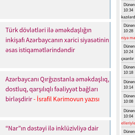
Dünən
10:34
kazılard
Dünən
Türk dövlətləri ilə əməkdaşlığın
10:28
niyə mə
inkişafı Azərbaycanın xarici siyasətinin
Dünən
əsas istiqamətlərindəndir
10:24
çıxarılır
Dünən
10:18
Azərbaycanı Qırğızıstanla əməkdaşlıq,
Dünən
dostluq, qarşılıqlı fəaliyyət bağları
10:14
Dünən
birləşdirir
- İsrafil Kərimovun yazısı
10:08
Dünən
10:04
elleriyl
“Nar”ın dəstəyi ilə inklüzivliyə dair
Dünən