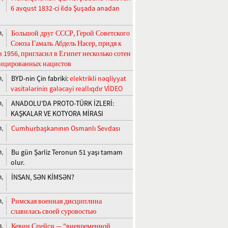
6 avqust 1832-ci ildə Şuşada anadan
Большой друг СССР, Герой Советского
n,
Союза Гамаль Абдель Насер, придя к
в 1956, пригласил в Египет несколько сотен
ицированных нацистов
BYD-nin Çin fabriki:
elektrikli nəqliyyat
n,
vasitələrinin gələcəyi reallıqdır VİDEO
ANADOLU’DA PROTO-TÜRK İZLERİ:
n,
KAŞKALAR VE KOTYORA MİRASI
Cumhurbaşkanının Osmanlı Sevdası
n,
Bu gün Şarliz Teronun 51 yaşı tamam
n,
olur.
İNSAN, SƏN KİMSƏN?
n,
Римская военная дисциплина
n,
славилась своей суровостью
Кевин Спейси — "вневременной
n,