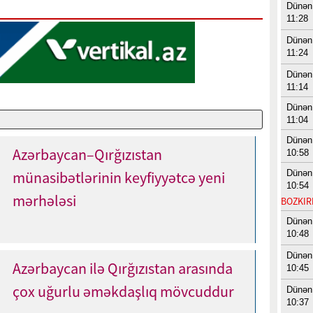
Dünən
11:28
Dünən
11:24
Dünən
11:14
Dünən
11:04
Dünən
Azərbaycan–Qırğızıstan
10:58
Dünən
münasibətlərinin keyfiyyətcə yeni
10:54
mərhələsi
BOZKIRI
Dünən
10:48
Dünən
Azərbaycan ilə Qırğızıstan arasında
10:45
çox uğurlu əməkdaşlıq mövcuddur
Dünən
10:37