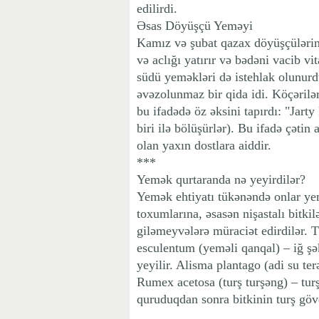
edilirdi.
Əsas Döyüşçü Yeməyi
Kamız və şubat qazax döyüşçülərini
və aclığı yatırır və bədəni vacib 
südü yeməkləri də istehlak olunurd
əvəzolunmaz bir qida idi. Köçərilə
bu ifadədə öz əksini tapırdı: "Jart
biri ilə bölüşürlər). Bu ifadə çətin
olan yaxın dostlara aiddir.
***
Yemək qurtaranda nə yeyirdilər?
Yemək ehtiyatı tükənəndə onlar yem 
toxumlarına, əsasən nişastalı bitki
giləmeyvələrə müraciət edirdilər. 
esculentum (yeməli qanqal) – iğ şə
yeyilir. Alisma plantago (adi su ter
Rumex acetosa (turş turşəng) – tur
quruduqdan sonra bitkinin turş gövd