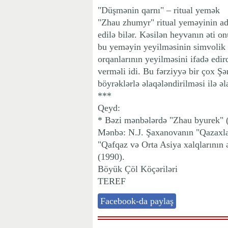
"Düşmənin qarnı" – ritual yemək
"Zhau zhumyr" ritual yeməyinin ad
edilə bilər. Kəsilən heyvanın əti o
bu yeməyin yeyilməsinin simvolik v
orqanlarının yeyilməsini ifadə edi
verməli idi. Bu fərziyyə bir çox Şə
böyrəklərlə əlaqələndirilməsi ilə əla
***
Qeyd:
* Bəzi mənbələrdə "Zhau byurek" (b
Mənbə: N.J. Şaxanovanın "Qazaxları
"Qafqaz və Orta Asiya xalqlarının ə
(1990).
Böyük Çöl Köçəriləri
TEREF
Facebook-da paylaş