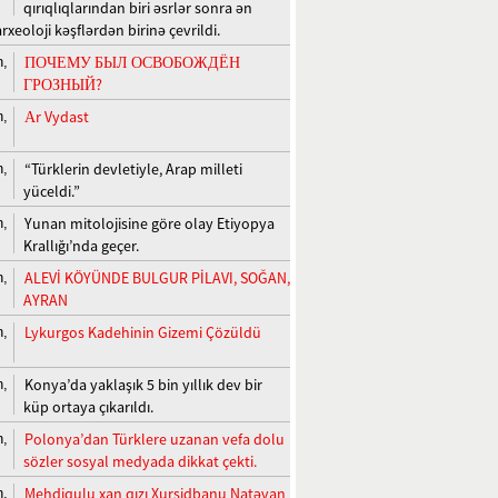
qırıqlıqlarından biri əsrlər sonra ən
xeoloji kəşflərdən birinə çevrildi.
ПОЧЕМУ БЫЛ ОСВОБОЖДЁН
n,
ГРОЗНЫЙ?
Аr Vydast
n,
“Türklerin devletiyle, Arap milleti
n,
yüceldi.”
Yunan mitolojisine göre olay Etiyopya
n,
Krallığı’nda geçer.
ALEVİ KÖYÜNDE BULGUR PİLAVI, SOĞAN,
n,
AYRAN
Lykurgos Kadehinin Gizemi Çözüldü
n,
Konya’da yaklaşık 5 bin yıllık dev bir
n,
küp ortaya çıkarıldı.
Polonya’dan Türklere uzanan vefa dolu
n,
sözler sosyal medyada dikkat çekti.
Mehdiqulu xan qızı Xurşidbanu Natəvan
n,