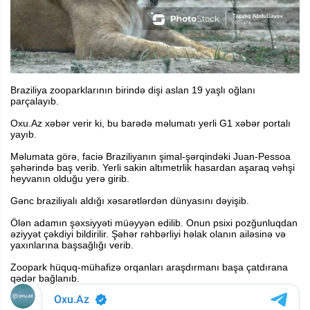
Braziliya zooparklarının birində dişi aslan 19 yaşlı oğlanı
parçalayıb.
Oxu.Az xəbər verir ki, bu barədə məlumatı yerli G1 xəbər portalı
yayıb.
Məlumata görə, faciə Braziliyanın şimal-şərqindəki Juan-Pessoa
şəhərində baş verib. Yerli sakin altımetrlik hasardan aşaraq vəhşi
heyvanın olduğu yerə girib.
Gənc braziliyalı aldığı xəsarətlərdən dünyasını dəyişib.
Ölən adamın şəxsiyyəti müəyyən edilib. Onun psixi pozğunluqdan
əziyyət çəkdiyi bildirilir. Şəhər rəhbərliyi həlak olanın ailəsinə və
yaxınlarına başsağlığı verib.
Zoopark hüquq-mühafizə orqanları araşdırmanı başa çatdırana
qədər bağlanıb.