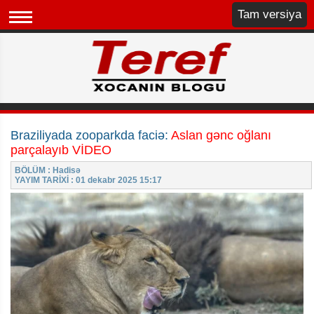
Tam versiya
Braziliyada zooparkda faciə:
Aslan gənc oğlanı
parçalayıb VİDEO
BÖLÜM : Hadisə
YAYIM TARİXİ : 01 dekabr 2025 15:17