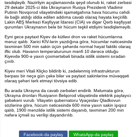
təsdiqləyib. Nazirliyin açıqlamasında qeyd olunub ki, raket zərbəsi
29 dekabr 2025-ci ildə Ukraynanın Rusiya Prezidenti Vladimir
Putinin Novqorod vilayətindəki iqamətgahına hava hücumu cəhdi
ilə bağlı atdığı iddia edilən addıma cavab olaraq həyata keçirilib.
Lakin ABŞ Mərkəzi Kəşfiyyat İdarəsi (CIA) və digər Qərb kəşfiyyat
qurumları Ukraynanın belə bir hücum təşkil etdiyini təsdiqləməyib.
Eyni gecə paytaxt Kiyev də kütləvi dron və raket hücumlarına
məruz qalıb. Xarici KİV-lərin yazdığına görə, hücumlar nəticəsində
təxminən 500 min sakin üçün şəhərdə normal həyat faktiki olaraq
iflic olub. Havanın temperaturunun mənfi 10 dərəcə olduğu
Kiyevdə 900-ə yaxın çoxmərtəbəli binada istilik sistemi sıradan
çıxıb.
Kiyev meri Vitali Kliçko bildirib ki, zədələnmiş infrastrukturun
bərpası bir neçə gün çəkə bilər və paytaxt sakinlərinə müvəqqəti
olaraq şəhəri tərk etməyi tövsiyə edib.
Bu arada Ukrayna da cavab zərbələri endirib. Məlumata görə,
Ukrayna dronları Rusiyanın Belqorod vilayətində elektrik paylayıcı
şəbəkəni vurub. Vilayətin qubernatoru Vyaçeslav Qladkovun
sözlərinə görə, hücum nəticəsində 600 minə yaxın sakin işıqsız
qalıb, 1900 mənzildə istilik sistemi dayanıb, təxminən 200 min
nəfərə içməli su verilişi dayandırılıb.
Facebook-da paylaş
WhatsApp-da paylaş