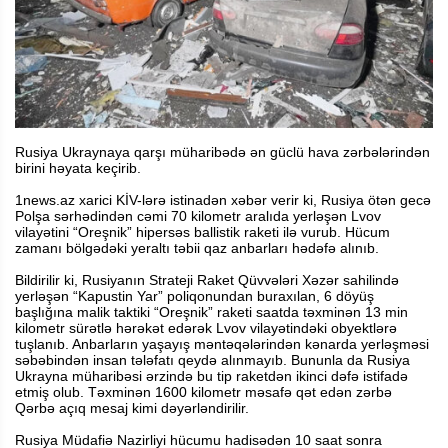
Rusiya Ukraynaya qarşı müharibədə ən güclü hava zərbələrindən
birini həyata keçirib.
1news.az xarici KİV-lərə istinadən xəbər verir ki, Rusiya ötən gecə
Polşa sərhədindən cəmi 70 kilometr aralıda yerləşən Lvov
vilayətini “Oreşnik” hipersəs ballistik raketi ilə vurub. Hücum
zamanı bölgədəki yeraltı təbii qaz anbarları hədəfə alınıb.
Bildirilir ki, Rusiyanın Strateji Raket Qüvvələri Xəzər sahilində
yerləşən “Kapustin Yar” poliqonundan buraxılan, 6 döyüş
başlığına malik taktiki “Oreşnik” raketi saatda təxminən 13 min
kilometr sürətlə hərəkət edərək Lvov vilayətindəki obyektlərə
tuşlanıb. Anbarların yaşayış məntəqələrindən kənarda yerləşməsi
səbəbindən insan tələfatı qeydə alınmayıb. Bununla da Rusiya
Ukrayna müharibəsi ərzində bu tip raketdən ikinci dəfə istifadə
etmiş olub. Təxminən 1600 kilometr məsafə qət edən zərbə
Qərbə açıq mesaj kimi dəyərləndirilir.
Rusiya Müdafiə Nazirliyi hücumu hadisədən 10 saat sonra